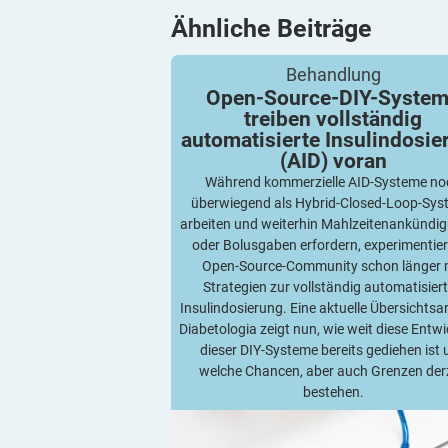
Ähnliche
Beiträge
Open-Source-DIY-Systeme treiben volls
Behandlung
automatisierte Insulindosierung (AID) 
Open-Source-DIY-Syste
treiben vollständig
automatisierte Insulindosie
(AID)
voran
Während kommerzielle AID-Systeme no
überwiegend als Hybrid-Closed-Loop-Sy
arbeiten und weiterhin Mahlzeitenankündi
oder Bolusgaben erfordern, experimentier
Open-Source-Community schon länger 
Strategien zur vollständig automatisier
Insulindosierung. Eine aktuelle Übersichtsar
Diabetologia zeigt nun, wie weit diese Entw
dieser DIY-Systeme bereits gediehen ist
welche Chancen, aber auch Grenzen der
bestehen.