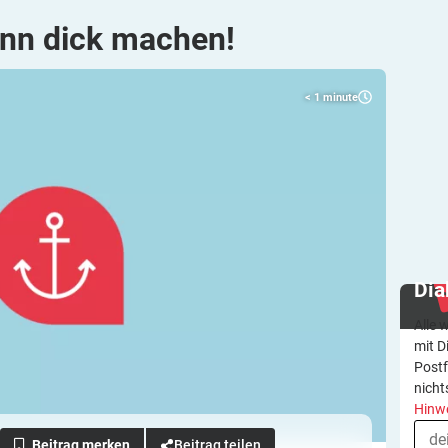
nn dick
machen!
< 1
minute
Dia
Alle 
mit D
Postf
nicht
Hinw
Beitrag teilen