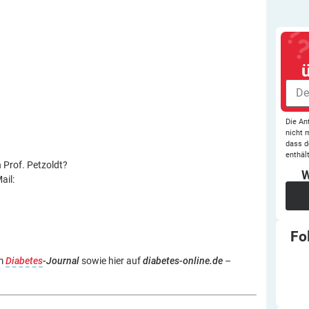
Die An
nicht 
dass d
enthält
 Prof. Petzoldt?
W
ail:
Fo
im
Diabetes
-Journal
sowie hier auf
diabetes-online.de
–