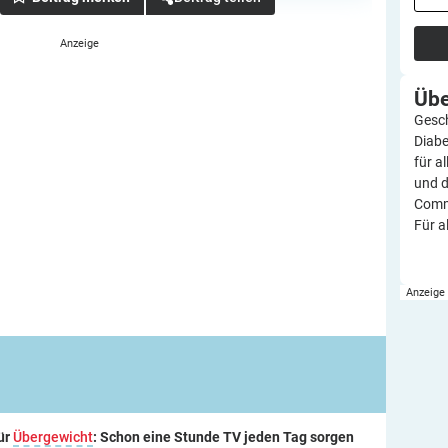
Üb
Gesch
Diabe
für a
und d
Commu
Für a
für
Übergewicht
: Schon eine Stunde TV jeden Tag sorgen