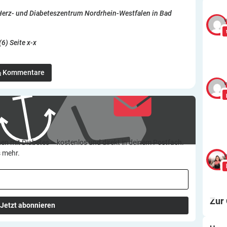
Herz- und Diabeteszentrum Nordrhein-Westfalen in Bad
v
6) Seite x-x
Kommentare
v
en mit Diabetes – kostenlos und direkt in deinem Postfach.
s mehr.
v
Zur
Jetzt abonnieren