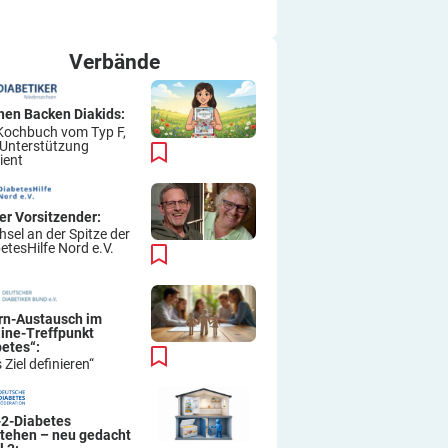
ich immer wieder so machen.
Viel Erfolg
Thomas
Verbände
hen Backen Diakids:
Kochbuch vom Typ F,
 Unterstützung
ient
er Vorsitzender:
sel an der Spitze der
etesHilfe Nord e.V.
ern-Austausch im
line-Treffpunkt
betes“:
 Ziel definieren“
-2-Diabetes
stehen – neu gedacht