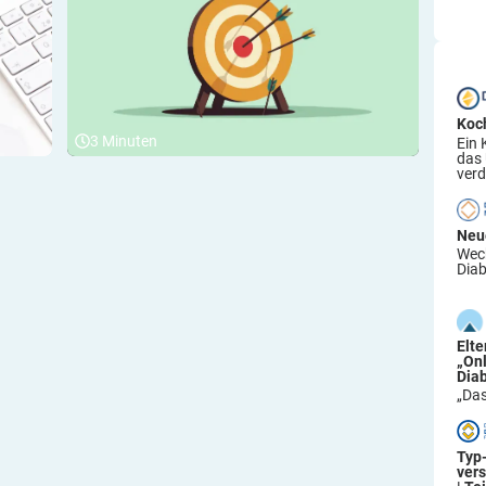
Koc
3
Minuten
Ein 
das
verd
Neu
Wech
Diab
Elt
„On
Dia
„Das
Typ
ver