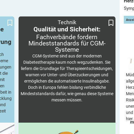
Herz
Symp
tändig
Fachverbände fordern Mindeststandards für
Qualität und Sicherheit:
Anze
Technik
voran
CGM-Systeme
me
Qualität und Sicherheit:
Fachverbände fordern
rung
Mindeststandards für
CGM-
Systeme
ch
CGM-Systeme sind aus der modernen
steme
Diabetestherapie kaum noch wegzudenken. Sie
gungen
liefern die Grundlage für Therapieentscheidungen,
t die
warnen vor Unter- und Überzuckerungen und
Müdi
mit
ermöglichen die automatisierte Insulinabgabe.
allg
ten
Doch in Europa fehlen bislang verbindliche
Her
beit in
Mindeststandards dafür, wie genau diese Systeme
Mens
icklung
messen müssen.
Risi
 und
une
zeit
und 
hier.
m