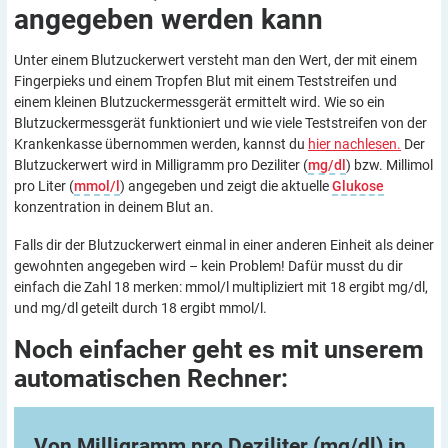
angegeben werden
kann
Unter einem Blutzuckerwert versteht man den Wert, der mit einem
Fingerpieks und einem Tropfen Blut mit einem Teststreifen und
einem kleinen Blutzuckermessgerät ermittelt wird. Wie so ein
Blutzuckermessgerät funktioniert und wie viele Teststreifen von der
Krankenkasse übernommen werden, kannst du
hier nachlesen.
Der
Blutzuckerwert wird in Milligramm pro Deziliter (
mg/dl
) bzw. Millimol
pro Liter (
mmol/l
) angegeben und zeigt die aktuelle
Glukose
konzentration in deinem Blut an.
Falls dir der Blutzuckerwert einmal in einer anderen Einheit als deiner
gewohnten angegeben wird – kein Problem! Dafür musst du dir
einfach die Zahl 18 merken: mmol/l multipliziert mit 18 ergibt mg/dl,
und mg/dl geteilt durch 18 ergibt mmol/l.
Noch einfacher geht es mit unserem
automatischen
Rechner:
Von Milligramm pro Deziliter (mg/dl) in