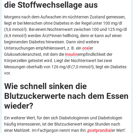
die Stoffwechsellage
aus
Morgens nach dem Aufwachen im nüchternen Zustand gemessen,
liegt er bei Menschen ohne Diabetes in der Regel unter 100 mg/dl
(5,6 mmol/l). Bei einem Nüchternwert zwischen 100 und 125 mg/dl
(6,9 mmol/l) werden Ärzt*innen hellhörig, denn er kann auf einen
beginnenden Diabetes hinweisen. Dann sind weitere
Untersuchungen empfehlenswert, z. B. ein
oral
er
Glukosetoleranztest, mit dem die
Insulin
empfindlichkeit der
Körperzellen getestet wird. Liegt der Nüchternwert bei zwei
Messungen oberhalb von 126 mg/dl (7,0 mmol/l), liegt ein Diabetes
vor.
Wie schnell sinken die
Blutzuckerwerte nach dem Essen
wieder?
Ein weiterer Wert, für den sich Diabetologinnen und Diabetologen
häufig interessieren, ist der Blutzuckerwert einige Stunden nach
einer Mahlzeit. Im Fachjargon nennt man ihn ‚
postprandial
er Wert‘.