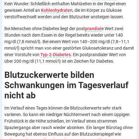
Kein Wunder: Schließlich enthalten Mahlzeiten in der Regel einen
gewissen Anteil an
Kohlenhydrate
n, die im Körper zu Glukose
verstoffwechselt werden und den Blutzucker ansteigen lassen.
Bei Menschen ohne Diabetes liegt der post
prandial
e Wert zwei
Stunden nach dem Essen in der Regel bereits wieder unter 140
mg/dl (7,8 mmol/l). Bei einem Wert von 140–200 mg/dl (7,8–11,1
mmol/l) spricht man von einer gestörten Glukosetoleranz und damit
einer Vorstufe von
Typ-2-Diabetes
. Ein postprandialer Wert von
über 200 mg/dl (11,1 mmol/l) ist ein Zeichen für Diabetes.
Blutzuckerwerte bilden
Schwankungen im Tagesverlauf
nicht
ab
Im Verlauf eines Tages können die Blutzuckerwerte sehr stark
variieren. So kann ein niedriger Nüchternwert nach einem üppigen
Frühstück in die Höhe schießen, im Verlauf eines strammen
Spaziergangs aber rasch wieder absinken. Ein langer Bürotag ohne
Bewegung hat ebenso Einfluss auf den Blutzuckerspiegel wie