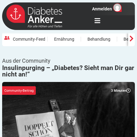
Anmelden
Community-Feed
Ernährung
Behandlung
Beweg
Aus der Community
Insulinpurging – „Diabetes? Sieht man Dir gar
nicht
an!“
3
Minuten
Community-Beitrag