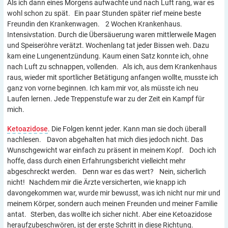
Als ich dann eines Morgens aufwachte und nach Luft rang, war es
wohl schon zu spät. Ein paar Stunden später rief meine beste
Freundin den Krankenwagen. 2 Wochen Krankenhaus.
Intensivstation. Durch die Übersäuerung waren mittlerweile Magen
und Speiseröhre verätzt. Wochenlang tat jeder Bissen weh. Dazu
kam eine Lungenentzündung. Kaum einen Satz konnte ich, ohne
nach Luft zu schnappen, vollenden. Als ich, aus dem Krankenhaus
raus, wieder mit sportlicher Betätigung anfangen wollte, musste ich
ganz von vorne beginnen. Ich kam mir vor, als müsste ich neu
Laufen lernen. Jede Treppenstufe war zu der Zeit ein Kampf für
mich.
Ketoazidose
. Die Folgen kennt jeder. Kann man sie doch überall
nachlesen. Davon abgehalten hat mich dies jedoch nicht. Das
Wunschgewicht war einfach zu präsent in meinem Kopf. Doch ich
hoffe, dass durch einen Erfahrungsbericht vielleicht mehr
abgeschreckt werden. Denn war es das wert? Nein, sicherlich
nicht! Nachdem mir die Ärzte versicherten, wie knapp ich
davongekommen war, wurde mir bewusst, was ich nicht nur mir und
meinem Körper, sondern auch meinen Freunden und meiner Familie
antat. Sterben, das wollte ich sicher nicht. Aber eine Ketoazidose
heraufzubeschwören, ist der erste Schritt in diese Richtung.