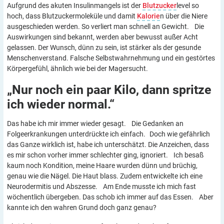
Aufgrund des akuten Insulinmangels ist der
Blutzucker
level so
hoch, dass Blutzuckermoleküle und damit
Kalorie
n über die Niere
ausgeschieden werden. So verliert man schnell an Gewicht. Die
Auswirkungen sind bekannt, werden aber bewusst außer Acht
gelassen. Der Wunsch, dünn zu sein, ist stärker als der gesunde
Menschenverstand. Falsche Selbstwahrnehmung und ein gestörtes
Körpergefühl, ähnlich wie bei der Magersucht.
„Nur noch ein paar Kilo, dann spritze
ich wieder
normal.“
Das habe ich mir immer wieder gesagt. Die Gedanken an
Folgeerkrankungen unterdrückte ich einfach. Doch wie gefährlich
das Ganze wirklich ist, habe ich unterschätzt. Die Anzeichen, dass
es mir schon vorher immer schlechter ging, ignoriert. Ich besaß
kaum noch Kondition, meine Haare wurden dünn und brüchig,
genau wie die Nägel. Die Haut blass. Zudem entwickelte ich eine
Neurodermitis und Abszesse. Am Ende musste ich mich fast
wöchentlich übergeben. Das schob ich immer auf das Essen. Aber
kannte ich den wahren Grund doch ganz genau?