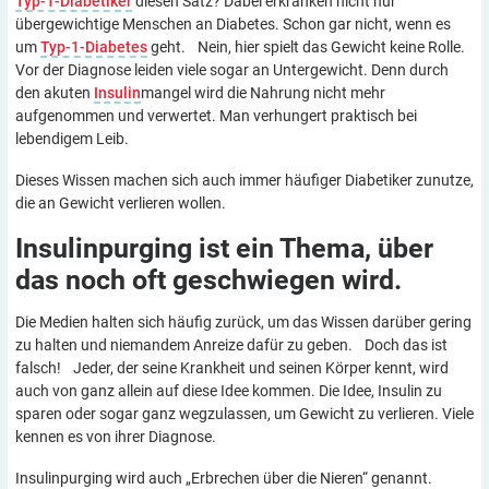
Typ-1-Diabetiker
diesen Satz? Dabei erkranken nicht nur
übergewichtige Menschen an Diabetes. Schon gar nicht, wenn es
um
Typ-1-Diabetes
geht. Nein, hier spielt das Gewicht keine Rolle.
Vor der Diagnose leiden viele sogar an Untergewicht. Denn durch
den akuten
Insulin
mangel wird die Nahrung nicht mehr
aufgenommen und verwertet. Man verhungert praktisch bei
lebendigem Leib.
Dieses Wissen machen sich auch immer häufiger Diabetiker zunutze,
die an Gewicht verlieren wollen.
Insulinpurging ist ein Thema, über
das noch oft geschwiegen
wird.
Die Medien halten sich häufig zurück, um das Wissen darüber gering
zu halten und niemandem Anreize dafür zu geben. Doch das ist
falsch! Jeder, der seine Krankheit und seinen Körper kennt, wird
auch von ganz allein auf diese Idee kommen. Die Idee, Insulin zu
sparen oder sogar ganz wegzulassen, um Gewicht zu verlieren. Viele
kennen es von ihrer Diagnose.
Insulinpurging wird auch „Erbrechen über die Nieren“ genannt.