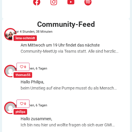
Community-Feed
vor 4 Stunden, 38 Minuten
lena-schmidt
Am Mittwoch um 19 Uhr findet das nächste
Community-MeetUp via Teams statt. Alle sind herzlich
eingeladen! Alle Infos findet ihr hier:
https://diabetes-
anker.de/veranstaltung/virtuelles-diabetes-anker-
0
vor 3 Wochen, 6 Tagen
community-meetup-im-august-2026/
thomas55
Hallo Philipa,
beim Umstieg auf eine Pumpe musst du als Mensch
fast genauso viele Entscheidungen treffen wie bei der
ICT. Schätzfehler bleiben also. Du kannst aber die
0
vor 3 Wochen, 6 Tagen
Basalrate individuell einstellen, z.B. In den frühen
philipa
Morgenstunden mehr Insulin zuführen. Auch bei
Hallo zusammen,
körperlichen Anstrengungen kannst du die Basalrate
Ich bin neu hier und wollte fragen ob sich euer GMI
für eine Zeit stoppen, das morgens oder abends
Wert gebessert hat nachdem ihr eine Pumpe
gespritzte Basalinsulin wirkt dagegen weiter. Auch bei