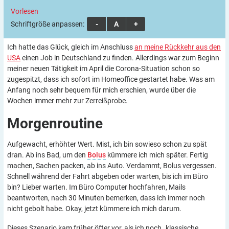
Vorlesen
Schriftgröße anpassen:
A
A
A
Ich hatte das Glück, gleich im Anschluss
an meine Rückkehr aus den
USA
einen Job in Deutschland zu finden. Allerdings war zum Beginn
meiner neuen Tätigkeit im April die Corona-Situation schon so
zugespitzt, dass ich sofort im Homeoffice gestartet habe. Was am
Anfang noch sehr bequem für mich erschien, wurde über die
Wochen immer mehr zur Zerreißprobe.
Morgenroutine
Aufgewacht, erhöhter Wert. Mist, ich bin sowieso schon zu spät
dran. Ab ins Bad, um den
Bolus
kümmere ich mich später. Fertig
machen, Sachen packen, ab ins Auto. Verdammt, Bolus vergessen.
Schnell während der Fahrt abgeben oder warten, bis ich im Büro
bin? Lieber warten. Im Büro Computer hochfahren, Mails
beantworten, nach 30 Minuten bemerken, dass ich immer noch
nicht gebolt habe. Okay, jetzt kümmere ich mich darum.
Dieses Szenario kam früher öfter vor, als ich noch „klassische