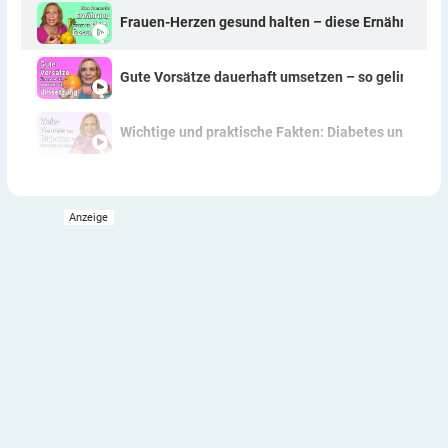
Frauen-Herzen gesund halten – diese Ernährungswe
Gute Vorsätze dauerhaft umsetzen – so gelingt's!
Wichtige und praktische Fakten: Diabetes und Wei
Praktische und hilfreiche Tipps: Welche süßen Zut
Pikante Snacks – Tipps für Menschen mit Diabetes
Warum Hülsenfrüchte (gerade bei Diabetes) auf jed
Zucker in Feinkostsaucen – darauf ist zu achten!
Kulinarisches Sommervergnügen: Leckere Rezeptid