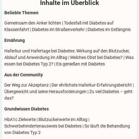
Inhalte im
Überblick
Ob mit oder ohne Diabetes: So gelingt es, sich au
Beliebte Themen
Wassereis selbst zubereiten – so einfach geht's!
Gemeinsam den Anker lichten
|
Todesfall mit Diabetes auf
Klassenfahrt
|
Diabetes im Straßenverkehr
|
Diabetes im Gefängnis
Wasser geschmacklich aufpeppen
Ernährung
Haferkur und Hafertage bei Diabetes: Wirkung auf den Blutzucker,
Essen im Urlaub: Wie lässt sich das Gewicht im Grif
Ablauf und Anwendung im Alltag
|
Welches Obst bei Diabetes?
|
Was
essen bei Diabetes Typ 2?
|
Eis genießen mit Diabetes
Tipps für bewusstes Naschen und Snacken im Allta
Aus der Community
Der Weg zur Akzeptanz
|
Der ehrlichste Haferkur-Erfahrungsbericht
|
Essen für gesunde Gelenke – darauf musst Du acht
Übergewicht und seine Herausforderungen
|
Zu viel Diabetes – geht
das?
Mit Genuss bewusst und achtsam essen – mit und 
Grundwissen Diabetes
HbA1c Zielwerte
|
Blutzuckerwerte im Alltag
|
Welches Obst ist für Menschen mit Diabetes am be
Schwerbehindertenausweis bei Diabetes
|
So läuft die Behandlung
von Diabetes Typ 2
Herausforderung Homeoffice: Wie Sie weniger sna