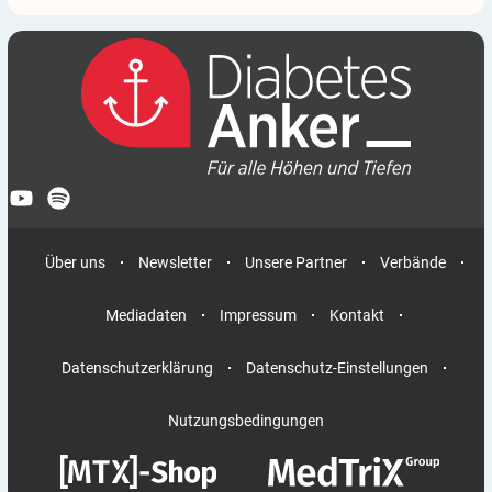
Adventszeit mit Diabetes – Tipps für Plätzchenbac
Hafertage: Darum tun sie bei Typ 2 Diabetes so gut
Fruchtzucker: keine gute Alternative bei Diabetes!
Ernährung bei Diabetes: Saisonales Gemüse und Obs
Über uns
Newsletter
Unsere Partner
Verbände
Lebensmittel-Ampel: Wie nützlich ist der Nutri-Sco
Mediadaten
Impressum
Kontakt
Eis geht immer – auch bei Diabetes
Datenschutzerklärung
Datenschutz-Einstellungen
Nutzungsbedingungen
Ist Deine Leber gesund? Gesunde Ernährung hilft, 
Gute Vorsätze zur Gewohnheit werden lassen? So ge