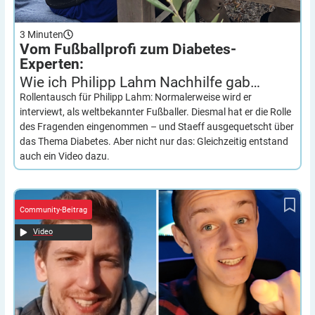
3
Minuten
Vom Fußballprofi zum Diabetes-
Experten:
Wie ich Philipp Lahm Nachhilfe
gab…
Rollentausch für Philipp Lahm: Normalerweise wird er
interviewt, als weltbekannter Fußballer. Diesmal hat er die Rolle
des Fragenden eingenommen – und Staeff ausgequetscht über
das Thema Diabetes. Aber nicht nur das: Gleichzeitig entstand
auch ein Video dazu.
Diabetes-Video-Guide:
Wir brauchen DICH!
Community-Beitrag
Video