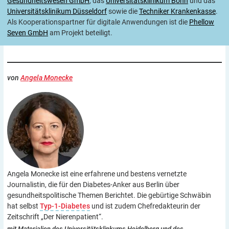
Gesundheitswesen GmbH
, das
Universitätsklinikum Bonn
und das
Universitätsklinikum Düsseldorf
sowie die
Techniker Krankenkasse
.
Als Kooperationspartner für digitale Anwendungen ist die
Phellow
Seven GmbH
am Projekt beteiligt.
von
Angela Monecke
Angela Monecke ist eine erfahrene und bestens vernetzte
Journalistin, die für den Diabetes-Anker aus Berlin über
gesundheitspolitische Themen Berichtet. Die gebürtige Schwäbin
hat selbst
Typ-1-Diabetes
und ist zudem Chefredakteurin der
Zeitschrift „Der Nierenpatient“.
mit Materialien des Universitätsklinkums Heidelberg und des