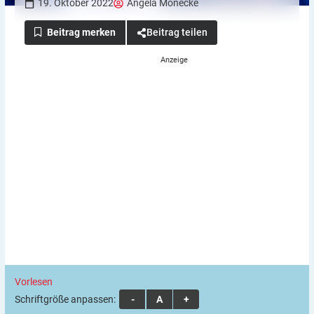
19. Oktober 2022
Angela Monecke
Beitrag teilen
Vorlesen
Schriftgröße anpassen:
A
A
A