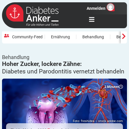
Anmelden
Community-Feed
Ernährung
Behandlung
Beweg
Behandlung
Hoher Zucker, lockere Zähne:
Diabetes und Parodontitis vernetzt
behandeln
2
Minuten
Foto: freshidea – stock.adobe.com