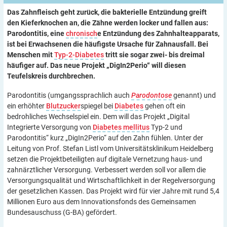
Das Zahnfleisch geht zurück, die bakterielle Entzündung greift
den Kieferknochen an, die Zähne werden locker und fallen aus:
Parodontitis, eine
chronisch
e Entzündung des Zahnhalteapparats,
ist bei Erwachsenen die häufigste Ursache für Zahnausfall. Bei
Menschen mit
Typ-2-Diabetes
tritt sie sogar zwei- bis dreimal
häufiger auf. Das neue Projekt „DigIn2Perio“ will diesen
Teufelskreis durchbrechen.
Parodontitis (umgangssprachlich auch
Parodontose
genannt) und
ein erhöhter
Blutzucker
spiegel bei
Diabetes
gehen oft ein
bedrohliches Wechselspiel ein. Dem will das Projekt „Digital
Integrierte Versorgung von
Diabetes mellitus
Typ-2 und
Parodontitis“ kurz „DigIn2Perio“ auf den Zahn fühlen. Unter der
Leitung von Prof. Stefan Listl vom Universitätsklinikum Heidelberg
setzen die Projektbeteiligten auf digitale Vernetzung haus- und
zahnärztlicher Versorgung. Verbessert werden soll vor allem die
Versorgungsqualität und Wirtschaftlichkeit in der Regelversorgung
der gesetzlichen Kassen. Das Projekt wird für vier Jahre mit rund 5,4
Millionen Euro aus dem Innovationsfonds des Gemeinsamen
Bundesauschuss (G-BA) gefördert.