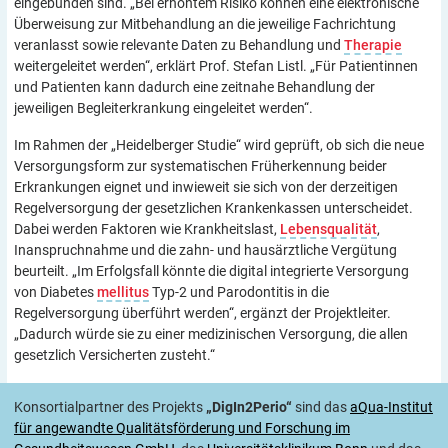
eingebunden sind. „Bei erhöhtem Risiko können eine elektronische
Überweisung zur Mitbehandlung an die jeweilige Fachrichtung
veranlasst sowie relevante Daten zu Behandlung und
Therapie
weitergeleitet werden“, erklärt Prof. Stefan Listl. „Für Patientinnen
und Patienten kann dadurch eine zeitnahe Behandlung der
jeweiligen Begleiterkrankung eingeleitet werden“.
Im Rahmen der „Heidelberger Studie“ wird geprüft, ob sich die neue
Versorgungsform zur systematischen Früherkennung beider
Erkrankungen eignet und inwieweit sie sich von der derzeitigen
Regelversorgung der gesetzlichen Krankenkassen unterscheidet.
Dabei werden Faktoren wie Krankheitslast,
Lebensqualität
,
Inanspruchnahme und die zahn- und hausärztliche Vergütung
beurteilt. „Im Erfolgsfall könnte die digital integrierte Versorgung
von Diabetes
mellitus
Typ-2 und Parodontitis in die
Regelversorgung überführt werden“, ergänzt der Projektleiter.
„Dadurch würde sie zu einer medizinischen Versorgung, die allen
gesetzlich Versicherten zusteht.“
Konsortialpartner des Projekts
„DigIn2Perio“
sind das
aQua-Institut
für angewandte Qualitätsförderung und Forschung im