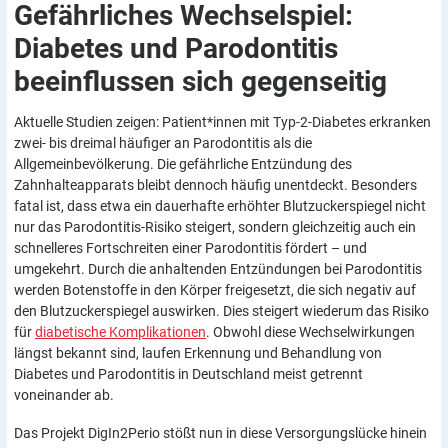
Gefährliches Wechselspiel:
Diabetes und Parodontitis
beeinflussen sich
gegenseitig
Aktuelle Studien zeigen: Patient*innen mit Typ-2-Diabetes erkranken
zwei- bis dreimal häufiger an Parodontitis als die
Allgemeinbevölkerung. Die gefährliche Entzündung des
Zahnhalteapparats bleibt dennoch häufig unentdeckt. Besonders
fatal ist, dass etwa ein dauerhafte erhöhter Blutzuckerspiegel nicht
nur das Parodontitis-Risiko steigert, sondern gleichzeitig auch ein
schnelleres Fortschreiten einer Parodontitis fördert – und
umgekehrt. Durch die anhaltenden Entzündungen bei Parodontitis
werden Botenstoffe in den Körper freigesetzt, die sich negativ auf
den Blutzuckerspiegel auswirken. Dies steigert wiederum das Risiko
für
diabetische Komplikationen
. Obwohl diese Wechselwirkungen
längst bekannt sind, laufen Erkennung und Behandlung von
Diabetes und Parodontitis in Deutschland meist getrennt
voneinander ab.
Das Projekt DigIn2Perio stößt nun in diese Versorgungslücke hinein