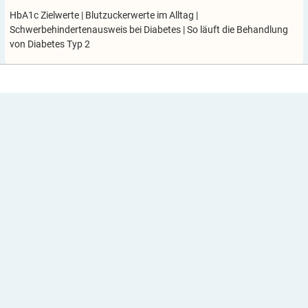
HbA1c Zielwerte
|
Blutzuckerwerte im Alltag
|
Schwerbehindertenausweis bei Diabetes
|
So läuft die Behandlung
von Diabetes Typ 2
Über uns
Newsletter
Unsere Partner
Verbände
Mediadaten
Impressum
Kontakt
Datenschutzerklärung
Datenschutz-Einstellungen