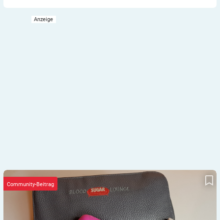
We are Family – drei Insulinjunkies unter einem Dach
Community-Beitrag