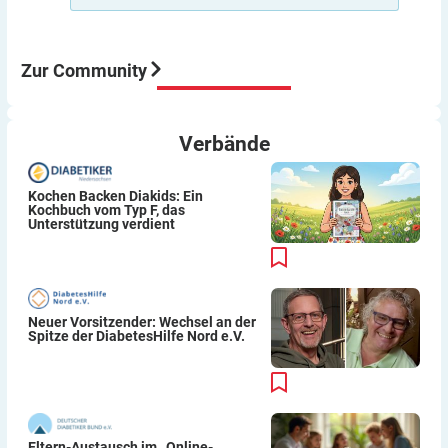
kann dir Pumpe auch nicht zuführen.
Aber meine Meinung: Der Umstieg von ICT auf Pumpe
war für mich eine sehr gute Entscheidung würde ich
immer wieder so machen.
Zur Community
Viel Erfolg
Thomas
Verbände
Kochen Backen Diakids: Ein
Kochbuch vom Typ F, das
Unterstützung verdient
Neuer Vorsitzender: Wechsel an der
Spitze der DiabetesHilfe Nord e.V.
Eltern-Austausch im „Online-