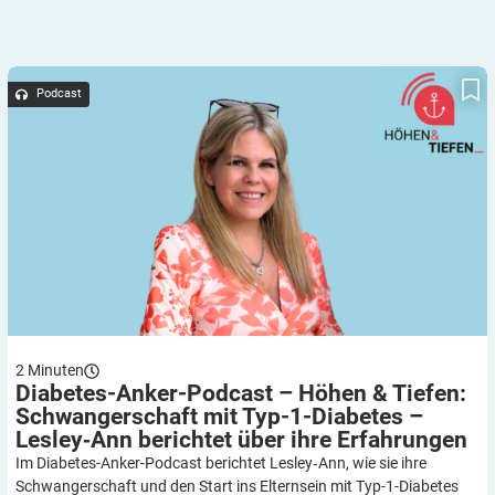
Diabetes-Anker-Podcast – Höhen & Tiefen: Schwangerschaft
mit Typ-1-Diabetes – Lesley‑Ann berichtet über ihre Erfahrungen
Podcast
2
Minuten
Diabetes-Anker-Podcast – Höhen & Tiefen:
Schwangerschaft mit Typ-1-Diabetes –
Lesley‑Ann berichtet über ihre
Erfahrungen
Im Diabetes-Anker-Podcast berichtet Lesley‑Ann, wie sie ihre
Schwangerschaft und den Start ins Elternsein mit Typ-1-Diabetes