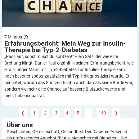
7
Minuten
Erfahrungsbericht: Mein Weg zur Insulin-
Therapie bei
Typ-2-Diabetes
„Pass auf, sonst musst du spritzen!“ – ein Satz, der wie eine
Drohung klingt. Daniel Kaul erzählt in seinem Erfahrungsbericht, wie
er als junger Mann mit Typ-2-Diabetes zur Insulin-Therapie kam,
noch bevor er später zusätzlich mit Typ 1 diagnostiziert wurde. Er
berichtet, warum das Spritzen für ihn auch damals keine Bürde war,
sondern vielmehr eine Chance auf bessere Blutzuckerwerte und
mehr Lebensqualität.
❮
1
2
3
4
5
…
153
❯
Über
uns
Geschichten, Gemeinschaft, Gesundheit: Der Diabetes-Anker ist
ein umfassendes Angebot für alle Menschen mit Diabetes – live,