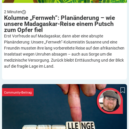
2
Minuten
Kolumne „Fernweh“: Planänderung – wie
unsere Madagaskar-Reise einem Putsch
zum Opfer
fiel
Erst Vorfreude auf Madagaskar, dann aber eine abrupte
Planänderung: Unsere „Fernweh“-Kolumnistin Susanne und eine
Freundin mussten ihre lang vorbereitete Reise auf den afrikanischen
Inselstaat wegen Unruhen absagen – auch aus Sorge um die
medizinische Versorgung. Zurück bleibt Enttäuschung und der Blick
auf die fragile Lage im Land.
Erfahrungsbericht: Mein Weg zur Insulin-Therapie bei Typ-2-
Diabetes
Community-Beitrag