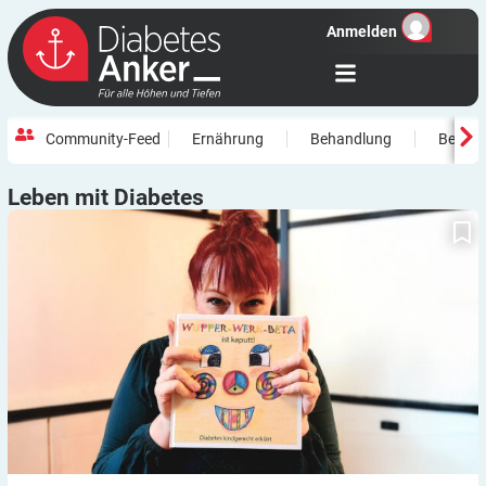
Anmelden
Community-Feed
Ernährung
Behandlung
Beweg
Leben mit
Diabetes
Schwieriger Start mit Diabetes: Tiefs und Hochs im Wechsel