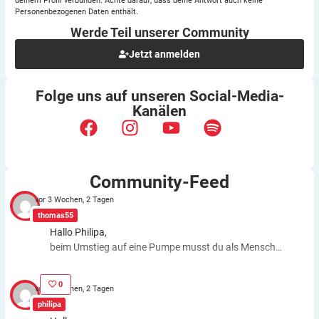
deinem Profil verbunden. Achte darauf, dass deine Antwort auch keine
Personenbezogenen Daten enthält.
Werde Teil unserer
Community
Jetzt anmelden
Folge uns auf unseren
Social-Media-
Kanälen
Community-Feed
vor 3 Wochen, 2 Tagen
thomas55
Hallo Philipa,
beim Umstieg auf eine Pumpe musst du als Mensch
fast genauso viele Entscheidungen treffen wie bei der
ICT. Schätzfehler bleiben also. Du kannst aber die
0
vor 3 Wochen, 2 Tagen
Basalrate individuell einstellen, z.B. In den frühen
philipa
Morgenstunden mehr Insulin zuführen. Auch bei