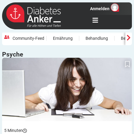
Anmelden
Community-Feed
Ernährung
Behandlung
Beweg
Psyche
Wie Sie motiviert bleiben können in Sachen Diabetes
5
Minuten