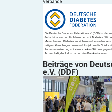
Verbände
Die Deutsche Diabetes Föderation e.V. (DDF) ist der 
Selbsthilfe von und für Menschen mit Diabetes. Wir se
Menschen mit Diabetes zu sichern und zu verbessern. 
zeitgemäßen Programmen und Projekten die Stärke der
Patientenvertretung mit einer starken Stimme gegenüb
Ärzteschaft, der Industrie und den Krankenkassen.
Beiträge von Deuts
e.V.
(DDF)
#KidsKon 2025: Wissen, Begegnung un
Menge Herzblutzucker