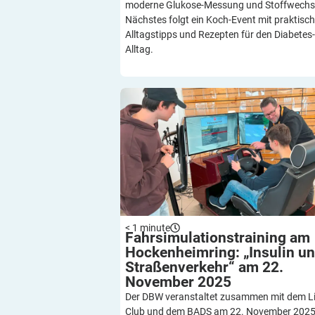
moderne Glukose-Messung und Stoffwechse
Nächstes folgt ein Koch-Event mit praktisc
Alltagstipps und Rezepten für den Diabetes-
Alltag.
Fahrsimulationstraining am Hockenheim
„Insulin und Straßenverkehr“ am 22. No
2025
< 1
minute
Fahrsimulationstraining am
Hockenheimring: „Insulin u
Straßenverkehr“ am 22.
November
2025
Der DBW veranstaltet zusammen mit dem L
Club und dem BADS am 22. November 2025