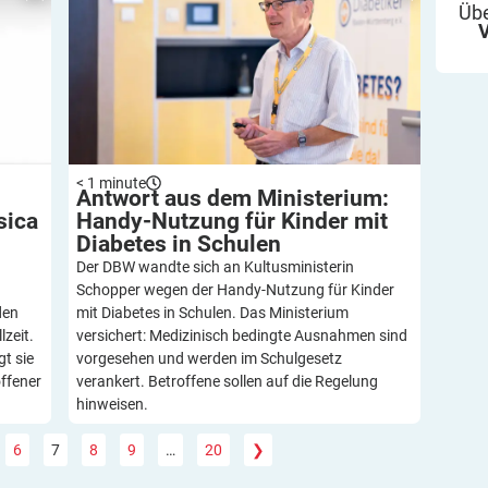
Übe
< 1
minute
Antwort aus dem Ministerium:
sica
Handy-Nutzung für Kinder mit
Diabetes in
Schulen
Der DBW wandte sich an Kultusministerin
Schopper wegen der Handy-Nutzung für Kinder
den
mit Diabetes in Schulen. Das Ministerium
lzeit.
versichert: Medizinisch bedingte Ausnahmen sind
t sie
vorgesehen und werden im Schulgesetz
offener
verankert. Betroffene sollen auf die Regelung
hinweisen.
6
7
8
9
…
20
❯