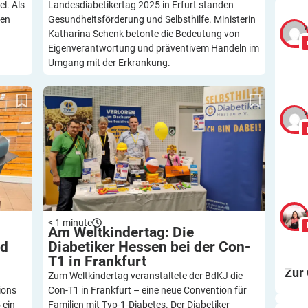
l. Als
Landesdiabetikertag 2025 in Erfurt standen
hen
Gesundheitsförderung und Selbsthilfe. Ministerin
v
Katharina Schenk betonte die Bedeutung von
Eigenverantwortung und präventivem Handeln im
Umgang mit der Erkrankung.
ring:
Am Weltkindertag: Die Diabetiker Hessen bei
vember
der Con-T1 in Frankfurt
v
v
< 1
minute
Am Weltkindertag: Die
nd
Diabetiker Hessen bei der Con-
T1 in
Frankfurt
Zur
Zum Weltkindertag veranstaltete der BdKJ die
ions
Con-T1 in Frankfurt – eine neue Convention für
 ein
Familien mit Typ-1-Diabetes. Der Diabetiker