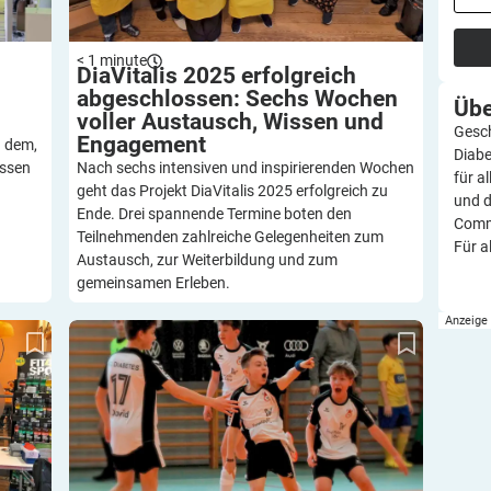
< 1
minute
DiaVitalis 2025 erfolgreich
abgeschlossen: Sechs Wochen
Üb
voller Austausch, Wissen und
Gesch
Engagement
u dem,
Diabe
issen
Nach sechs intensiven und inspirierenden Wochen
für a
geht das Projekt DiaVitalis 2025 erfolgreich zu
und d
Ende. Drei spannende Termine boten den
Commu
Teilnehmenden zahlreiche Gelegenheiten zum
Für a
Austausch, zur Weiterbildung und zum
gemeinsamen Erleben.
egs:
Mehr als ein Team: FC Diabetes – ein Verein mit
t 2025
Botschaft