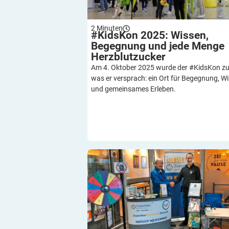
2
Minuten
#KidsKon 2025: Wissen,
Begegnung und jede Menge
Herzblutzucker
Am 4. Oktober 2025 wurde der #KidsKon z
was er versprach: ein Ort für Begegnung, W
und gemeinsames Erleben.
DiabetikerSelbstHilfe-Bürstadt Unterw
Erfolgreiche Informationstour im Herbs