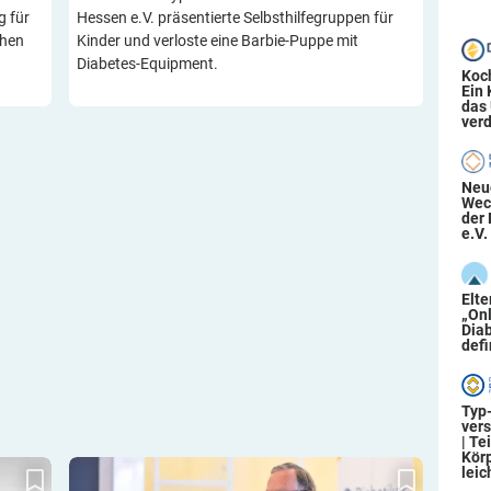
g für
Hessen e.V. präsentierte Selbsthilfegruppen für
ehen
Kinder und verloste eine Barbie-Puppe mit
Diabetes-Equipment.
Koc
Ein
das
verd
Neu
Wec
der 
e.V.
Elt
„On
Diab
defi
Typ
ver
| Te
Körp
fe Nord
Antwort aus dem Ministerium: Handy-Nutzung
leic
sstelle
für Kinder mit Diabetes in Schulen