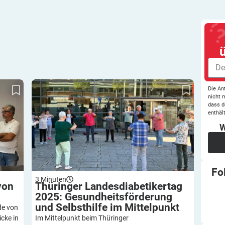
alis
Thüringer Landesdiabetikertag 2025:
Die An
Gesundheitsförderung und Selbsthilfe im
nicht 
Mittelpunkt
dass d
enthält
W
Fo
3
Minuten
von
Thüringer Landesdiabetikertag
2025: Gesundheitsförderung
und Selbsthilfe im
Mittelpunkt
de von
icke in
Im Mittelpunkt beim Thüringer