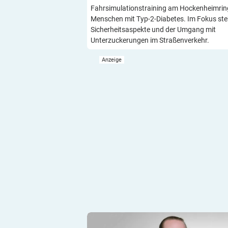
Fahrsimulationstraining am Hockenheimrin
Menschen mit Typ-2-Diabetes. Im Fokus st
Sicherheitsaspekte und der Umgang mit
Unterzuckerungen im Straßenverkehr.
Vorstellung von Aktiven der DiabetesHil
e.V.: Jessica Lenth, Leiterin der Geschäft