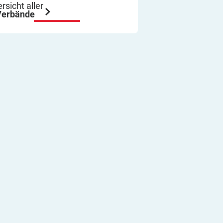
ich immer wieder so machen.
rsicht aller
Verbände
Viel Erfolg
Thomas