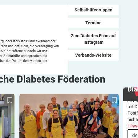
Selbsthilfegruppen
Termine
Zum Diabetes Echo auf
mitgliederstärkste Bundesverband der
Instagram
tzen uns dafür ein, die Versorgung von
Als Betroffene bündeln wir mit
Verbands-Website
 Selbsthilfe und sprechen als
er der Politik, den Medien, der
che Diabetes Föderation
Dia
d jede
DiaVitalis 2025 erfolgreich abgeschlossen:
Alle 
Sechs Wochen voller Austausch, Wissen und
Engagement
mit D
Postf
nicht
Hinw