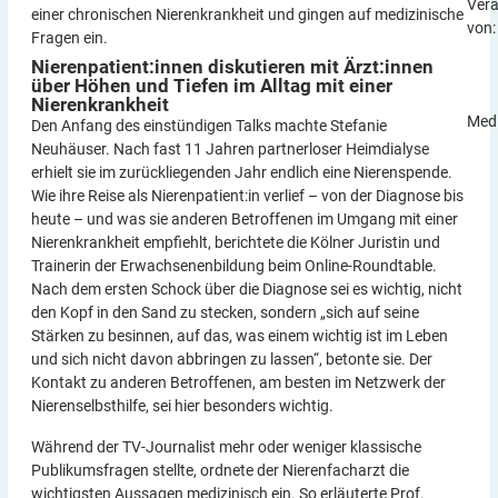
Vera
einer chronischen Nierenkrankheit und gingen auf medizinische
von:
Fragen ein.
Nierenpatient:innen diskutieren mit Ärzt:innen
über Höhen und Tiefen im Alltag mit einer
Nierenkrankheit
Medi
Den Anfang des einstündigen Talks machte Stefanie
Neuhäuser. Nach fast 11 Jahren partnerloser Heimdialyse
erhielt sie im zurückliegenden Jahr endlich eine Nierenspende.
Wie ihre Reise als Nierenpatient:in verlief – von der Diagnose bis
heute – und was sie anderen Betroffenen im Umgang mit einer
Nierenkrankheit empfiehlt, berichtete die Kölner Juristin und
Trainerin der Erwachsenenbildung beim Online-Roundtable.
Nach dem ersten Schock über die Diagnose sei es wichtig, nicht
den Kopf in den Sand zu stecken, sondern „sich auf seine
Stärken zu besinnen, auf das, was einem wichtig ist im Leben
und sich nicht davon abbringen zu lassen“, betonte sie. Der
Kontakt zu anderen Betroffenen, am besten im Netzwerk der
Nierenselbsthilfe, sei hier besonders wichtig.
Während der TV-Journalist mehr oder weniger klassische
Publikumsfragen stellte, ordnete der Nierenfacharzt die
wichtigsten Aussagen medizinisch ein. So erläuterte Prof.