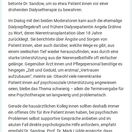
betonte Dr. Sandow, um so etwa Patient:innen vor einer
drohenden Dialysetherapie zu bewahren.
Im Dialog mit den beiden Moderatoren kam auch die ehemalige
Dialysepflegekraft und frühere Dialysepatientin Angela Drähne
zu Wort, deren Nierentransplantation über 18 Jahre
zurückliegt. Sie berichtete über Ängste und Sorgen von
Patient:innen, aber auch darüber, welche Wege es gibt, aus
einem seelischen Tief wieder herauszufinden, was durch eine
starke Unterstützung aus der Nierenselbsthilfe oft einfacher
gelänge. Gegenüber Ärzt:innen und Pflegepersonal benötige es
hingegen „Zeit und Geduld, um erstmal „Vertrauen
aufzubauen“, meinte sie. Obwohl viele nierenkranke
Patient:innen auf psychosoziale Unterstützung angewiesen
seien, bleibe das Thema schwierig – allein die Terminvergabe für
eine Psychotherapie sei langwierig und problematisch.
Gerade die hausärztlichen Kolleg:innen sollten deshalb immer
ein offenes Ohr für ihre Patient:innen haben, bei psychischen
Problemen selbst supportive Gespräche anbieten und im
akuten Fall direkte psychologische Hilfe anfordern, empfahl
empfahl Dr. Sandow. Prof. Dr. Mark Lüdde ergänzte, dass