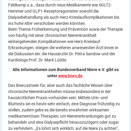
Feldkamp u.a., dass durch neue Medikamente wie SGLT2-
Hemmer und GLP1-Rezeptoragonisten sowohl die
Dialysebehandlung als auch Herz-Kreislaufkomplikationen bis
ins hohe Alter verschoben werden könnten.
Beim Thema Früherkennung und Prävention sowie der Therapie
von häufig mit einer chronischen Nierenkrankheit
einhergehenden Komplikationen wie Herz-Kreislauf-
Erkrankungen, stiegen die weiteren anwesenden Ärzt:innen in
die Diskussion ein: die Hausärztin Dr. Petra Sandow und der
Kardiologe Prof. Dr. Mark Lüdde.
Alle Informationen zum Bundesverband Niere e.V. gibt es
unter
www.bnev.de
.
Das Bewusstsein für, aber auch das fachliche Wissen über
chronische Nierenkrankheiten müsse insbesondere in der
hausärztlichen Praxis vorhanden sein. Mittels Urin- und
Bluttests sei es heute sehr einfach, eine Diagnose frühzeitig zu
stellen, zudem gebe es die bereits erwähnten wirksamen
medikamentösen Therapien, um Nierenerkrankungen gut zu
behandeln und eine Dialysepflicht hinauszuzögern oder sogar
zu verhindern. „Es lohnt sich wirklich, auf die Niere zu achten“,