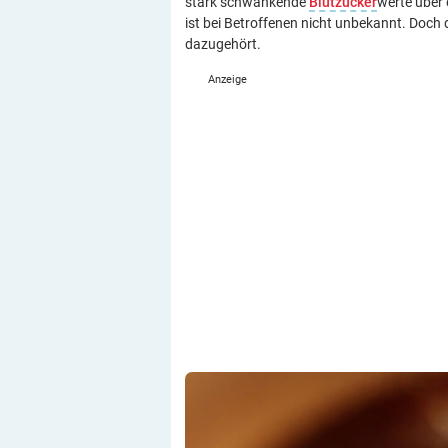
stark schwankende
Blutzucker
werte über 
ist bei Betroffenen nicht unbekannt. Doch 
dazugehört.