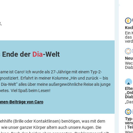
,
Koc
Ein 
das
verd
s Ende der
Dia
-Welt
Neu
Wech
Diab
Name ist Caro! Ich wurde als 27-Jährige mit einem Typ-2-
nostiziert. Erfahrt in meiner Kolumne „Hin und zurück – bis
 Dia-Welt“ alles über meine außergewöhnliche Reise als junge
Elt
betes. Viel Spaß beim Lesen!
„On
Dia
mnen-Beiträge von Caro
„Das
Typ
ehhilfe (Brille oder Kontaktlinsen) benötigen, was mit dem
ver
| Tei
nn wie unser ganzer Körper altern auch unsere Augen. Die
War