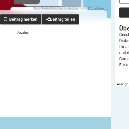
Foto: PrettyVectors/artbesouro – stock.adobe.com
Beitrag teilen
Üb
Gesch
Diabe
für a
und d
Commu
Für a