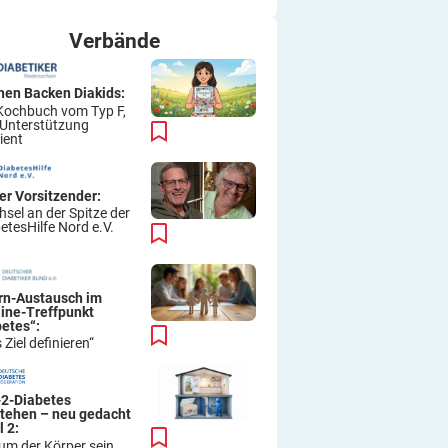
ich immer wieder so machen.
Viel Erfolg
Verbände
Thomas
hen Backen Diakids:
Kochbuch vom Typ F,
 Unterstützung
ient
er Vorsitzender:
sel an der Spitze der
etesHilfe Nord e.V.
ern-Austausch im
line-Treffpunkt
betes“:
 Ziel definieren“
-2-Diabetes
stehen – neu gedacht
l 2:
um der Körper sein