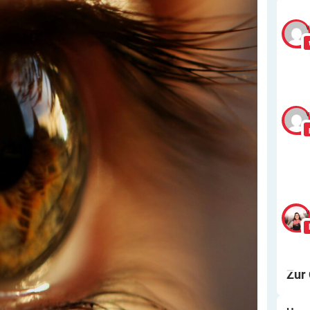
v
v
v
Zur