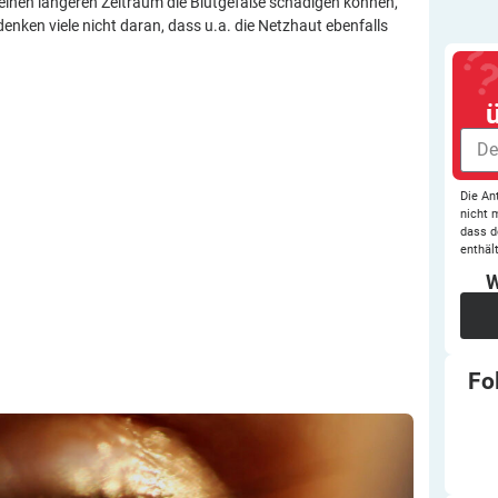
einen längeren Zeitraum die Blutgefäße schädigen können,
denken viele nicht daran, dass u.a. die Netzhaut ebenfalls
Die An
nicht 
dass d
enthält
W
Fo