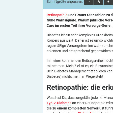
Schriftgröße anpassen:
A
A
A
Retinopathie
und Grauer Star zählen zu 
frühe Warnsignale. Warum jährliche Vors
Caro im ersten Teil ihrer Vorsorge-Serie.
Diabetes ist ein sehr komplexes Krankheitsb
Körpers auswirkt. Daher ist es umso wich
regelmäßige Vorsorgetermine wahrzuneh
erkennen und entsprechend gegenwirken 
In meiner kommenden Beitragsreihe möchte
mitnehmen. Mein Ziel ist es, ein Bewusstsei
Dein Diabetes-Management etablieren kanns
Diabetes) nichts mehr im Wege steht.
Retinopathie: die er
Wusstest Du, dass ungefähr jeder 4. Mens
Typ-2-Diabetes
an einer Retinopathie erkr
die zu einem kompletten Sehverlust führe