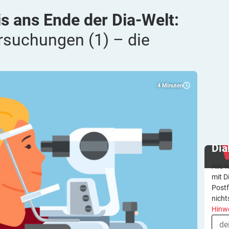
is ans Ende der Dia-Welt:
rsuchungen (1) – die
4
Minuten
Dia
Alle 
mit D
Postf
nicht
Hinw