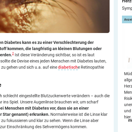
Herz
Symp
Anze
en Diabetes kann es zu einer Verschlechterung der
off kommen, die langfristig an kleinen Blutungen oder
2
werden.
Ist diese Veränderung sichtbar, so ist es laut
ollte die Devise eines jeden Menschen mit Diabetes lauten,
zu gehen und sich u.a. auf eine
diabetisch
e Retinopathie
Müdi
allg
e
Her
Mens
h schlecht eingestellte Blutzuckerwerte verändern – auch die
Risi
r ins Spiel. Unsere Augenlinse brauchen wir, um scharf
une
ei Menschen mit Diabetes vor, dass sie an einer
und 
r Star genannt) erkranken.
Normalerweise ist die Linse klar
hier.
m
r zu fokussieren und klar zu sehen. Wenn die Linse aber
w. zur Einschränkung des Sehvermögens kommen.