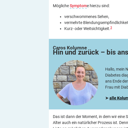
Mögliche
Symptom
e hierzu sind:
verschwommenes Sehen,
vermehrte Blendungsempfindlichkeit
3
Kurz- oder Weitsichtigkeit.
Caros
Kolumne
Hin und zurück – bis an
Hallo, mein 
Diabetes diag
ans Ende der
Frau mit Dia
➤
alle Kolu
Das ist dann der Moment, in dem wir eine S
Alter auch ein natürlicher Prozess ist. De