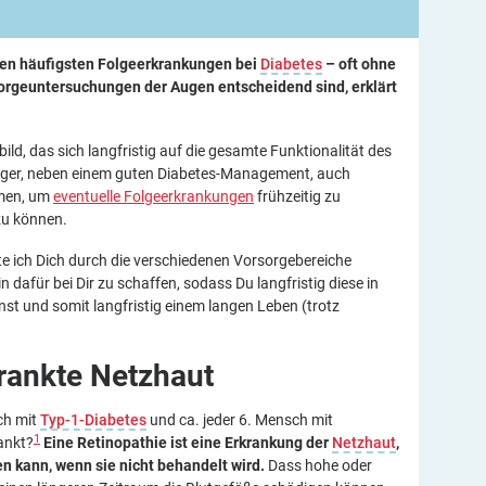
den häufigsten Folgeerkrankungen bei
Diabetes
– oft ohne
orgeuntersuchungen der Augen entscheidend sind, erklärt
ild, das sich langfristig auf die gesamte Funktionalität des
tiger, neben einem guten Diabetes-Management, auch
men, um
eventuelle Folgeerkrankungen
frühzeitig zu
zu können.
 ich Dich durch die verschiedenen Vorsorgebereiche
n dafür bei Dir zu schaffen, sodass Du langfristig diese in
t und somit langfristig einem langen Leben (trotz
krankte
Netzhaut
ch mit
Typ-1-Diabetes
und ca. jeder 6. Mensch mit
1
ankt?
Eine Retinopathie ist eine Erkrankung der
Netzhaut
,
n kann, wenn sie nicht behandelt wird.
Dass hohe oder