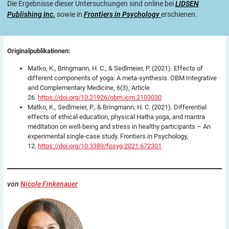
Die Ergebnisse dieser Untersuchungen sind online bei
LIDSEN
Publishing Inc.
sowie in
Frontiers in Psychology
erschienen.
Originalpublikationen:
Matko, K., Bringmann, H. C., & Sedlmeier, P. (2021). Effects of
different components of yoga: A meta-synthesis. OBM Integrative
and Complementary Medicine, 6(3), Article
26.
https://doi.org/10.21926/obm.icm.2103030
Matko, K., Sedlmeier, P., & Bringmann, H. C. (2021). Differential
effects of ethical education, physical Hatha yoga, and mantra
meditation on well-being and stress in healthy participants – An
experimental single-case study. Frontiers in Psychology,
12.
https://doi.org/10.3389/fpsyg.2021.672301
von
Nicole Finkenauer