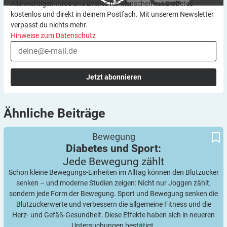
Alle wichtigen Infos und Events für Menschen mit Diabetes –
kostenlos und direkt in deinem Postfach. Mit unserem Newsletter
verpasst du nichts mehr.
Hinweise zum Datenschutz
Jetzt abonnieren
Ähnliche
Beiträge
Jede Bewegung zählt
Diabetes und Sport:
Bewegung
Diabetes und Sport:
Jede Bewegung
zählt
Schon kleine Bewegungs-Einheiten im Alltag können den Blutzucker
senken – und moderne Studien zeigen: Nicht nur Joggen zählt,
sondern jede Form der Bewegung. Sport und Bewegung senken die
Blutzuckerwerte und verbessern die allgemeine Fitness und die
Herz- und Gefäß-Gesundheit. Diese Effekte haben sich in neueren
Untersuchungen bestätigt.