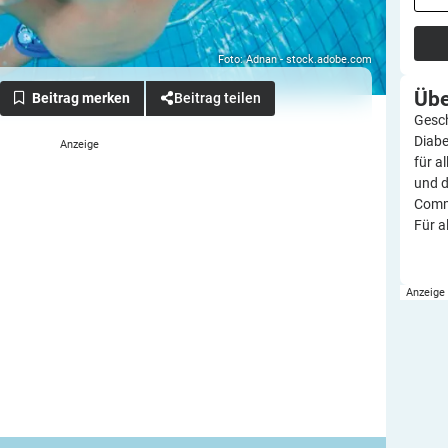
Foto: Adnan - stock.adobe.com
Üb
Beitrag teilen
Gesch
Diabe
für a
und d
Commu
Für a