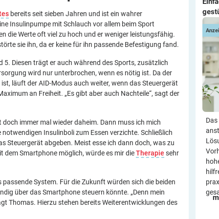
Einf
gest
tes
bereits seit sieben Jahren und ist ein wahrer
eine Insulinpumpe mit Schlauch vor allem beim Sport
Anze
n die Werte oft viel zu hoch und er weniger leistungsfähig.
örte sie ihn, da er keine für ihn passende Befestigung fand.
d 5. Diesen trägt er auch während des Sports, zusätzlich
ersorgung wird nur unterbrochen, wenn es nötig ist. Da der
t ist, läuft der AID-Modus auch weiter, wenn das Steuergerät
 Maximum an Freiheit. „Es gibt aber auch Nachteile“, sagt der
Das 
erät doch immer mal wieder daheim. Dann muss ich mich
anst
e notwendigen Insulinboli zum Essen verzichte. Schließlich
Lösu
das Steuergerät abgeben. Meist esse ich dann doch, was zu
Vorh
it dem Smartphone möglich, würde es mir die
Therapie
sehr
hohe
hilf
 passende System. Für die Zukunft würden sich die beiden
prax
ndig über das Smartphone steuern könnte. „Denn mein
ges
m
sagt Thomas. Hierzu stehen bereits Weiterentwicklungen des