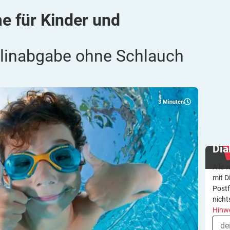
e für Kinder und
ulinabgabe ohne Schlauch
3
Minuten
Dia
Alle 
mit D
Postf
nicht
Hinw