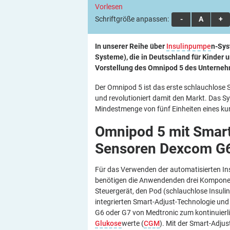
Vorlesen
Schriftgröße anpassen:
A
A
A
In unserer Reihe über
Insulinpumpe
n-Sys
Systeme), die in Deutschland für Kinder 
Vorstellung des Omnipod 5 des Unternehm
Der Omnipod 5 ist das erste schlauchlose 
und revolutioniert damit den Markt. Das Sy
Mindestmenge von fünf Einheiten eines ku
Omnipod 5 mit Smart
Sensoren Dexcom G
Für das Verwenden der automatisierten In
benötigen die Anwendenden drei Kompone
Steuergerät, den Pod (schlauchlose Insuli
integrierten Smart-Adjust-Technologie un
G6 oder G7 von Medtronic zum kontinuierl
Glukose
werte (
CGM
). Mit der Smart-Adjus