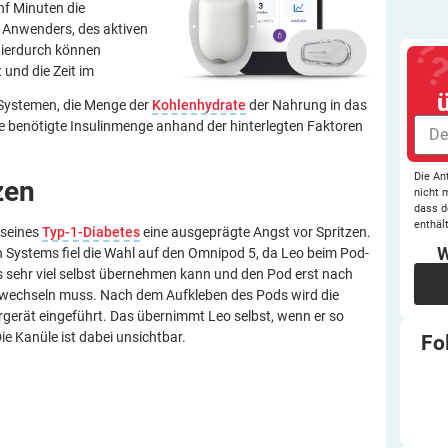
nf Minuten die
Anwenders, des aktiven
Hierdurch können
und die Zeit im
D-Systemen, die Menge der
Kohlenhydrate
der Nahrung in das
e benötigte Insulinmenge anhand der hinterlegten Faktoren
Die An
zen
nicht 
dass d
enthält
 seines
Typ-1-Diabetes
eine ausgeprägte Angst vor Spritzen.
W
 Systems fiel die Wahl auf den Omnipod 5, da Leo beim Pod-
ts sehr viel selbst übernehmen kann und den Pod erst nach
 wechseln muss. Nach dem Aufkleben des Pods wird die
gerät eingeführt. Das übernimmt Leo selbst, wenn er so
Die Kanüle ist dabei unsichtbar.
Fo