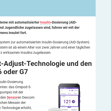
teme mit automatisierter
Insulin
-Dosierung (AID-
und Jugendliche zugelassen sind, fahren wir mit der
ens Insulet fort.
System zur automatisierten Insulin-Dosierung (AID-System)
stem ist ab einem Alter von zwei Jahren und einer täglichen
rz wirksamen Insulins zugelassen.
-Adjust-Technologie und den
6 oder
G7
sulin-Dosierung
nten: das Omipod-5-
npumpe) mit der
d den
Sensor
en Dexcom
ichen Messen der
t-Technologie erhöht,