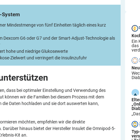
-System
ner Mindestmenge von fünf Einheiten täglich eines kurz
Koc
 Dexcom G6 oder G7 und der Smart-Adjust-Technologie als
Ein 
r
das
verd
iert hohe und niedrige Glukosewerte
ose-Zielwert und verringert die Insulinzufuhr
Neu
Wech
unterstützen
Diab
en, dass bei optimaler Einstellung und Verwendung des
Gut können wir die Familien bei diesem Prozess mit dem
Elt
n die Daten hochladen und sie dort auswerten kann,
„On
Dia
„Das
nformieren möchten, empfehlen wir die direkte
arüber hinaus bietet der Hersteller Insulet die Omnipod-5-
Typ
rlebnis-Kit an.
ver