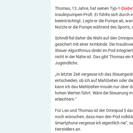
Thomas, 13 Jahre, hat seinen Typ-1-
Diabe
Insulinpumpen-Profi. Er fühlte sich durch 
beeinträchtigt. Legte er die Pumpe ab, ware
Nutzte er die Pumpe während des Sports, st
Schnell fiel daher die Wahl auf den Omnipo
gesichert mit einer Armbinde. Die Insulinv
Steuer-Algorithmus direkt im Pod integrier
nicht in der Nähe ist. Das gibt Thomas ein
Jugendliche.
„In letzter Zeit vergesse ich das Steuerg
entscheiden, ob ich auf Mahlzeiten oder di
kann ich das Mahlzeiten-Insulin nur über 
hohen Werten führt. Wäre die Steuerung m
erleichtern.“
Für Leo und Thomas ist der Omnipod 5 das
noch wünschen, dass man den Pod vollstä
Smartphone vergesse ich eigentlich nie“, 
Herstellers an.