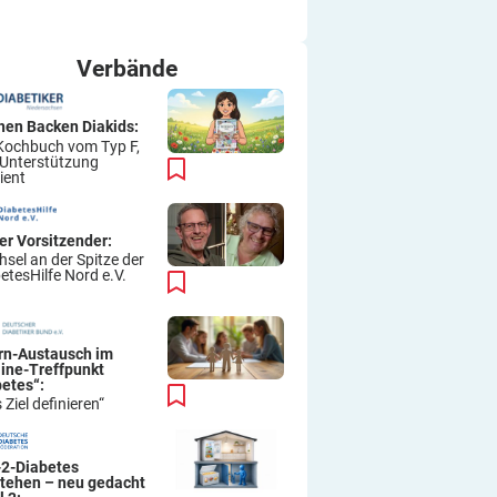
ich immer wieder so machen.
Viel Erfolg
Thomas
Verbände
hen Backen Diakids:
Kochbuch vom Typ F,
 Unterstützung
ient
er Vorsitzender:
sel an der Spitze der
etesHilfe Nord e.V.
ern-Austausch im
line-Treffpunkt
betes“:
 Ziel definieren“
-2-Diabetes
stehen – neu gedacht