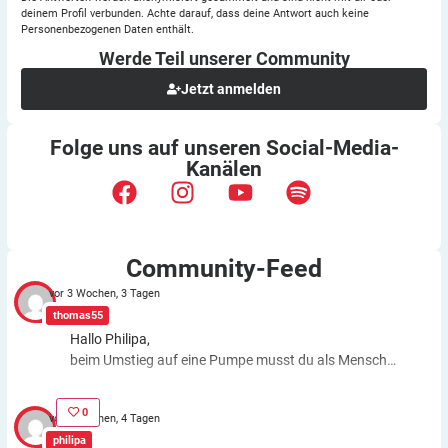
deinem Profil verbunden. Achte darauf, dass deine Antwort auch keine
Personenbezogenen Daten enthält.
Werde Teil unserer
Community
Jetzt anmelden
Folge uns auf unseren
Social-Media-
Kanälen
Community-Feed
vor 3 Wochen, 3 Tagen
thomas55
Hallo Philipa,
beim Umstieg auf eine Pumpe musst du als Mensch
fast genauso viele Entscheidungen treffen wie bei der
ICT. Schätzfehler bleiben also. Du kannst aber die
0
vor 3 Wochen, 4 Tagen
Basalrate individuell einstellen, z.B. In den frühen
philipa
Morgenstunden mehr Insulin zuführen. Auch bei