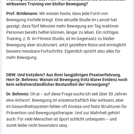
wirksames Training von bloßer
Bewegung?
Prof. Brinkmann
:
Wir wissen heute, dass jede Form von
Bewegung Vorteile bringt. Eine aktuelle Studie im Lancet hat
gezeigt, dass fünf Minuten mehr Bewegung am Tag inaktiven
Personen bereits helfen können, länger zu leben. Ein richtiges
Training, z. B. im Fitness-Studio, ist im Gegensatz zu bloßer
Bewegung aber strukturiert, setzt gezieltere Reize und ermöglicht
bessere messbare Fortschritte. Eigentlich spricht also alles für
mehr Bewegung.
DBW: Und trotzdem? Aus Ihrer langjährigen Praxiserfahrung,
Herr Dr. Behrens: Warum ist Bewegung trotz klarer Evidenz noch
kein selbstverständlicher Bestandteil der
Versorgung?
Dr.
Behrens
:
Oh je – auf diese Frage suche ich seit über 30 Jahren
eine Antwort. Bewegung ist wissenschaftlich klar wirksam, aber
im Gesundheitssystem fehlen oft Anreize und feste Strukturen für
Prävention und Bewegungstherapie. Und zur Wahrheit gehört
auch: Für viele Menschen ist Sport schlicht unbequem – und
somit leider nicht besonders sexy.