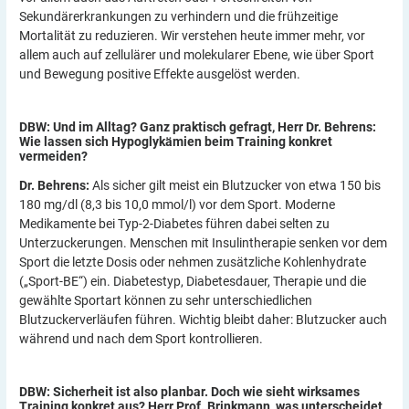
Sekundärerkrankungen zu verhindern und die frühzeitige
Mortalität zu reduzieren. Wir verstehen heute immer mehr, vor
allem auch auf zellulärer und molekularer Ebene, wie über Sport
und Bewegung positive Effekte ausgelöst werden.
DBW: Und im Alltag? Ganz praktisch gefragt, Herr Dr. Behrens:
Wie lassen sich Hypoglykämien beim Training konkret
vermeiden?
Dr. Behrens
:
Als sicher gilt meist ein Blutzucker von etwa 150 bis
180 mg/dl (8,3 bis 10,0 mmol/l) vor dem Sport. Moderne
Medikamente bei Typ-2-Diabetes führen dabei selten zu
Unterzuckerungen. Menschen mit Insulintherapie senken vor dem
Sport die letzte Dosis oder nehmen zusätzliche Kohlenhydrate
(„Sport-BE“) ein. Diabetestyp, Diabetesdauer, Therapie und die
gewählte Sportart können zu sehr unterschiedlichen
Blutzuckerverläufen führen. Wichtig bleibt daher: Blutzucker auch
während und nach dem Sport kontrollieren.
DBW: Sicherheit ist also planbar. Doch wie sieht wirksames
Training konkret aus? Herr Prof. Brinkmann, was unterscheidet