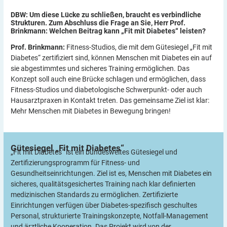
DBW: Um diese Lücke zu schließen, braucht es verbindliche
Strukturen. Zum Abschluss die Frage an Sie, Herr Prof.
Brinkmann: Welchen Beitrag kann „Fit mit Diabetes“
leisten?
Prof. Brinkmann
:
Fitness-Studios, die mit dem Gütesiegel „Fit mit
Diabetes“ zertifiziert sind, können Menschen mit Diabetes ein auf
sie abgestimmtes und sicheres Training ermöglichen. Das
Konzept soll auch eine Brücke schlagen und ermöglichen, dass
Fitness-Studios und diabetologische Schwerpunkt- oder auch
Hausarztpraxen in Kontakt treten. Das gemeinsame Ziel ist klar:
Mehr Menschen mit Diabetes in Bewegung bringen!
Gütesiegel „Fit mit
Diabetes“
„Fit mit Diabetes“ ist ein bundesweites Gütesiegel und
Zertifizierungsprogramm für Fitness- und
Gesundheitseinrichtungen. Ziel ist es, Menschen mit Diabetes ein
sicheres, qualitätsgesichertes Training nach klar definierten
medizinischen Standards zu ermöglichen. Zertifizierte
Einrichtungen verfügen über Diabetes-spezifisch geschultes
Personal, strukturierte Trainingskonzepte, Notfall-Management
und ärztliche Kooperation. Das Projekt wird von der