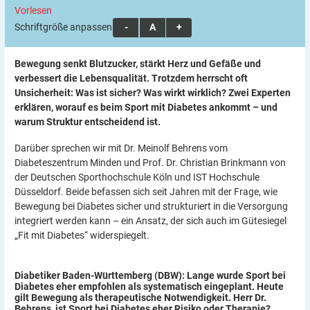
Vorlesen
Schriftgröße anpassen:
A
A
A
Bewegung senkt Blutzucker, stärkt Herz und Gefäße und
verbessert die Lebensqualität. Trotzdem herrscht oft
Unsicherheit: Was ist sicher? Was wirkt wirklich? Zwei Experten
erklären, worauf es beim Sport mit Diabetes ankommt – und
warum Struktur entscheidend ist.
Darüber sprechen wir mit Dr. Meinolf Behrens vom
Diabeteszentrum Minden und Prof. Dr. Christian Brinkmann von
der Deutschen Sporthochschule Köln und IST Hochschule
Düsseldorf. Beide befassen sich seit Jahren mit der Frage, wie
Bewegung bei Diabetes sicher und strukturiert in die Versorgung
integriert werden kann – ein Ansatz, der sich auch im Gütesiegel
„Fit mit Diabetes“ widerspiegelt.
Diabetiker Baden-Württemberg (DBW): Lange wurde Sport bei
Diabetes eher empfohlen als systematisch eingeplant. Heute
gilt Bewegung als therapeutische Notwendigkeit. Herr Dr.
Behrens, ist Sport bei Diabetes eher Risiko oder
Therapie?