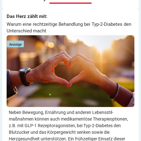
Viel Erfolg
Thomas
Warum eine rechtzeitige Behandlung bei Typ-2-Diabetes den
Das Herz zählt mit:
Das Herz zählt mit:
E
Unterschied macht
Warum eine rechtzeitige Behandlung bei Typ-2-Diabetes den
Unterschied macht
Anzeige
Neben Bewegung, Ernährung und anderen Lebensstil­
maßnahmen können auch medikamentöse Therapie­optionen,
z.B. mit GLP-1 Rezeptor­agonisten, bei Typ-2-Diabetes den
Blutzucker und das Körper­gewicht senken sowie die
Herzgesundheit unterstützen. Ein frühzeitiger Einsatz dieser