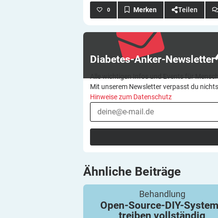
Teilen
0
Diabetes-Anker-Newsletter
Alle wichtigen Infos und Events für Mensch
Mit unserem Newsletter verpasst du nicht
Hinweise zum Datenschutz
Ähnliche
Beiträge
Open-Source-DIY-Systeme treiben volls
Behandlung
automatisierte Insulindosierung (AID) 
Open-Source-DIY-Syste
treiben vollständig