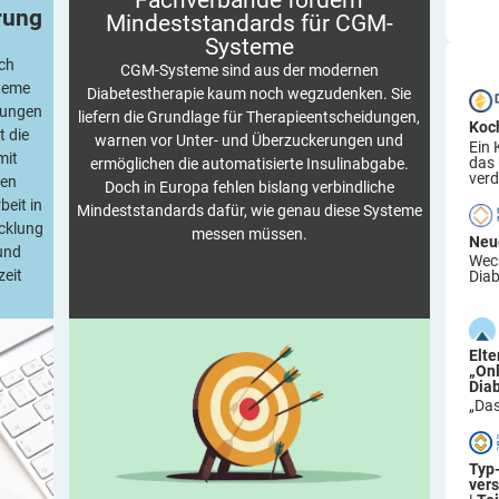
Fachverbände fordern
rung
Mindeststandards für
CGM-
Systeme
ch
CGM-Systeme sind aus der modernen
steme
Diabetestherapie kaum noch wegzudenken. Sie
gungen
liefern die Grundlage für Therapieentscheidungen,
Koc
t die
warnen vor Unter- und Überzuckerungen und
Ein 
mit
das
ermöglichen die automatisierte Insulinabgabe.
verd
ten
Doch in Europa fehlen bislang verbindliche
beit in
Mindeststandards dafür, wie genau diese Systeme
icklung
messen müssen.
Neu
 und
Wech
zeit
Diab
Elt
„On
Dia
„Das
Typ
ver