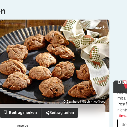
en
< 1
minute
Dia
Alle 
mit D
© Bernhard Kölsch - two4food
Postf
nicht
Beitrag teilen
Hinw