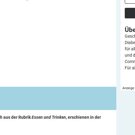
Üb
Gesch
Diabe
für a
und d
Commu
Für a
ch
aus der Rubrik
Essen und Trinken
, erschienen in der