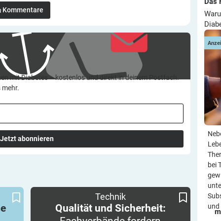
Das 
Kommentare
Waru
Diab
Anze
en mit Diabetes – kostenlos und direkt in deinem Postfach.
s mehr.
Neb
Jetzt abonnieren
Leb
Ther
bei 
gewi
unte
tändig
Fachverbände fordern Mindeststandards für
Qualität und Sicherheit:
Technik
Subs
voran
CGM-Systeme
me
Qualität und Sicherheit:
und 
m