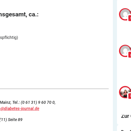
v
insgesamt,
ca.:
pflichtig)
v
v
ainz, Tel.: (0 61 31) 9 60 70 0,
n@diabetes-journal.de
Zur
(11) Seite 89
Wa