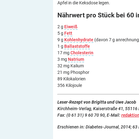
Apfel in die Keksdose legen.
Nährwert pro Stück bei 60 
2 g
Eiweiß
5 g
Fett
9 g
Kohlenhydrate
(davon 7 g anrechnungs
1 g
Ballaststoffe
17 mg
Cholesterin
3 mg
Natrium
32 mg Kalium
21 mg Phosphor
89 Kilokalorien
356 Kilojoule
Leser-Rezept von Brigitta und Uwe Jacob
Kirchheim-Verlag, Kaiserstraße 41, 55116 M
Fax: (0 61 31) 9 60 70 90, E-Mail:
redaktio
Erschienen in: Diabetes-Journal, 2014; 63 