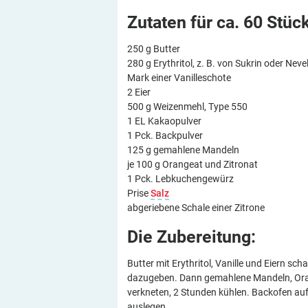
Zutaten für ca. 60
Stück
250 g Butter
280 g Erythritol, z. B. von Sukrin oder Neve
Mark einer Vanilleschote
2 Eier
500 g Weizenmehl, Type 550
1 EL Kakaopulver
1 Pck. Backpulver
125 g gemahlene Mandeln
je 100 g Orangeat und Zitronat
1 Pck. Lebkuchengewürz
Prise
Salz
abgeriebene Schale einer Zitrone
Die
Zubereitung:
Butter mit Erythritol, Vanille und Eiern s
dazugeben. Dann gemahlene Mandeln, Oran
verkneten, 2 Stunden kühlen. Backofen auf
auslegen.