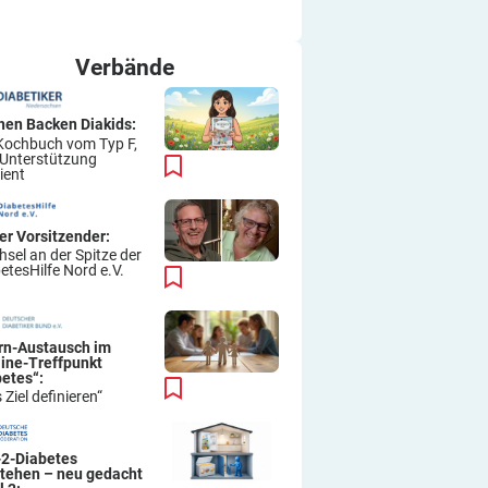
ich immer wieder so machen.
Viel Erfolg
Thomas
Verbände
hen Backen Diakids:
Kochbuch vom Typ F,
 Unterstützung
ient
er Vorsitzender:
sel an der Spitze der
etesHilfe Nord e.V.
ern-Austausch im
line-Treffpunkt
betes“:
 Ziel definieren“
-2-Diabetes
stehen – neu gedacht