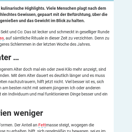
 kulinarische Highlights. Viele Menschen plagt nach dem
hlechtes Gewissen, gepaart mit der Befürchtung, über die
genießen und das Gewicht im Blick zu halten.
ekt und Co: Das ist lecker und schmeckt in geselliger Runde
ss
, auf sämtliche Rituale in dieser Zeit zu verzichten. Denn zu
igeres Schlemmen in der letzten Woche des Jahres.
hter
…
gerem Alter doch mal ein oder zwei Kilo mehr anzeigt, sind
nden. Mit dem Alter dauert es deutlich länger und es muss
 nachzutrauern, hilft jetzt nicht. Viel besser ist es, sich
ch am besten nicht mit seinem jüngeren Ich oder anderen
 ein Individuum und mal funktionieren Dinge besser und ein
rien
weniger
formen. Der Anteil an
Fett
masse steigt, wogegen die
u erhalten, hilft, sich regelmäßig zu bewegen, sei es im