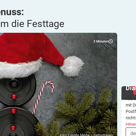
enuss:
um die
Festtage
2
Minuten
Dia
Alle 
mit D
Postf
nicht
Hinw
Foto: Longfin Media – Gettyimages