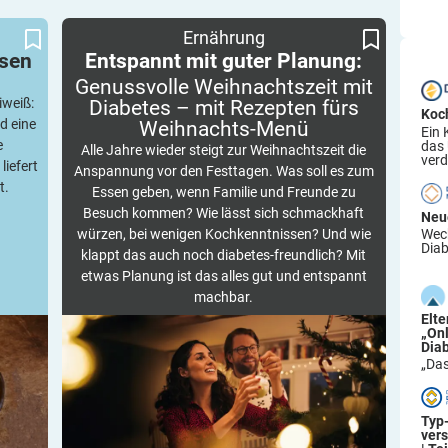
emüse
Genussvolle Weihnachtszeit mit Diabetes – mit
Entspannt mit guter Planung:
Ernährung
Rezepten fürs Weihnachts-Menü
nsen
Entspannt mit guter Planung:
Genussvolle Weihnachtszeit mit
iweiß:
Diabetes – mit Rezepten fürs
Koc
d eine
Weihnachts-Menü
Ein 
e
das
Alle Jahre wieder steigt zur Weihnachtszeit die
verd
liefert
Anspannung vor den Festtagen. Was soll es zum
t.
Essen geben, wenn Familie und Freunde zu
Besuch kommen? Wie lässt sich schmackhaft
Neu
Wech
würzen, bei wenigen Kochkenntnissen? Und wie
Diab
klappt das auch noch diabetes-freundlich? Mit
etwas Planung ist das alles gut und entspannt
machbar.
Elt
„On
Dia
„Das
Typ
ver