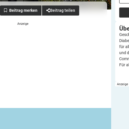
Beitrag teilen
Üb
Gesch
Diabe
für a
und d
Commu
Für a