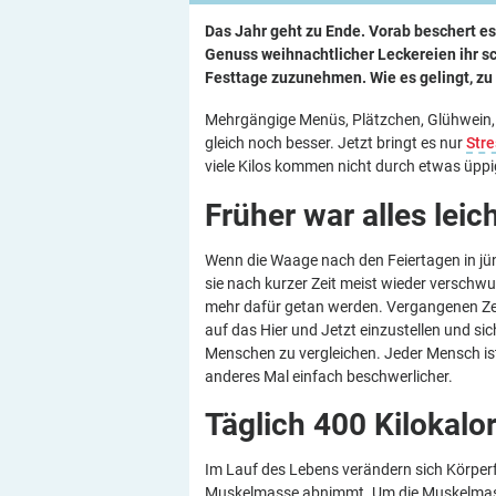
Das Jahr geht zu Ende. Vorab beschert es
Genuss weihnachtlicher Leckereien ihr sc
Festtage zuzunehmen. Wie es gelingt, zu 
Mehrgängige Menüs, Plätzchen, Glühwein, S
gleich noch besser. Jetzt bringt es nur
Stre
viele Kilos kommen nicht durch etwas üpp
Früher war alles leic
Wenn die Waage nach den Feiertagen in jün
sie nach kurzer Zeit meist wieder verschwu
mehr dafür getan werden. Vergangenen Zeiten
auf das Hier und Jetzt einzustellen und si
Menschen zu vergleichen. Jeder Mensch ist
anderes Mal einfach beschwerlicher.
Täglich 400 Kilokalo
Im Lauf des Lebens verändern sich Körper
Muskelmasse abnimmt. Um die Muskelmasse z