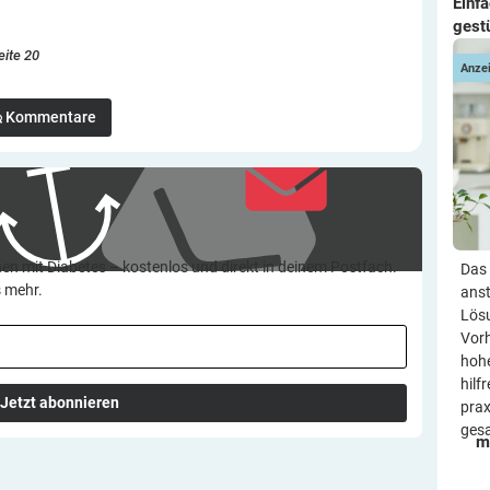
Einf
gest
eite 20
Anze
Kommentare
en mit Diabetes – kostenlos und direkt in deinem Postfach.
Das 
s mehr.
anst
Lösu
Vorh
hohe
hilf
Jetzt abonnieren
prax
ges
m