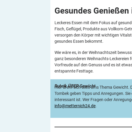
Gesundes Genießen i
Leckeres Essen mit dem Fokus auf gesunde
Fisch, Geflügel, Produkte aus Vollkorn-Ge
versorgen den Körper mit wichtigen Vitalst
gesundes Essen bekommt.
Wie wäre es, in der Weihnachtszeit bewuss
ganz besonderen Weihnachts-Leckereien für
Vorfreude auf den Genuss und es ist etwa
entspannte Festtage.
Rubrik
ÜBER
Gewicht
Hier dreht sich alles ums Thema Gewicht. D
Tombek geben Tipps und Anregungen. Sie e
interessant ist. Wer Fragen oder Anregunge
info@metternich24.de
.