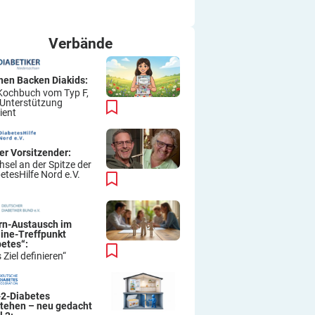
ich immer wieder so machen.
Viel Erfolg
Thomas
Verbände
hen Backen Diakids:
Kochbuch vom Typ F,
 Unterstützung
ient
er Vorsitzender:
sel an der Spitze der
etesHilfe Nord e.V.
ern-Austausch im
line-Treffpunkt
betes“:
 Ziel definieren“
-2-Diabetes
stehen – neu gedacht