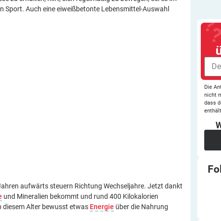
n Sport. Auch eine eiweißbetonte Lebensmittel-­Auswahl
Die An
nicht 
dass d
enthält
W
Fo
Jahren aufwärts steuern Richtung Wechseljahre. Jetzt dankt
e
und Mineralien bekommt und rund 400 Kilokalorien
 ab diesem Alter bewusst etwas
Energie
über die Nahrung