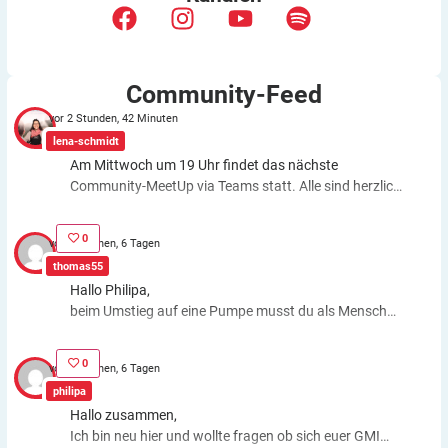
Community-Feed
vor 2 Stunden, 42 Minuten
lena-schmidt
Am Mittwoch um 19 Uhr findet das nächste
Community-MeetUp via Teams statt. Alle sind herzlich
eingeladen! Alle Infos findet ihr hier:
https://diabetes-
anker.de/veranstaltung/virtuelles-diabetes-anker-
0
vor 3 Wochen, 6 Tagen
community-meetup-im-august-2026/
thomas55
Hallo Philipa,
beim Umstieg auf eine Pumpe musst du als Mensch
fast genauso viele Entscheidungen treffen wie bei der
ICT. Schätzfehler bleiben also. Du kannst aber die
0
vor 3 Wochen, 6 Tagen
Basalrate individuell einstellen, z.B. In den frühen
philipa
Morgenstunden mehr Insulin zuführen. Auch bei
Hallo zusammen,
körperlichen Anstrengungen kannst du die Basalrate
Ich bin neu hier und wollte fragen ob sich euer GMI
für eine Zeit stoppen, das morgens oder abends