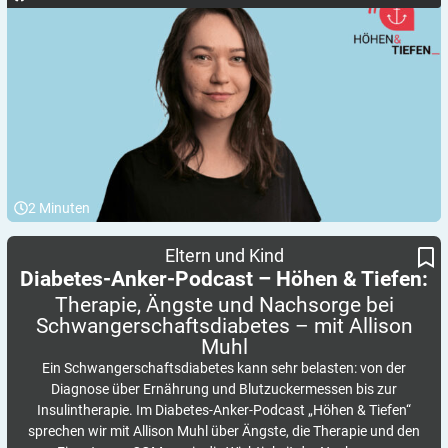
2
Minuten
Therapie, Ängste und Nachsorge bei Schwangerschafts­diabetes
Diabetes-Anker-Podcast – Höhen & Tiefen:
Eltern und Kind
– mit Allison Muhl
Diabetes-Anker-Podcast – Höhen & Tiefen:
Therapie, Ängste und Nachsorge bei
Schwangerschafts­diabetes – mit Allison
Muhl
Ein Schwangerschaftsdiabetes kann sehr belasten: von der
Diagnose über Ernährung und Blutzuckermessen bis zur
Insulintherapie. Im Diabetes-Anker-Podcast „Höhen & Tiefen“
sprechen wir mit Allison Muhl über Ängste, die Therapie und den