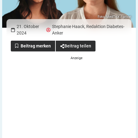
Foto: MedTriX / privat
21. Oktober
Stephanie Haack
,
Redaktion Diabetes-
2024
Anker
Beitrag teilen