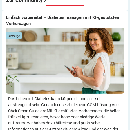
Zur Community
Viel Erfolg
Thomas
Einfach vorbereitet – Diabetes managen mit KI-gestützten
Einfach vorbereitet – Diabetes managen mit KI-gestützten
Vorhersagen
Vorhersagen
Anzeige
Das Leben mit Diabetes kann körperlich und seelisch
anstrengend sein. Genau hier setzt die neue CGM-Lösung Accu-
Chek SmartGuide an: Mit KI-gestützten Vorher­sagen, die helfen,
frühzeitig zu reagieren, bevor hohe oder niedrige Werte
auftreten. Wir haben dazu hilf­reiche und praktische
Informationen aus der Arzt­praxis, dem Alltag und der Welt der