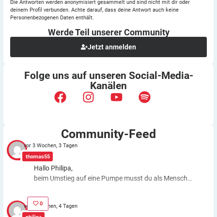
Die Antworten werden anonymisiert gesammelt und sind nicht mit dir oder
deinem Profil verbunden. Achte darauf, dass deine Antwort auch keine
Personenbezogenen Daten enthält.
Werde Teil unserer
Community
Jetzt anmelden
Folge uns auf unseren
Social-Media-
Kanälen
Community-Feed
vor 3 Wochen, 3 Tagen
thomas55
Hallo Philipa,
beim Umstieg auf eine Pumpe musst du als Mensch
fast genauso viele Entscheidungen treffen wie bei der
ICT. Schätzfehler bleiben also. Du kannst aber die
0
vor 3 Wochen, 4 Tagen
Basalrate individuell einstellen, z.B. In den frühen