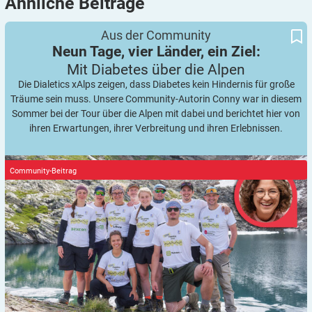
Ähnliche
Beiträge
Neun Tage, vier Länder, ein Ziel:
Mit Diabetes über die Alpen
Aus der Community
Neun Tage, vier Länder, ein Ziel:
Mit Diabetes über die
Alpen
Die Dialetics xAlps zeigen, dass Diabetes kein Hindernis für große
Träume sein muss. Unsere Community-Autorin Conny war in diesem
Sommer bei der Tour über die Alpen mit dabei und berichtet hier von
ihren Erwartungen, ihrer Verbreitung und ihren Erlebnissen.
Community-Beitrag