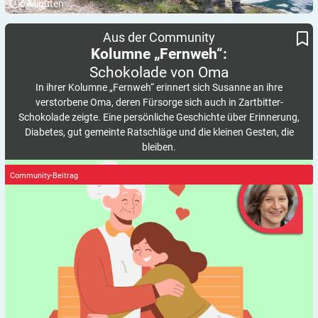
6
Minuten
Schokolade von Oma
Kolumne „Fernweh“:
Aus der Community
Kolumne „Fernweh“:
Schokolade von
Oma
In ihrer Kolumne „Fernweh“ erinnert sich Susanne an ihre
verstorbene Oma, deren Fürsorge sich auch in Zartbitter-
Schokolade zeigte. Eine persönliche Geschichte über Erinnerung,
Diabetes, gut gemeinte Ratschläge und die kleinen Gesten, die
bleiben.
Community-Beitrag