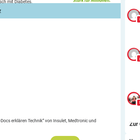
nsch mit Diabetes.
r
v
v
v
-Docs erklären Technik” von Insulet, Medtronic und
Zur