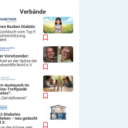
ich immer wieder so machen.
Viel Erfolg
Verbände
Thomas
hen Backen Diakids:
Kochbuch vom Typ F,
 Unterstützung
ient
er Vorsitzender:
sel an der Spitze der
etesHilfe Nord e.V.
ern-Austausch im
line-Treffpunkt
betes“:
 Ziel definieren“
-2-Diabetes
stehen – neu gedacht
l 2:
um der Körper sein