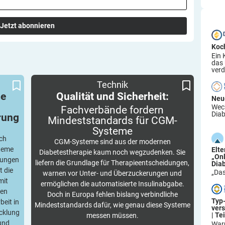
Jetzt abonnieren
Koc
Ein 
das
verd
tändig
Fachverbände fordern Mindeststandards für
Qualität und Sicherheit:
Technik
voran
CGM-Systeme
me
Qualität und Sicherheit:
Neu
Wech
Fachverbände fordern
Diab
rung
Mindeststandards für
CGM-
Systeme
ch
CGM-Systeme sind aus der modernen
steme
Elt
Diabetestherapie kaum noch wegzudenken. Sie
„On
gungen
liefern die Grundlage für Therapieentscheidungen,
Dia
t die
„Das
warnen vor Unter- und Überzuckerungen und
mit
ermöglichen die automatisierte Insulinabgabe.
ten
Doch in Europa fehlen bislang verbindliche
Typ
beit in
Mindeststandards dafür, wie genau diese Systeme
ver
icklung
| Tei
messen müssen.
 und
War