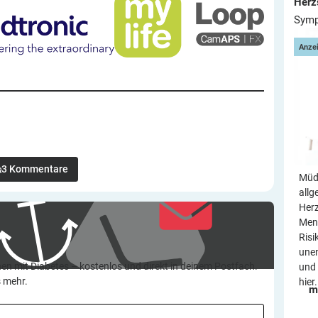
Herz
Symp
Anze
3
Kommentare
Müdi
allg
Her
Mens
Risi
une
en mit Diabetes – kostenlos und direkt in deinem Postfach.
und 
s mehr.
hier.
m