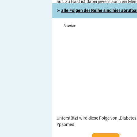
auf. Zu Gast ist dabei jeweils auch ein Me
➤
alle Folgen der Reihe sind hier abrufba
Unterstützt wird diese Folge von „Diabetes
Ypsomed.