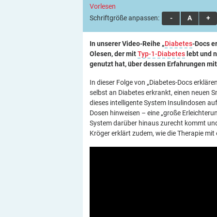
Vorlesen
Schriftgröße anpassen:
A
A
A
In unserer Video-Reihe „
Diabetes
-Docs er
Olesen, der mit
Typ-1-Diabetes
lebt und 
genutzt hat, über dessen Erfahrungen m
In dieser Folge von „Diabetes-Docs erklären
selbst an Diabetes erkrankt, einen neuen
dieses intelligente System Insulindosen a
Dosen hinweisen – eine „große Erleichterun
System darüber hinaus zurecht kommt und 
Kröger erklärt zudem, wie die Therapie mi