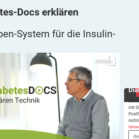
tes-Docs erklären
tpen-System für die
Insulin-
2
Minuten
Dia
Alle 
mit D
Postf
nicht
Hinw