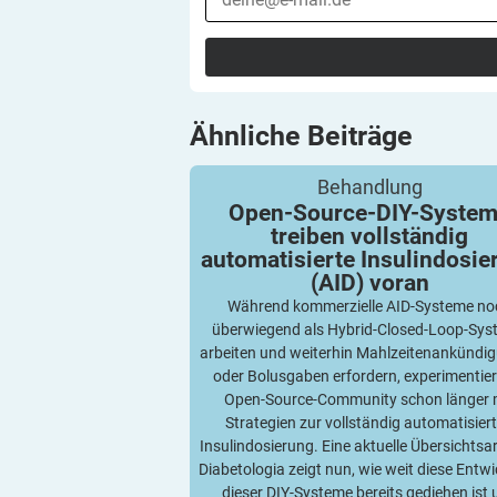
Ähnliche
Beiträge
Open-Source-DIY-Systeme treiben volls
Behandlung
automatisierte Insulindosierung (AID) 
Open-Source-DIY-Syste
treiben vollständig
automatisierte Insulindosie
(AID)
voran
Während kommerzielle AID-Systeme no
überwiegend als Hybrid-Closed-Loop-Sy
arbeiten und weiterhin Mahlzeitenankündi
oder Bolusgaben erfordern, experimentier
Open-Source-Community schon länger 
Strategien zur vollständig automatisier
Insulindosierung. Eine aktuelle Übersichtsar
Diabetologia zeigt nun, wie weit diese Entw
dieser DIY-Systeme bereits gediehen ist