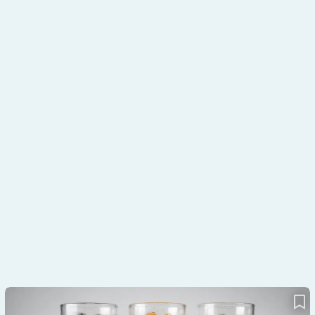
Umdenken durch Sachzwänge: Die Zuckerabgabe auf Softdrinks
kommt