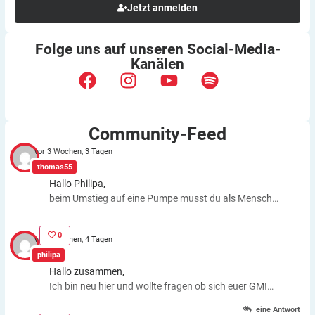
Jetzt anmelden
Folge uns auf unseren
Social-Media-
Kanälen
Community-Feed
vor 3 Wochen, 3 Tagen
thomas55
Hallo Philipa,
beim Umstieg auf eine Pumpe musst du als Mensch
fast genauso viele Entscheidungen treffen wie bei der
ICT. Schätzfehler bleiben also. Du kannst aber die
0
vor 3 Wochen, 4 Tagen
Basalrate individuell einstellen, z.B. In den frühen
philipa
Morgenstunden mehr Insulin zuführen. Auch bei
Hallo zusammen,
körperlichen Anstrengungen kannst du die Basalrate
Ich bin neu hier und wollte fragen ob sich euer GMI
für eine Zeit stoppen, das morgens oder abends
Wert gebessert hat nachdem ihr eine Pumpe
gespritzte Basalinsulin wirkt dagegen weiter. Auch bei
eine Antwort