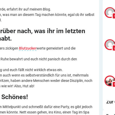
de, erfahrt ihr auf meinem Blog.
v
en, was man an diesem Tag machen könnte, egal ob ihr selbst
d.
rüber nach, was ihr im letzten
habt.
v
ders zickigen
Blutzucker
werte gemeistert und die
e Ruhe bewahrt und euch nicht panisch durch den
 und euch fällt nicht wirklich etwas ein.
nn auch wenn es selbstverständlich für uns ist, mehrmals
v
pritzen, haben andere Menschen weder diese Disziplin, noch
 wie wir! Also, Hut ab!
s
Schönes!
Zur
den Mittelpunkt und schmeißt dafür eine Party, es gibt jedoch
men könnte. Nett essen gehen, ins Kino, einen Tag im Spa
Wa