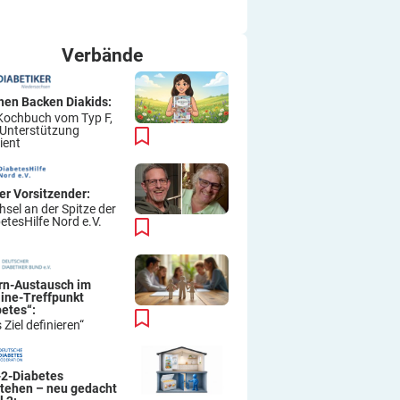
ich immer wieder so machen.
Viel Erfolg
Thomas
Verbände
hen Backen Diakids:
Kochbuch vom Typ F,
 Unterstützung
ient
er Vorsitzender:
sel an der Spitze der
etesHilfe Nord e.V.
ern-Austausch im
line-Treffpunkt
betes“:
 Ziel definieren“
-2-Diabetes
stehen – neu gedacht