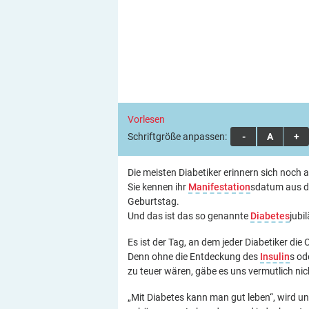
Vorlesen
Schriftgröße anpassen:
A
A
A
Die meisten Diabetiker erinnern sich noch 
Sie kennen ihr
Manifestation
sdatum aus de
Geburtstag.
Und das ist das so genannte
Diabetes
jubi
Es ist der Tag, an dem jeder Diabetiker die
Denn ohne die Entdeckung des
Insulin
s od
zu teuer wären, gäbe es uns vermutlich nic
„Mit Diabetes kann man gut leben“, wird u