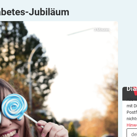
abetes-Jubiläum
3
Minuten
Dia
Alle 
mit D
Postf
nicht
Hinw