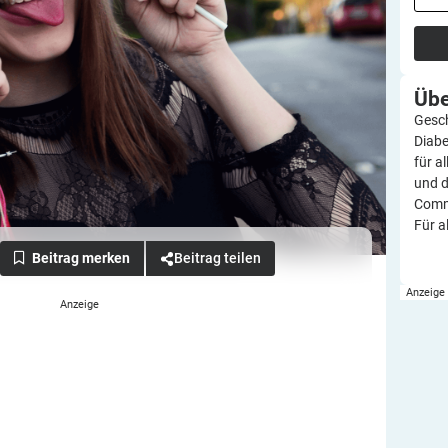
Üb
Gesch
Diabe
für a
und d
Commu
Für a
Beitrag teilen