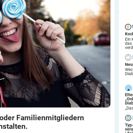
Koc
Ein 
das
verd
Neu
Wech
Diab
Elt
„On
Dia
„Das
oder Familienmitgliedern
nstalten.
Typ
ver