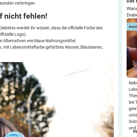
Das 
reunden verbringen.
Waru
f nicht
fehlen!
Diab
Anze
abetes werdet ihr wissen, dass die offizielle Farbe des
ffizielle Logo).
e Alternativen wie blaue Nahrungsmittel.
, mit Lebensmittelfarbe gefärbtes Wasser, Blaubeeren,
Neb
Leb
Ther
bei 
gewi
unte
Subs
und 
m