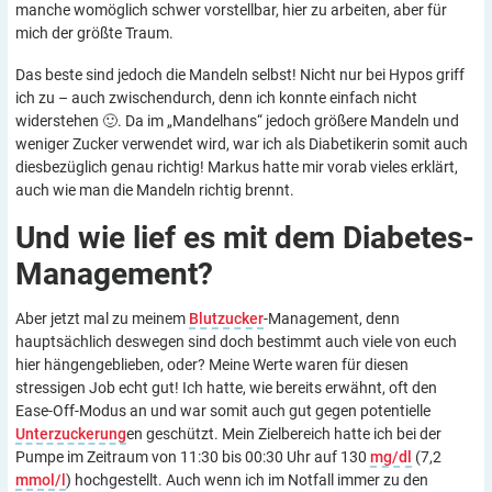
manche womöglich schwer vorstellbar, hier zu arbeiten, aber für
mich der größte Traum.
Das beste sind jedoch die Mandeln selbst! Nicht nur bei Hypos griff
ich zu – auch zwischendurch, denn ich konnte einfach nicht
widerstehen 🙂. Da im „Mandelhans“ jedoch größere Mandeln und
weniger Zucker verwendet wird, war ich als Diabetikerin somit auch
diesbezüglich genau richtig! Markus hatte mir vorab vieles erklärt,
auch wie man die Mandeln richtig brennt.
Und wie lief es mit dem
Diabetes-
Management?
Aber jetzt mal zu meinem
Blutzucker
-Management, denn
hauptsächlich deswegen sind doch bestimmt auch viele von euch
hier hängengeblieben, oder? Meine Werte waren für diesen
stressigen Job echt gut! Ich hatte, wie bereits erwähnt, oft den
Ease-Off-Modus an und war somit auch gut gegen potentielle
Unterzuckerung
en geschützt. Mein Zielbereich hatte ich bei der
Pumpe im Zeitraum von 11:30 bis 00:30 Uhr auf 130
mg/dl
(7,2
mmol/l
) hochgestellt. Auch wenn ich im Notfall immer zu den