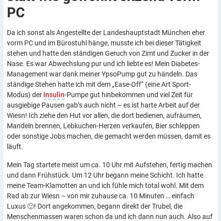
PC
Da ich sonst als Angestellte der Landeshauptstadt München eher
vorm PC und im Bürostuhl hänge, musste ich bei dieser Tätigkeit
stehen und hatte den ständigen Geruch von Zimt und Zucker in der
Nase. Es war Abwechslung pur und ich liebte es! Mein Diabetes-
Management war dank meiner YpsoPump gut zu händeln. Das
ständige Stehen hatte ich mit dem „Ease-Off“ (eine Art Sport-
Modus) der
Insulin
-Pumpe gut hinbekommen und viel Zeit für
ausgiebige Pausen gab’s auch nicht – es ist harte Arbeit auf der
Wiesn! Ich ziehe den Hut vor allen, die dort bedienen, aufräumen,
Mandeln brennen, Lebkuchen-Herzen verkaufen, Bier schleppen
oder sonstige Jobs machen, die gemacht werden müssen, damit es
läuft.
Mein Tag startete meist um ca. 10 Uhr mit Aufstehen, fertig machen
und dann Frühstück. Um 12 Uhr begann meine Schicht. Ich hatte
meine Team-Klamotten an und ich fühle mich total wohl. Mit dem
Rad ab zur Wiesn – von mir zuhause ca. 10 Minuten … einfach
Luxus 🙂! Dort angekommen, begann direkt der Trubel, die
Menschenmassen waren schon da und ich dann nun auch. Also auf