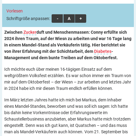
Vorlesen
Schriftgröße anpassen:
A
A
A
Zwischen
Zucker
duft und Menschenmassen: Conny erfüllte sich
2024 ihren Traum, auf der Wiesn zu arbeiten und war
16 Tage lang
in einem Mandel-Stand als Verkäuferin tätig. Hier berichtet sie
von ihrer Erfahrung mit der Schichtarbeit, dem
Diabetes
-
Management
und dem bunte Treiben auf dem Oktoberfest.
Ich möchte euch über meinen 16-tägigen Einsatz auf dem
weltgrößtem Volksfest erzählen. Es war schon immer ein Traum von
mir auf dem Oktoberfest – der Wiesn – zur arbeiten und letztes Jahr
in 2024 habe ich mir diesen Traum endlich erfüllen können.
Im März letzten Jahres hatte ich mich bei Markus, dem Inhaber
eines Mandel-Standes, beworben und was soll ich sagen: Ich hatte
bis dahin keine Vorkenntnisse oder Erfahrungswerte im
Schaustellerbusiness anzubieten, aber Markus hatte mich trotzdem
eingestellt. Denn was ich gut kann, ist Quatschen – und das muss
man als Mandel-Verkäuferin auch können. Vom 21. September bis