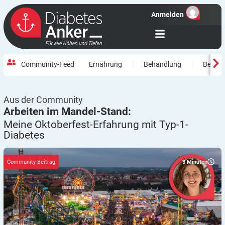
Anmelden
Community-Feed
Ernährung
Behandlung
Beweg
Aus der Community
Arbeiten im Mandel-Stand:
Meine Oktoberfest-Erfahrung mit
Typ-1-
Diabetes
3
Minuten
Community-Beitrag