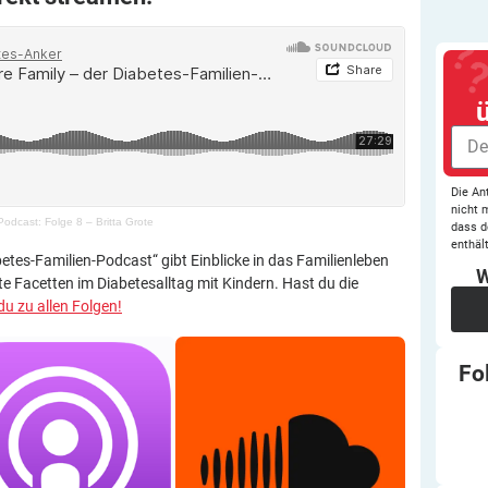
Die An
nicht 
Podcast: Folge 8 – Britta Grote
dass d
enthält
etes-Familien-Podcast“ gibt Einblicke in das Familienleben
W
te Facetten im Diabetesalltag mit Kindern. Hast du die
u zu allen Folgen!
Fo