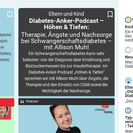
Diabetes-Anker-Podcast – Höhen & Tiefen:
Therapie, Ängste und Nachsorge bei
Eltern und Kind
Schwangerschafts­diabetes – mit Allison Muhl
Diabetes-Anker-Podcast –
Höhen & Tiefen:
Koc
Ein 
Therapie, Ängste und Nachsorge
usanne
das
bei Schwangerschafts­diabetes –
verd
sich
mit Allison
Muhl
ine
abetes,
Ein Schwangerschaftsdiabetes kann sehr
Neu
esten,
belasten: von der Diagnose über Ernährung und
Wech
Blutzuckermessen bis zur Insulintherapie. Im
Diab
Diabetes-Anker-Podcast „Höhen & Tiefen“
sprechen wir mit Allison Muhl über Ängste, die
Therapie und den Einsatz von CGM sowie die
Elt
Wichtigkeit der Nachsorge.
„On
Dia
„Das
Podcast
Typ
ver
| Tei
War