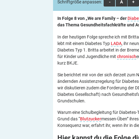
Schriftgröße anpassen:
A
A
A
In Folge 8 von „We are Family – der
Diabe
das Thema Gesundheitsfachkräfte und A
In der heutigen Folge spreche ich mit Britta
lebt mit einem Diabetes Typ
LADA
, ihr neu
Diabetes Typ 1. Britta arbeitet in der Brem
für Kinder und Jugendliche mit
chronisch
e
kurz BKJE.
Sie berichtet mir von der sich derzeit zum 
ändernden Assistenzregelung für Diabetes
wir diskutieren zudem die Forderung der 
Diabetes Gesellschaft) nach Gesundheitsf
Grundschulen.
Warum eine Schulbegleitung für Diabetes-
Grund das “
Blutzucker
messen-Üben” ihres
Konsequenz war, erfahrt ihr, wenn ihr in die
Hier kannst du die Folge d