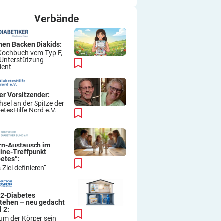
ich immer wieder so machen.
Viel Erfolg
Verbände
Thomas
hen Backen Diakids:
Kochbuch vom Typ F,
 Unterstützung
ient
er Vorsitzender:
sel an der Spitze der
etesHilfe Nord e.V.
ern-Austausch im
line-Treffpunkt
betes“:
 Ziel definieren“
-2-Diabetes
stehen – neu gedacht
l 2:
um der Körper sein