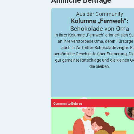
Ähnliche
Beiträge
Schokolade von Oma
Kolumne „Fernweh“:
Aus der Community
Kolumne „Fernweh“:
Schokolade von
Oma
In ihrer Kolumne „Fernweh“ erinnert sich S
an ihre verstorbene Oma, deren Fürsorge 
auch in Zartbitter-Schokolade zeigte. E
persönliche Geschichte über Erinnerung, Di
gut gemeinte Ratschläge und die kleinen G
die bleiben.
Community-Beitrag