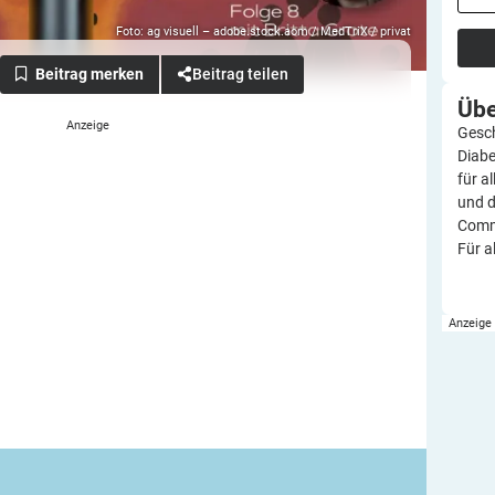
Foto: ag visuell – adobe.stock.aom / MedTriX / privat
Beitrag teilen
Üb
Gesch
Diabe
für a
und d
Commu
Für a