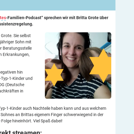
tes
-Familien-Podcast“ sprechen wir mit Britta Grote über
ssistenzregelung.
 Grote. Sie selbst
njähriger Sohn mit
er Beratungsstelle
n Erkrankungen,
Negativen hin
-Typ-1-Kinder und
DDG (Deutsche
achkräften in
Typ-1-Kinder auch Nachteile haben kann und aus welchem
 Sohnes an Brittas eigenem Finger schwerwiegend in der
 Folge hineinhört. Viel Spaß dabei!
irekt
streamen: