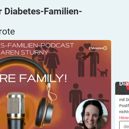
r Diabetes-Familien-
rote
2
Minuten
Dia
Alle 
mit D
Postf
nicht
Hinw