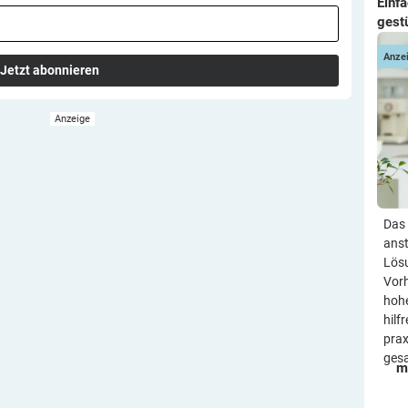
Einf
gest
Anze
Jetzt abonnieren
Das 
anst
Lösu
Vorh
hohe
hilf
prax
ges
m