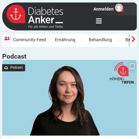
Anmelden
Community-Feed
Ernährung
Behandlung
Beweg
Podcast
Diabetes-Anker-Podcast – „Höhen & Tiefen“: Wie war für dich
die erste Flugreise mit Typ-1-Diabetes, Katharina?
Podcast