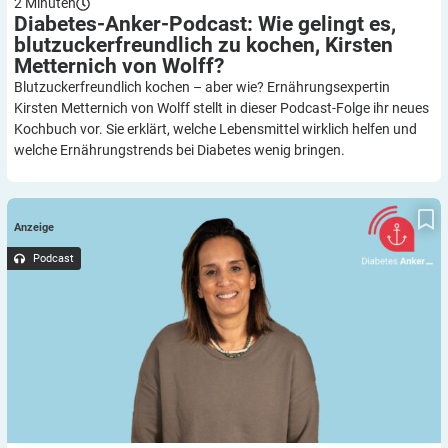
2
Minuten
Diabetes-Anker-Podcast: Wie gelingt es,
blutzuckerfreundlich zu kochen, Kirsten
Metternich von
Wolff?
Blutzuckerfreundlich kochen – aber wie? Ernährungsexpertin
Kirsten Metternich von Wolff stellt in dieser Podcast-Folge ihr neues
Kochbuch vor. Sie erklärt, welche Lebensmittel wirklich helfen und
welche Ernährungstrends bei Diabetes wenig bringen.
Diabetes-Anker-Podcast | Extra: Wieso man bei Diabetes das
Gürtelrose-Risiko ernst nehmen und vorsorgen sollten –
Anzeige
Erfahrungsbericht von Shirin
Podcast