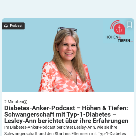
Diabetes-Anker-Podcast – Höhen & Tiefen: Schwangerschaft
mit Typ-1-Diabetes – Lesley‑Ann berichtet über ihre Erfahrungen
Podcast
2
Minuten
Diabetes-Anker-Podcast – Höhen & Tiefen:
Schwangerschaft mit Typ-1-Diabetes –
Lesley‑Ann berichtet über ihre
Erfahrungen
Im Diabetes-Anker-Podcast berichtet Lesley‑Ann, wie sie ihre
Schwangerschaft und den Start ins Elternsein mit Typ-1-Diabetes