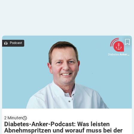
Diabetes-Anker-Podcast: Was leisten Abnehmspritzen und
worauf muss bei der Therapie geachtet werden, Herr Prof. Forst?
Podcast
2
Minuten
Diabetes-Anker-Podcast: Was leisten
Abnehmspritzen und worauf muss bei der