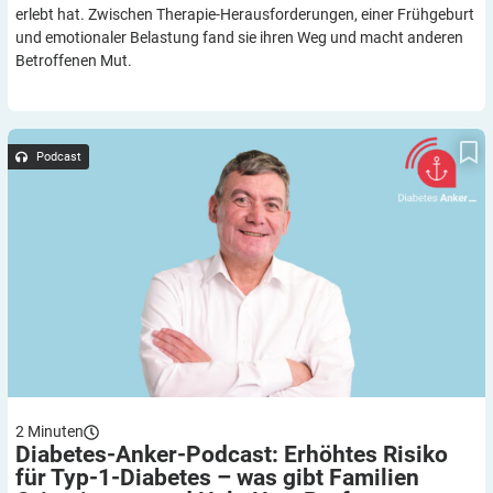
erlebt hat. Zwischen Therapie-Herausforderungen, einer Frühgeburt
und emotionaler Belastung fand sie ihren Weg und macht anderen
Betroffenen Mut.
Diabetes-Anker-Podcast: Erhöhtes Risiko für Typ-1-Diabetes –
was gibt Familien Orientierung und Halt, Herr Prof. Hermanns?
Podcast
2
Minuten
Diabetes-Anker-Podcast: Erhöhtes Risiko
für Typ-1-Diabetes – was gibt Familien