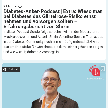
2
Minuten
Diabetes-Anker-Podcast | Extra: Wieso man
bei Diabetes das Gürtelrose-Risiko ernst
nehmen und vorsorgen sollten –
Erfahrungsbericht von
Shirin
In dieser Podcast-Sonderfolge sprechen wir mit der Moderatorin,
Musikproduzentin und Autorin Shirin Valentine über ein Thema, das
in der Diabetes-Community noch immer häufig unterschätzt wird:
das erhöhte Risiko für Gürtelrose, die damit einhergehenden Folgen
und wie wichtig daher die Vorsorge ist.
Diabetes-Anker-Podcast: Diabetisches Fußsyndrom – wie
können Menschen mit Diabetes ihre Füße schützen, Herr Dr.
Podcast
Zink?