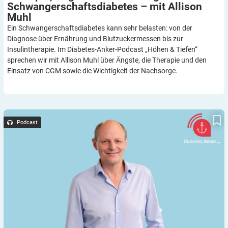
Schwangerschafts­diabetes – mit Allison
Muhl
Ein Schwangerschaftsdiabetes kann sehr belasten: von der
Diagnose über Ernährung und Blutzuckermessen bis zur
Insulintherapie. Im Diabetes-Anker-Podcast „Höhen & Tiefen“
sprechen wir mit Allison Muhl über Ängste, die Therapie und den
Einsatz von CGM sowie die Wichtigkeit der Nachsorge.
Diabetes-Anker-Podcast: Psychische Last durch Hyper- und
Hypoglykämien und Umgang mit Glukoseschwankungen – mit
Podcast
Prof. Kulzer