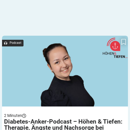
Diabetes-Anker-Podcast – Höhen & Tiefen: Therapie, Ängste
und Nachsorge bei Schwangerschafts­diabetes – mit Allison
Podcast
Muhl
2
Minuten
Diabetes-Anker-Podcast – Höhen & Tiefen:
Therapie, Ängste und Nachsorge bei