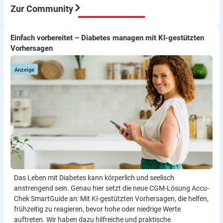
immer wieder so machen.
Zur Community
Viel Erfolg
Thomas
Einfach vorbereitet – Diabetes managen mit KI-gestützten
Einfach vorbereitet – Diabetes managen mit KI-gestützten
Vorhersagen
Vorhersagen
Anzeige
Das Leben mit Diabetes kann körperlich und seelisch
anstrengend sein. Genau hier setzt die neue CGM-Lösung Accu-
Chek SmartGuide an: Mit KI-gestützten Vorher­sagen, die helfen,
frühzeitig zu reagieren, bevor hohe oder niedrige Werte
auftreten. Wir haben dazu hilf­reiche und praktische