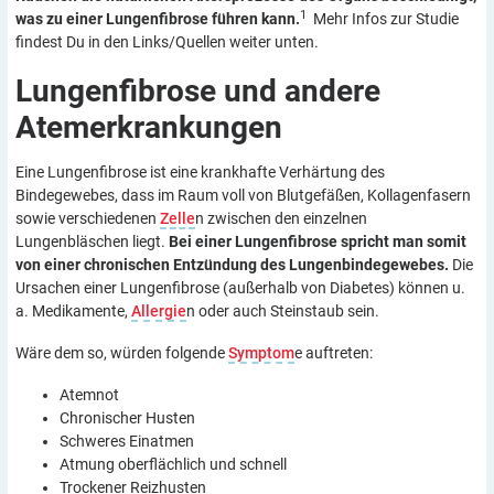
1
was zu einer Lungenfibrose führen kann.
Mehr Infos zur Studie
findest Du in den Links/Quellen weiter unten.
Lungenfibrose und andere
Atemerkrankungen
Eine Lungenfibrose ist eine krankhafte Verhärtung des
Bindegewebes, dass im Raum voll von Blutgefäßen, Kollagenfasern
sowie verschiedenen
Zelle
n zwischen den einzelnen
Lungenbläschen liegt.
Bei einer Lungenfibrose spricht man somit
von einer chronischen Entzündung des Lungenbindegewebes.
Die
Ursachen einer Lungenfibrose (außerhalb von Diabetes) können u.
a. Medikamente,
Allergie
n oder auch Steinstaub sein.
Wäre dem so, würden folgende
Symptom
e auftreten:
Atemnot
Chronischer Husten
Schweres Einatmen
Atmung oberflächlich und schnell
Trockener Reizhusten