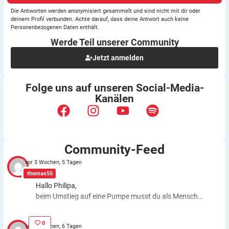
Die Antworten werden anonymisiert gesammelt und sind nicht mit dir oder
deinem Profil verbunden. Achte darauf, dass deine Antwort auch keine
Personenbezogenen Daten enthält.
Werde Teil unserer
Community
Jetzt anmelden
Folge uns auf unseren
Social-Media-
Kanälen
Community-Feed
vor 3 Wochen, 5 Tagen
thomas55
Hallo Philipa,
beim Umstieg auf eine Pumpe musst du als Mensch
fast genauso viele Entscheidungen treffen wie bei der
ICT. Schätzfehler bleiben also. Du kannst aber die
0
vor 3 Wochen, 6 Tagen
Basalrate individuell einstellen, z.B. In den frühen