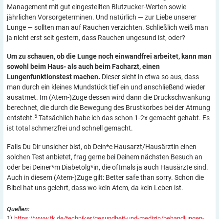
Management mit gut eingestellten Blutzucker-Werten sowie
jährlichen Vorsorgeterminen. Und natürlich — zur Liebe unserer
Lunge — sollten man auf Rauchen verzichten. Schließlich weiß man
ja nicht erst seit gestern, dass Rauchen ungesund ist, oder?
Um zu schauen, ob die Lunge noch einwandfrei arbeitet, kann man
sowohl beim Haus- als auch beim Facharzt, einen
Lungenfunktionstest machen.
Dieser sieht in etwa so aus, dass
man durch ein kleines Mundstück tief ein und anschließend wieder
ausatmet. Im (Atem-)Zuge dessen wird dann die Druckschwankung
berechnet, die durch die Bewegung des Brustkorbes bei der Atmung
5
entsteht.
Tatsächlich habe ich das schon 1-2x gemacht gehabt. Es
ist total schmerzfrei und schnell gemacht.
Falls Du Dir unsicher bist, ob Dein*e Hausarzt/Hausärztin einen
solchen Test anbietet, frag gerne bei Deinem nächsten Besuch an
oder bei Deiner*m Diabetolg*in, die oftmals ja auch Hausärzte sind.
Auch in diesem (Atem-)Zuge gilt: Better safe than sorry. Schon die
Bibel hat uns gelehrt, dass wo kein Atem, da kein Leben ist.
Quellen:
1)
https://www.tk.de/techniker/gesundheit-und-medizin/behandlungen-