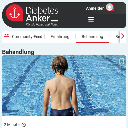
Anmelden
Community-Feed
Ernährung
Behandlung
Beweg
Behandlung
Notfall Gehirnerschütterung: Wunde versorgen, Notruf absetzen
2
Minuten