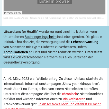
Diabetes-Audio-Anker
·
Sonderfolge mit „Guardians for Health“: Die Nieren bei Diabetes schützen!
„Guardians for Health“
wurde vor rund eineinhalb Jahren vom
Unternehmen
Boehringer Ingelheim
ins Leben gerufen. Die globale
Initiative hat das Ziel, die Versorgung und die
Lebenserwartung
von Menschen mit Typ-2-Diabetes zu verbessern, indem
Komplikationen
an Herz und Nieren reduziert werden. Unterstützt
wird sie von verschiedenen Partnern aus allen Bereichen der
Gesundheitsversorgung.
Am 9. März 2023 war Weltnierentag. Zu diesem Anlass startete die
internationale Informationskampagne „Show your kidneys love“.
Musik-Star Tina Turner, selbst von einem Nierenleiden betroffen,
unterstützt die Kampagne, die über die
chronisch
e Nierenkrankheit
aufklärt und wichtige Informationen zu
Risikofaktoren
und
Krankheitsverlauf gibt.
In dieser News-Meldung erfährst Du mehr