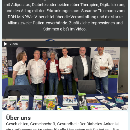
mit Adipositas, Diabetes oder beidem über Therapien, Digitalisierung
und den Alltag mit den Erkrankungen aus. Susanne Thiemann vom
DDH-M NRW e.V. berichtet über die Veranstaltung und die starke
Allianz zweier Patientenverbände. Zusätzliche Impressionen und
Stimmen gibt's im Video.
Video
2
Minuten
Über
uns
Geschichten, Gemeinschaft, Gesundheit: Der Diabetes-Anker ist
ein umfassendes Angebot für alle Menschen mit Diabetes – live,