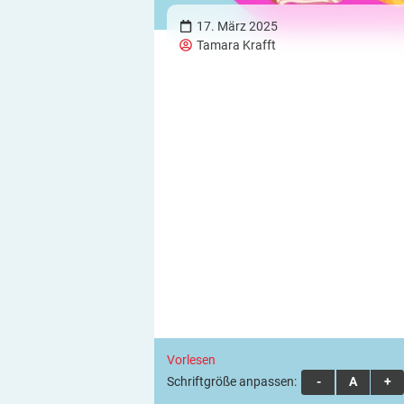
17. März 2025
Tamara Krafft
Vorlesen
Schriftgröße anpassen:
A
A
A