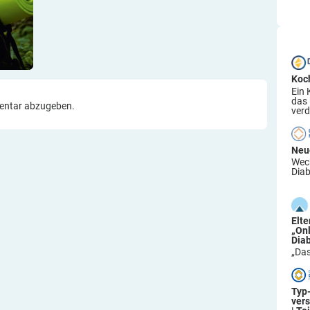
Koc
Ein 
das
entar abzugeben.
verd
Neu
Wech
Diab
Elt
„On
Dia
„Das
Typ
ver