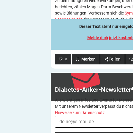
Zu den häufigsten Nebenwirkungen, über 
berichten, zählen Magen-Darm-Beschwerden
sowie Blähungen. Verbessern sich die
Sym
Lebensqualität
der Menschen deutlich, wär
Dieser Text steht nur einge
Melde dich jetzt kosten
Teilen
0
Diabetes-Anker-Newsletter
Alle wichtigen Infos und Events für Mensch
Mit unserem Newsletter verpasst du nicht
Hinweise zum Datenschutz