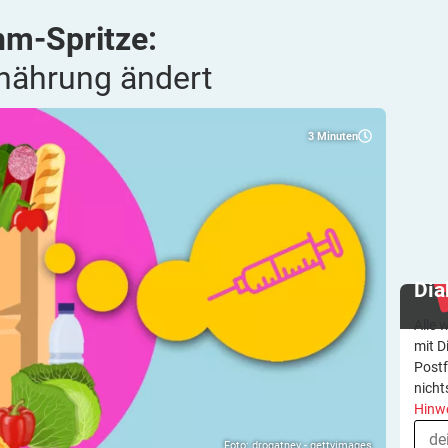
hm-Spritze:
rnährung
ändert
3
Minuten
Dia
Alle 
mit D
Postf
nicht
Hinw
Foto: drogatnev - gettyimages