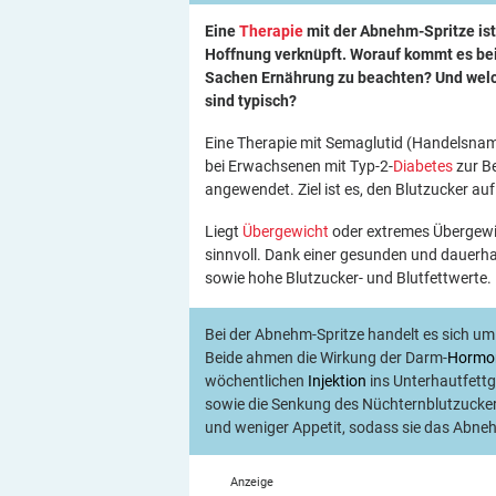
Eine
Therapie
mit der Abnehm-Spritze ist
Hoffnung verknüpft. Worauf kommt es bei
Sachen Ernährung zu beachten? Und wel
sind typisch?
Eine Therapie mit Semaglutid (Handelsnam
bei Erwachsenen mit Typ-2-
Diabetes
zur B
angewendet. Ziel ist es, den Blutzucker a
Liegt
Übergewicht
oder extremes Übergewi
sinnvoll. Dank einer gesunden und dauerh
sowie hohe Blutzucker- und Blutfettwerte.
Bei der Abnehm-Spritze handelt es sich um
Beide ahmen die Wirkung der Darm-
Hormo
wöchentlichen
Injektion
ins Unterhautfettg
sowie die Senkung des Nüchternblutzucker
und weniger Appetit, sodass sie das Abne