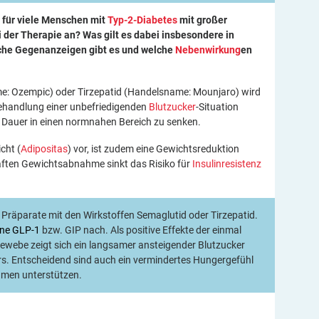
 für viele Menschen mit
Typ-2-Diabetes
mit großer
 der Therapie an? Was gilt es dabei insbesondere in
che Gegenanzeigen gibt es und welche
Nebenwirkung
en
e: Ozempic) oder Tirzepatid (Handelsname: Mounjaro) wird
ehandlung einer unbefriedigenden
Blutzucker
-Situation
uf Dauer in einen normnahen Bereich zu senken.
cht (
Adipositas
) vor, ist zudem eine Gewichtsreduktion
aften Gewichtsabnahme sinkt das Risiko für
Insulinresistenz
 Präparate mit den Wirkstoffen Semaglutid oder Tirzepatid.
ne
GLP-1
bzw. GIP nach. Als positive Effekte der einmal
ewebe zeigt sich ein langsamer ansteigender Blutzucker
s. Entscheidend sind auch ein vermindertes Hungergefühl
hmen unterstützen.