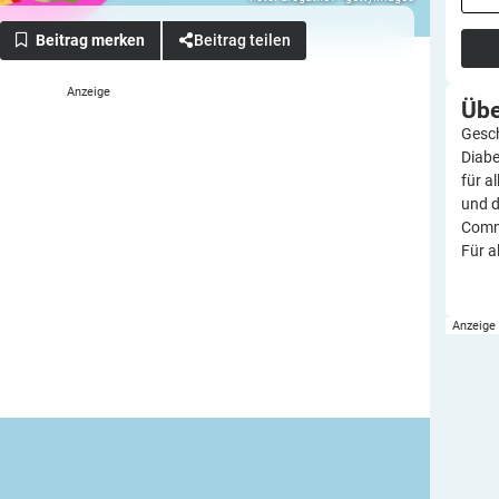
Beitrag teilen
Üb
Gesch
Diabe
für a
und d
Commu
Für a