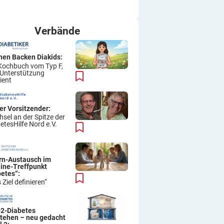
ich immer wieder so machen.
Viel Erfolg
Thomas
Verbände
hen Backen Diakids:
Kochbuch vom Typ F,
 Unterstützung
ient
er Vorsitzender:
sel an der Spitze der
etesHilfe Nord e.V.
ern-Austausch im
line-Treffpunkt
betes“:
 Ziel definieren“
-2-Diabetes
stehen – neu gedacht