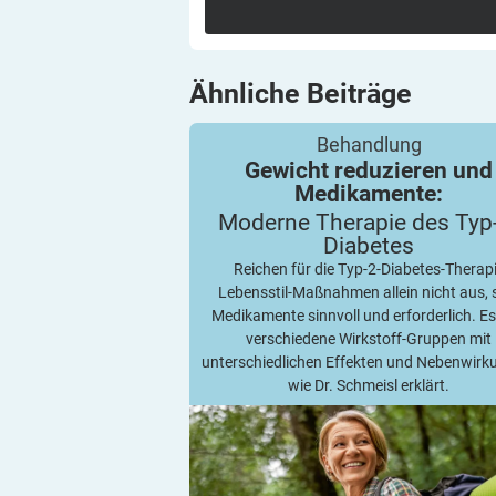
Ähnliche
Beiträge
Gewicht reduzieren und Medikament
Moderne Therapie des Typ-2-Diabet
Behandlung
Gewicht reduzieren und
Medikamente:
Moderne Therapie des
Typ
Diabetes
Reichen für die Typ-2-Diabetes-Therap
Lebensstil-Maßnahmen allein nicht aus, 
Medikamente sinnvoll und erforderlich. Es
verschiedene Wirkstoff-Gruppen mit
unterschiedlichen Effekten und Nebenwirk
wie Dr. Schmeisl erklärt.