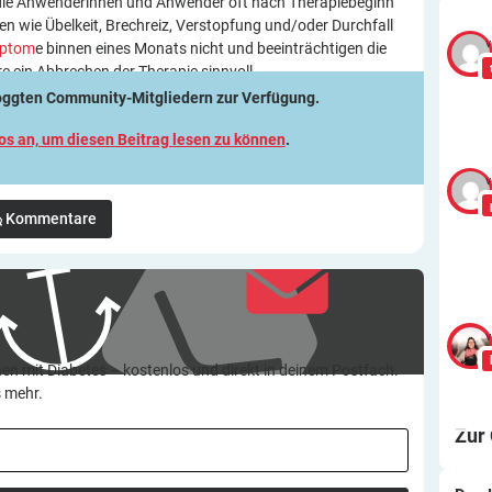
die Anwenderinnen und Anwender oft nach Therapiebeginn
 wie Übelkeit, Brechreiz, Verstopfung und/oder Durchfall
v
ptom
e binnen eines Monats nicht und beeinträchtigen die
e ein Abbrechen der Therapie sinnvoll.
loggten Community-Mitgliedern zur Verfügung.
los an, um diesen Beitrag lesen zu können
.
v
Kommentare
v
en mit Diabetes – kostenlos und direkt in deinem Postfach.
s mehr.
Zur
Wa