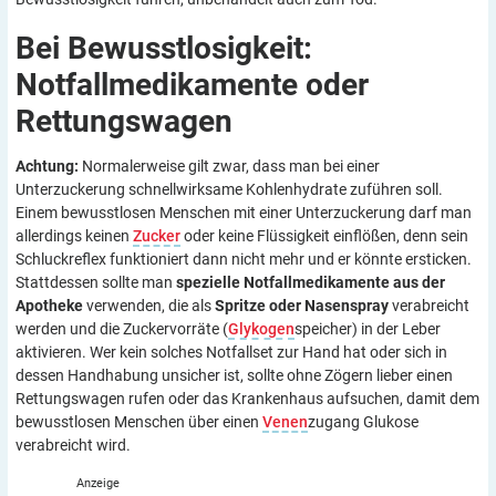
Bei Bewusstlosigkeit:
Notfallmedikamente oder
Rettungswagen
Achtung:
Normalerweise gilt zwar, dass man bei einer
Unterzuckerung schnellwirksame Kohlenhydrate zuführen soll.
Einem bewusstlosen Menschen mit einer Unterzuckerung darf man
allerdings keinen
Zucker
oder keine Flüssigkeit einflößen, denn sein
Schluckreflex funktioniert dann nicht mehr und er könnte ersticken.
Stattdessen sollte man
spezielle Notfallmedikamente aus der
Apotheke
verwenden, die als
Spritze oder Nasenspray
verabreicht
werden und die Zuckervorräte (
Glykogen
speicher) in der Leber
aktivieren. Wer kein solches Notfallset zur Hand hat oder sich in
dessen Handhabung unsicher ist, sollte ohne Zögern lieber einen
Rettungswagen rufen oder das Krankenhaus aufsuchen, damit dem
bewusstlosen Menschen über einen
Venen
zugang Glukose
verabreicht wird.