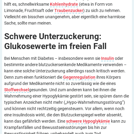
hilft es, schnellwirksame
Kohlenhydrate
(etwa in Form von
Limonade, Fruchtsaft oder
Traubenzucker
) zu sich zu nehmen.
Vielleicht ein bisschen unangenehm, aber eigentlich eine harmlose
Sache, sollte man meinen.
Schwere Unterzuckerung:
Glukosewerte im freien
Fall
Bei Menschen mit Diabetes – insbesondere wenn sie
Insulin
oder
bestimmte andere blutzuckersenkende Medikamente verwenden –
kann eine solche Unterzuckerung allerdings rasch kritisch werden.
Denn zum einen funktioniert die
Gegenregulation
ihres Körpers
aufgrund der Medikamente nicht so zuverlässig wie die eines
Stoffwechsel
gesunden. Und zum anderen kann bei ihnen die
Wahrnehmung einer Hypoglykämie gestört sein, sie spüren dann die
typischen Anzeichen nicht mehr („Hypo-Wahrnehmungsstörung“)
und können nicht rechtzeitig gegensteuern. Vor allem, wenn noch
eine Insulindosis wirkt, die den Blutzuckerspiegel weiter absenkt,
kann das gefährlich werden. Eine
schwere Hypoglykämie
kann zu
Krampfanfällen und Bewusstseinsstörungen bis hin zur
Bewusstlosigkeit führen, unbehandelt auch zum Tod.