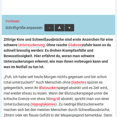
Vorlesen
Schriftgröße anpassen:
A
A
A
Zittrige Knie und Schweißausbrüche sind erste Anzeichen für eine
schwere
Unterzuckerung
. Ohne rasche
Glukose
zufuhr kann es da
schnell brenzlig werden: Es drohen Krampfanfälle und
Bewusstlosigkeit. Hier erfährst du, woran man
schwere
Unterzuckerung
en erkennt, wie man ihnen vorbeugen kann
und
was im Notfall zu tun ist.
„Puh, ich habe seit heute Morgen nichts gegessen und bin schon
total unterzuckert!“ Auch Menschen ohne
Diabetes
spüren es
gelegentlich, wenn ihr
Blutzucker
spiegel absinkt und es Zeit wird,
mal wieder etwas zu essen. Wenn der Blutzuckerspiegel unter die
kritische Grenze von etwa 50
mg/dl
absinkt, spricht man von einer
Unterzuckerung (
Hypoglykämie
). Zu niedrige Blutzuckerwerte
machen sich bei den meisten Menschen durch Schweißausbrüche,
Zittern oder ein flaues Gefühl in der Magengegend bemerkbar. Dann