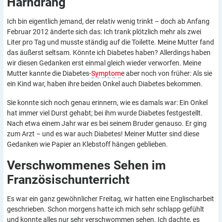
Harndrang
Ich bin eigentlich jemand, der relativ wenig trinkt – doch ab Anfang
Februar 2012 änderte sich das: Ich trank plötzlich mehr als zwei
Liter pro Tag und musste ständig auf die Toilette. Meine Mutter fand
das äußerst seltsam. Könnte ich Diabetes haben? Allerdings haben
wir diesen Gedanken erst einmal gleich wieder verworfen. Meine
Mutter kannte die Diabetes-
Symptom
e aber noch von früher: Als sie
ein Kind war, haben ihre beiden Onkel auch Diabetes bekommen.
Sie konnte sich noch genau erinnern, wie es damals war: Ein Onkel
hat immer viel Durst gehabt; bei ihm wurde Diabetes festgestellt.
Nach etwa einem Jahr war es bei seinem Bruder genauso. Er ging
zum Arzt – und es war auch Diabetes! Meiner Mutter sind diese
Gedanken wie Papier an Klebstoff hängen geblieben.
Verschwommenes Sehen im
Französischunterricht
Es war ein ganz gewöhnlicher Freitag, wir hatten eine Englischarbeit
geschrieben. Schon morgens hatte ich mich sehr schlapp gefühlt
und konnte alles nur sehr verschwommen sehen. Ich dachte, es