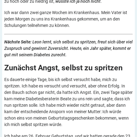
zu hoch oder zu niedrig ist,
wusste ich ja noch nicht
.
Ich war dann zwei ganze Wochen im Krankenhaus. Mein Vater ist
jeden Morgen zu uns ins Krankenhaus gekommen, um an den
Schulungen teilnehmen zu können.
Nächste Seite:
Leon lernt, sich selbst zu spritzen, freut sich über viel
Zuspruch und gewinnt Zuversicht. Heute, ein Jahr später, kommt er
gut mit seinem Diabetes zurecht.
Zunächst Angst, selbst zu
spritzen
Es dauerte einige Tage, bis ich selbst versucht habe, mich zu
spritzen. Ich habe es versucht und versucht, aber ohne Erfolg. In
den Bauch schon gar nicht, da hatte ich Angst. Ein, zwei Tage später
kam meine Diabetesberaterin Beate zu uns rein und sagte, dass ich
nun spritzen solle. Ich habe mich wieder nicht getraut, aber dann
kam der entscheidende Ansporn von meiner Mutter: Ich würde
schon eins von meinen Geburtstagsgeschenken bekommen, wenn
ich mich selbst spritzen würde.
Ich habe am 26. Februar Geburtstag, und wir hatten gerade den 23.