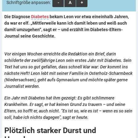
Schriftgröße anpassen:
A
A
A
Die Diagnose
Diabetes
bekam Leon vor etwa eineinhalb Jahren,
da war er elf. „Mittlerweile kann ich damit leben und weiß auch
damit umzugehen“, sagt er – und erzählt im Diabetes-Eltern-
Journal seine Geschichte.
Vor einigen Wochen erreichte die Redaktion ein Brief, darin
schilderte der zwölfjährige Leon sein erstes Jahr mit Diabetes. Sein
Text hat uns so gut gefallen, dass schnell klar war: Der kommt ins
nächste Heft! Leon lebt mit seiner Familie in Osterholz-Scharmbeck
(Niedersachsen), geht aufs Gymnasium und möchte später gerne
Journalist werden.
Ein Jahr mit Diabetes hat ihm gezeigt: Es gibt schlimmere
Krankheiten. Er sagt, er hat keinen Grund zu trauern – und seine
Eltern, so hofft er, auch nicht. “Es ist so, wie es ist – wenn es so sein
soll, habe ich nichts dagegen”, sagt er heute.
Plötzlich starker Durst und