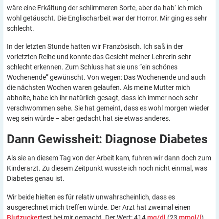
wäre eine Erkältung der schlimmeren Sorte, aber da hab‘ ich mich
wohl getäuscht. Die Englischarbeit war der Horror. Mir ging es sehr
schlecht.
In der letzten Stunde hatten wir Französisch. Ich saß in der
vorletzten Reihe und konnte das Gesicht meiner Lehrerin sehr
schlecht erkennen. Zum Schluss hat sie uns “ein schönes
Wochenende” gewünscht. Von wegen: Das Wochenende und auch
die nächsten Wochen waren gelaufen. Als meine Mutter mich
abholte, habe ich ihr natürlich gesagt, dass ich immer noch sehr
verschwommen sehe. Sie hat gemeint, dass es wohl morgen wieder
weg sein würde – aber gedacht hat sie etwas anderes.
Dann Gewissheit: Diagnose
Diabetes
Als sie an diesem Tag von der Arbeit kam, fuhren wir dann doch zum
Kinderarzt. Zu diesem Zeitpunkt wusste ich noch nicht einmal, was
Diabetes genau ist.
Wir beide hielten es für relativ unwahrscheinlich, dass es
ausgerechnet mich treffen würde. Der Arzt hat zweimal einen
Blutzucker
test bei mir gemacht. Der Wert: 414
mg/dl
(23
mmol/l
).