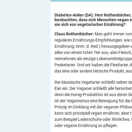
Diabetes-Anker (DA): Herr Rothenbücher,
beobachten, dass sich Menschen vegan e
sie sich von vegetarischer
Ernährung?
Claus Rothenbücher:
Man geht immer von e
regulären Ernährungs-Empfehlungen, wie si
Ernährung; Anm. d. Red.) herausgegeben we
alles von einem toten Tier aus, also Fleisch
reinnehmen als einzige Lebensmittelgruppe,
Pesketarier. Und wir haben die Flexitarier,
das eine oder andere tierische Produkt, au
Der klassische Vegetarier schließt neben 
Eier ein. Der Veganer schließt alle tierisch
denn die Honig-Produktion ist aus deren S
ist der Veganismus eine Bewegung für die 
Prinzip im Einklang mit der veganen Philo
kann sich prinzipiell vegan ernähren, aber 
zum Beispiel Lederschuhe oder Ähnliches. 
oder vegane Ernährung zu pflegen.