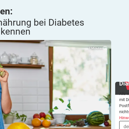
en:
rnährung bei Diabetes
n
kennen
7
Minuten
Dia
Alle 
mit D
Postf
nicht
Hinw