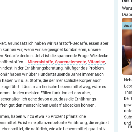
Das 
Waru
Diab
Anze
eit. Grundsätzlich haben wir Nährstoff-Bedarfe, essen aber
n können wir, wenn wir sie geeignet kombinieren, unsere
n-Bedarfe decken. Jetzt ist die spannende Frage: Wie decke
ronährstoffen –
Mineralstoffe
,
Spurenelemente
,
Vitamine
,
mindest in der Ernährungsberatung, häufiger das Problem,
tionär haben wir über Hunderttausende Jahre immer auch
Neb
n haben wir u. a. Stoffe, die der menschliche Körper auch
Leb
n zugeführt. Lässt man tierische Lebensmittel weg, wäre es
Ther
kommt. In den meisten Fällen funktioniert das aber,
bei 
senenalter. Ich gehe davon aus, dass die Ernährungs-
gewi
ften gut den menschlichen Bedarf abdecken können.
unte
men, haben wir zu etwa 75 Prozent pflanzliche
Subs
nsmittel. Es ist eine pflanzenbetonte Ernährung, die ergänzt
und 
m
bensmittel, die natürlich, wie alle Lebensmittel, qualitativ