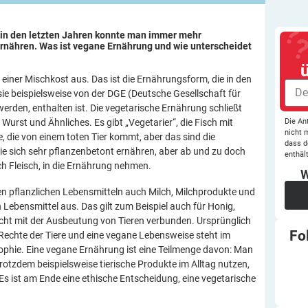
 in den letzten Jahren konnte man immer mehr
rnähren. Was ist vegane Ernährung und wie unterscheidet
iner Mischkost aus. Das ist die Ernährungsform, die in den
e beispielsweise von der DGE (Deutsche Gesellschaft für
rden, enthalten ist. Die vegetarische Ernährung schließt
Die An
, Wurst und Ähnliches. Es gibt „Vegetarier“, die Fisch mit
nicht 
 die von einem toten Tier kommt, aber das sind die
dass d
 die sich sehr pflanzenbetont ernähren, aber ab und zu doch
enthält
ch Fleisch, in die Ernährung nehmen.
W
den pflanzlichen Lebensmitteln auch Milch, Milchprodukte und
en Lebensmittel aus. Das gilt zum Beispiel auch für Honig,
icht mit der Ausbeutung von Tieren verbunden. Ursprünglich
Fo
Rechte der Tiere und eine vegane Lebensweise steht im
sophie. Eine vegane Ernährung ist eine Teilmenge davon: Man
trotzdem beispielsweise tierische Produkte im Alltag nutzen,
Es ist am Ende eine ethische Entscheidung, eine vegetarische