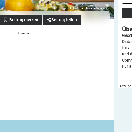
Foto: gpointstudio – stock.adobe.com
Beitrag teilen
Üb
Gesch
Diabe
für a
und d
Commu
Für a