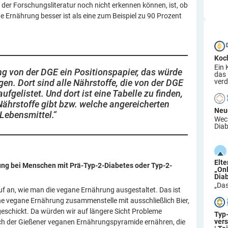
s der Forschungsliteratur noch nicht erkennen können, ist, ob
e Ernährung besser ist als eine zum Beispiel zu 90 Prozent
Koc
Ein 
ng von der DGE ein Positionspapier, das würde
das
verd
en. Dort sind alle Nährstoffe, die von der DGE
ufgelistet. Und dort ist eine Tabelle zu finden,
Nährstoffe gibt bzw. welche angereicherten
Neu
Lebensmittel.
“
Wech
Diab
Elt
ung bei Menschen mit Prä-Typ-2-Diabetes oder Typ-2-
„On
Dia
„Das
 an, wie man die vegane Ernährung ausgestaltet. Das ist
ne vegane Ernährung zusammenstelle mit ausschließlich Bier,
geschickt. Da würden wir auf längere Sicht Probleme
Typ
ver
h der Gießener veganen Ernährungspyramide ernähren, die