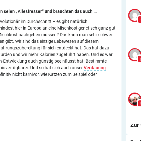
en seien „Allesfresser“ und bräuchten das auch
…
v
volutionär im Durchschnitt – es gibt natürlich
indest hier in Europa an eine Mischkost genetisch ganz gut
er Mischkost nachgehen müssen? Das kann man sehr schwer
en gibt. Wir sind das einzige Lebewesen auf diesem
Nahrungszubereitung für sich entdeckt hat. Das hat dazu
v
 wurden und wir mehr Kalorien zugeführt haben. Und es war
n-Entwicklung auch günstig beeinflusst hat. Bestimmte
ioverfügbarer. Und so hat sich auch unser
Verdauung
finitiv nicht karnivor, wie Katzen zum Beispiel oder
v
Zur
Wa