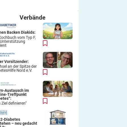
ich immer wieder so machen.
Viel Erfolg
Thomas
Verbände
hen Backen Diakids:
Kochbuch vom Typ F,
 Unterstützung
ient
er Vorsitzender:
sel an der Spitze der
etesHilfe Nord e.V.
ern-Austausch im
line-Treffpunkt
betes“:
 Ziel definieren“
-2-Diabetes
stehen – neu gedacht