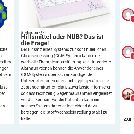
v
5
Minuten
Hilfsmittel oder NUB? Das ist
die
Frage!
Der Einsatz eines Systems zur kontinuierlichen
iche
v
Glukosemessung (CGM-System) kann eine
m
wertvolle Therapieunterstützung sein. Integrierte
reiten
Alarmfunktionen können die Anwender eines
ungen
CGM-Systems über sich ankündigende
etikern
Unterzuckerungen oder auch hyperglykämische
Zustände mitunter relativ zuverlässig informieren,
lust
v
so dass rechtzeitig Gegenmaßnahmen eingeleitet
der
werden können. Für die Patienten kann ein
solches System daher entscheidend dazu
 an …
beitragen, die Stoffwechseleinstellung stabil zu
Zur
halten …