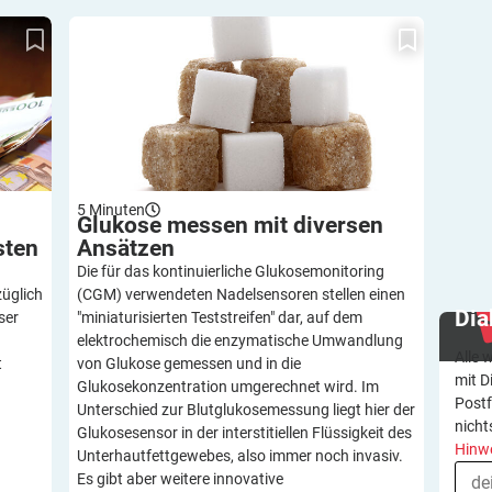
 die
Glukose messen mit diversen Ansätzen
em?
5
Minuten
Glukose messen mit diversen
sten
Ansätzen
Die für das kontinuierliche Glukosemonitoring
züglich
(CGM) verwendeten Nadelsensoren stellen einen
Dia
ser
"miniaturisierten Teststreifen" dar, auf dem
elektrochemisch die enzymatische Umwandlung
Alle 
t
von Glukose gemessen und in die
mit D
Glukosekonzentration umgerechnet wird. Im
Postf
Unterschied zur Blutglukosemessung liegt hier der
nicht
Glukosesensor in der interstitiellen Flüssigkeit des
Hinw
Unterhautfettgewebes, also immer noch invasiv.
Es gibt aber weitere innovative