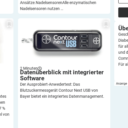
Ansätze.NadelsensorenAlle enzymatischen
Nadelsensoren nutzen …
n
Datenüberblick mit integrierter Software
Üb
Gesch
Diabe
für a
und d
Commu
Für a
2
Minuten
Datenüberblick mit integrierter
Software
Der Ausprobiert-Anwedertest: Das
Blutzuckermessgerät Contour Next USB von
htes
Bayer bietet ein integriertes Datenmanagement.
nen
7 %
hl von