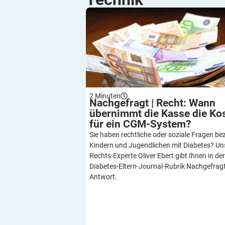
Nachgefragt | Recht: Wann übernimmt
Kasse die Kosten für ein CGM-Syst
2
Minuten
Nachgefragt | Recht: Wann
übernimmt die Kasse die Ko
für ein
CGM-System?
Sie haben rechtliche oder soziale Fragen be
Kindern und Jugendlichen mit Diabetes? Un
Rechts-Experte Oliver Ebert gibt Ihnen in der
Diabetes-Eltern-Journal-Rubrik Nachgefrag
Antwort.