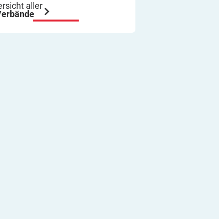
ich immer wieder so machen.
rsicht aller
Verbände
Viel Erfolg
Thomas