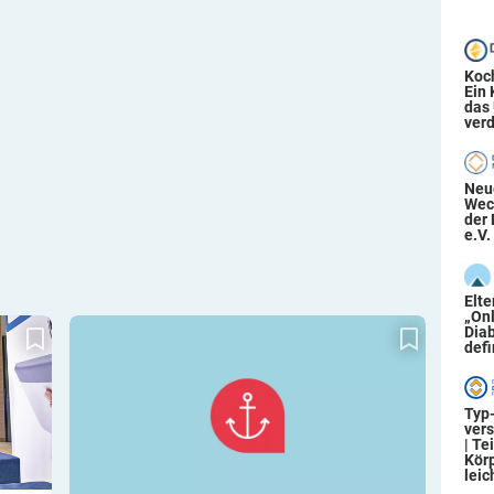
Koc
Ein
das
verd
Neu
Wec
der 
e.V.
Elt
„On
en
Schnell und bequem messen
Diab
defi
Typ
ver
| Te
Körp
leic