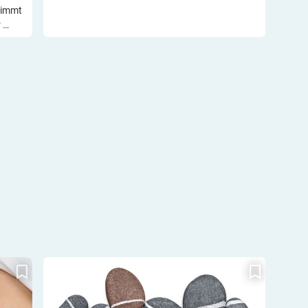
nimmt
r …
Kontinuierlich oder punktuell?