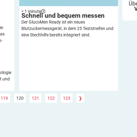
Übe
< 1
minute
Schnell und bequem
messen
Der GlucoMen Ready ist ein neues
ie
Blutzuckermessgerät, in dem 25 Teststreifen und
Was
eine Stechhilfe bereits integriert sind.
s-
ologie
t und
119
120
121
122
123
❯