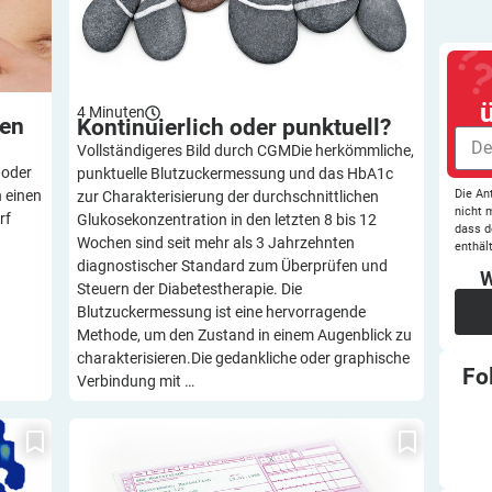
4
Minuten
ten
Kontinuierlich oder
punktuell?
Vollständigeres Bild durch CGMDie herkömmliche,
 oder
punktuelle Blutzuckermessung und das HbA1c
Die An
n einen
zur Charakterisierung der durchschnittlichen
nicht 
rf
Glukosekonzentration in den letzten 8 bis 12
dass d
Wochen sind seit mehr als 3 Jahrzehnten
enthält
diagnostischer Standard zum Überprüfen und
W
Steuern der Diabetestherapie. Die
Blutzuckermessung ist eine hervorragende
Methode, um den Zustand in einem Augenblick zu
charakterisieren.Die gedankliche oder graphische
Fo
Verbindung mit …
e
Hilfsmittel oder NUB? Das ist die Frage!