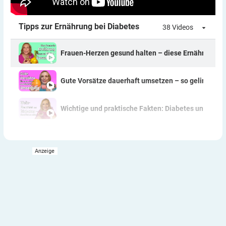
Tipps zur Ernährung bei Diabetes
38 Videos
Frauen-Herzen gesund halten – diese Ernährungswe
Gute Vorsätze dauerhaft umsetzen – so gelingt's!
Wichtige und praktische Fakten: Diabetes und Wei
Praktische und hilfreiche Tipps: Welche süßen Zut
Pikante Snacks – Tipps für Menschen mit Diabetes
Warum Hülsenfrüchte (gerade bei Diabetes) auf jed
Zucker in Feinkostsaucen – darauf ist zu achten!