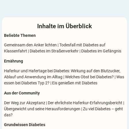
Zucker in Fertig-Lebensmitteln: Ist Krautsalat au
Inhalte im
Überblick
Ob mit oder ohne Diabetes: So gelingt es, sich au
Beliebte Themen
Wassereis selbst zubereiten – so einfach geht's!
Gemeinsam den Anker lichten
|
Todesfall mit Diabetes auf
Klassenfahrt
|
Diabetes im Straßenverkehr
|
Diabetes im Gefängnis
Wasser geschmacklich aufpeppen
Ernährung
Haferkur und Hafertage bei Diabetes: Wirkung auf den Blutzucker,
Essen im Urlaub: Wie lässt sich das Gewicht im Grif
Ablauf und Anwendung im Alltag
|
Welches Obst bei Diabetes?
|
Was
essen bei Diabetes Typ 2?
|
Eis genießen mit Diabetes
Tipps für bewusstes Naschen und Snacken im Allta
Aus der Community
Der Weg zur Akzeptanz
|
Der ehrlichste Haferkur-Erfahrungsbericht
|
Essen für gesunde Gelenke – darauf musst Du acht
Übergewicht und seine Herausforderungen
|
Zu viel Diabetes – geht
das?
Mit Genuss bewusst und achtsam essen – mit und 
Grundwissen Diabetes