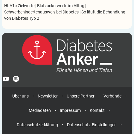
HbA1c Zielwerte
|
Blutzuckerwerte im Alltag
|
Welches Obst ist für Menschen mit Diabetes am be
Schwerbehindertenausweis bei Diabetes
|
So läuft die Behandlung
von Diabetes Typ 2
Herausforderung Homeoffice: Wie Sie weniger sna
Adventszeit mit Diabetes – Tipps für Plätzchenbac
Hafertage: Darum tun sie bei Typ 2 Diabetes so gut
Fruchtzucker: keine gute Alternative bei Diabetes!
Ernährung bei Diabetes: Saisonales Gemüse und Obs
Über uns
Newsletter
Unsere Partner
Verbände
Lebensmittel-Ampel: Wie nützlich ist der Nutri-Sco
Mediadaten
Impressum
Kontakt
Eis geht immer – auch bei Diabetes
Datenschutzerklärung
Datenschutz-Einstellungen