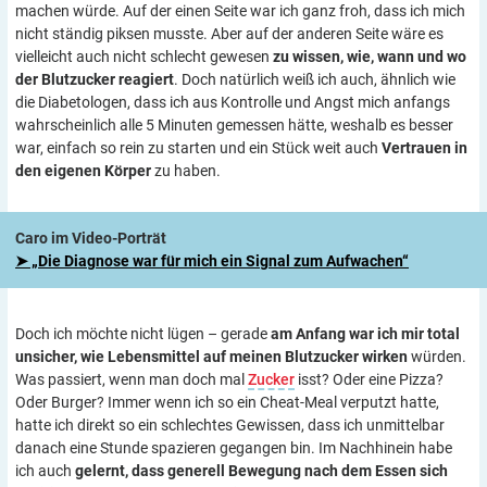
machen würde. Auf der einen Seite war ich ganz froh, dass ich mich
nicht ständig piksen musste. Aber auf der anderen Seite wäre es
vielleicht auch nicht schlecht gewesen
zu wissen, wie, wann und wo
der Blutzucker reagiert
. Doch natürlich weiß ich auch, ähnlich wie
die Diabetologen, dass ich aus Kontrolle und Angst mich anfangs
wahrscheinlich alle 5 Minuten gemessen hätte, weshalb es besser
war, einfach so rein zu starten und ein Stück weit auch
Vertrauen in
den eigenen Körper
zu haben.
Caro im Video-Porträt
➤ „Die Diagnose war für mich ein Signal zum Aufwachen“
Doch ich möchte nicht lügen – gerade
am Anfang war ich mir total
unsicher, wie Lebensmittel auf meinen Blutzucker wirken
würden.
Was passiert, wenn man doch mal
Zucker
isst? Oder eine Pizza?
Oder Burger? Immer wenn ich so ein Cheat-Meal verputzt hatte,
hatte ich direkt so ein schlechtes Gewissen, dass ich unmittelbar
danach eine Stunde spazieren gegangen bin. Im Nachhinein habe
ich auch
gelernt, dass generell Bewegung nach dem Essen sich