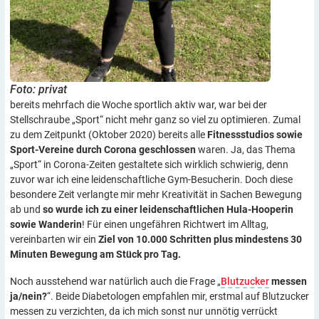
Foto: privat
bereits mehrfach die Woche sportlich aktiv war, war bei der
Stellschraube „Sport“ nicht mehr ganz so viel zu optimieren. Zumal
zu dem Zeitpunkt (Oktober 2020) bereits alle
Fitnessstudios sowie
Sport-Vereine durch Corona geschlossen
waren. Ja, das Thema
„Sport“ in Corona-Zeiten gestaltete sich wirklich schwierig, denn
zuvor war ich eine leidenschaftliche Gym-Besucherin. Doch diese
besondere Zeit verlangte mir mehr Kreativität in Sachen Bewegung
ab und
so wurde ich zu einer leidenschaftlichen Hula-Hooperin
sowie Wanderin
! Für einen ungefähren Richtwert im Alltag,
vereinbarten wir ein
Ziel von 10.000 Schritten plus mindestens 30
Minuten Bewegung am Stück pro Tag.
Noch ausstehend war natürlich auch die Frage „
Blutzucker
messen
ja/nein?
“. Beide Diabetologen empfahlen mir, erstmal auf Blutzucker
messen zu verzichten, da ich mich sonst nur unnötig verrückt