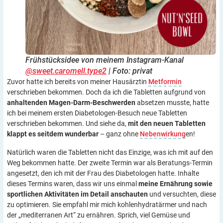
Frühstücksidee von meinem Instagram-Kanal
@sweet.caromell.type2
| Foto: privat
Zuvor hatte ich bereits von meiner Hausärztin
Metformin
verschrieben bekommen. Doch da ich die Tabletten aufgrund von
anhaltenden Magen-Darm-Beschwerden
absetzen musste, hatte
ich bei meinem ersten Diabetologen-Besuch neue Tabletten
verschrieben bekommen. Und siehe da,
mit den neuen Tabletten
klappt es seitdem wunderbar
– ganz ohne
Nebenwirkung
en!
Natürlich waren die Tabletten nicht das Einzige, was ich mit auf den
Weg bekommen hatte. Der zweite Termin war als Beratungs-Termin
angesetzt, den ich mit der Frau des Diabetologen hatte. Inhalte
dieses Termins waren, dass wir uns einmal
meine Ernährung sowie
sportlichen Aktivitäten im Detail anschauten
und versuchten, diese
zu optimieren. Sie empfahl mir mich kohlenhydratärmer und nach
der „mediterranen Art“ zu ernähren. Sprich, viel Gemüse und