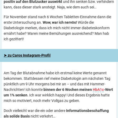
positiv auf den Blutzucker auswirkt
und ihn senken bzw. verhindern
kann, dass dieser stark ansteigt. Naja, wie dem auch sei…
Für November stand nach 6 Wochen Tabletten-Einnahme dann die
erste Untersuchung an.
Wow, war ich nervös!
Würde die
Diabetologin merken, dass ich mich nicht immer diabeteskonform
ernährt habe? Waren meine Bemühungen ausreichend? Man hab
ich gezittert!
➤ zu Caros Instagram-Profil
Am Tag der Blutabnahme habe ich erstmal keine Werte genannt
bekommen. Stattdessen rief meine Diabetologin am nächsten Tag
pünktlich um 9 Uhr morgens bei mir an – und das mit Hammer-
Nachrichten! Ich konnte
binnen der 6 Wochen meinen
HbA1c
-Wert
um 1% senken
. Ich war wirklich happy! Und dieses Ergebnis hatte
mich so motiviert, noch mehr Vollgas zu geben.
Doch vielleicht war die ein oder andere
Informationsbeschaffung
als solide Basis
nicht verkehrt…