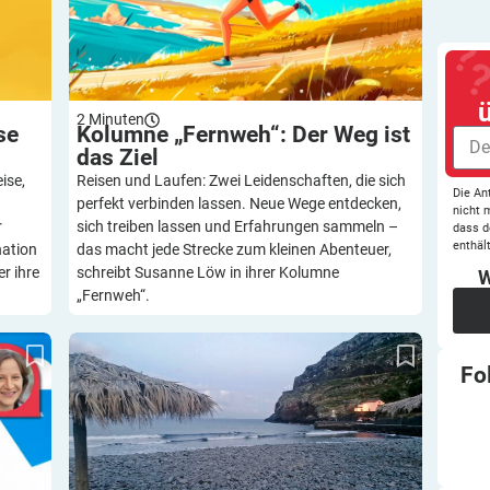
2
Minuten
se
Kolumne „Fernweh“: Der Weg ist
das
Ziel
ise,
Reisen und Laufen: Zwei Leidenschaften, die sich
Die An
perfekt verbinden lassen. Neue Wege entdecken,
nicht 
r
sich treiben lassen und Erfahrungen sammeln –
dass d
enthält
nation
das macht jede Strecke zum kleinen Abenteuer,
r ihre
schreibt Susanne Löw in ihrer Kolumne
W
„Fernweh“.
austür
Surf-Urlaub – „Salty and Sweet“
Fo