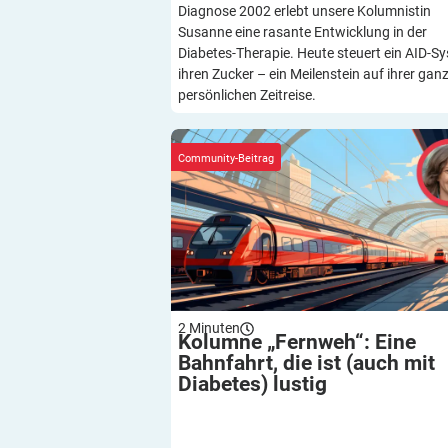
Diagnose 2002 erlebt unsere Kolumnistin
Susanne eine rasante Entwicklung in der
Diabetes-Therapie. Heute steuert ein AID-S
ihren Zucker – ein Meilenstein auf ihrer gan
persönlichen Zeitreise.
Kolumne „Fernweh“: Eine Bahnfahrt, die
(auch mit Diabetes) lustig
Community-Beitrag
2
Minuten
Kolumne „Fernweh“: Eine
Bahnfahrt, die ist (auch mit
Diabetes)
lustig