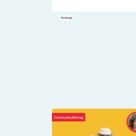
Kolumne „Fernweh“: Ich hasse Packe
Community-Beitrag