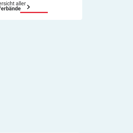
ich immer wieder so machen.
rsicht aller
Verbände
Viel Erfolg
Thomas