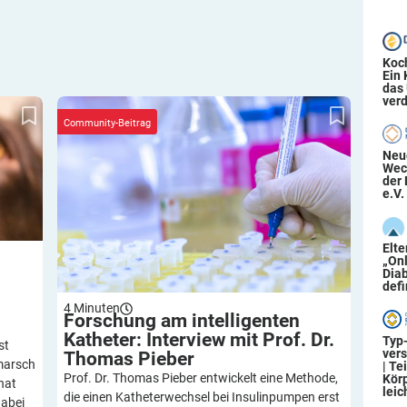
Koc
Ein
das
verd
rische
Forschung am intelligenten Katheter: Interview
mit Prof. Dr. Thomas Pieber
Community-Beitrag
Neu
Wec
der 
e.V.
Elt
„On
Diab
defi
4
Minuten
Forschung am intelligenten
Katheter: Interview mit Prof. Dr.
Typ
st
ver
Thomas
Pieber
bmarsch
| Te
Prof. Dr. Thomas Pieber entwickelt eine Methode,
Körp
hat
leic
die einen Katheterwechsel bei Insulinpumpen erst
dabei