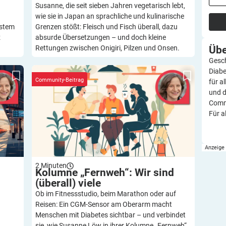
Susanne, die seit sieben Jahren vegetarisch lebt,
wie sie in Japan an sprachliche und kulinarische
ystem
Grenzen stößt: Fleisch und Fisch überall, dazu
z
absurde Übersetzungen – und doch kleine
Üb
Rettungen zwischen Onigiri, Pilzen und Onsen.
Gesch
 ist
Kolumne „Fernweh“: Wir sind (überall) viele
Diabe
Community-Beitrag
für a
und d
Commu
Für a
2
Minuten
Kolumne „Fernweh“: Wir sind
(überall)
viele
Ob im Fitnessstudio, beim Marathon oder auf
Reisen: Ein CGM-Sensor am Oberarm macht
Menschen mit Diabetes sichtbar – und verbindet
sie, wie Susanne Löw in ihrer Kolumne „Fernweh“