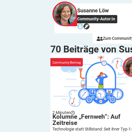
Susanne
Löw
Community-Autor:in
Zum Community
70 Beiträge von S
Kolumne „Fernweh“: Auf Zeitreise
Community-Beitrag
2
Minuten
Kolumne „Fernweh“: Auf
Zeitreise
Technologie statt Stillstand: Seit ihrer Typ-1-