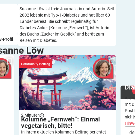
Susanne Löw ist freie Journalistin und Autorin. Seit
2002 lebt sie mit Typ‑1‑Diabetes und hat über 60
Länder bereist. Sie schreibt regelmäßig für
Diabetes-Anker (Kolumne „Fernweh“), ist Autorin
des Buchs „Zucker im Gepäck“ und berät zum
-Profil
Reisen mit Diabetes.
usanne
Löw
Kolumne „Fernweh“: Einmal vegetarisch, bitte!
Community-Beitrag
Dia
Alle 
mit D
Postf
2
Minuten
nicht
Kolumne „Fernweh“: Einmal
Hinw
vegetarisch,
bitte!
In ihrem aktuellen Kolumnen-Beitrag berichtet