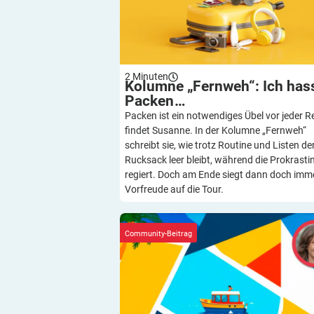
2
Minuten
Kolumne „Fernweh“: Ich has
Packen
…
Packen ist ein notwendiges Übel vor jeder Re
findet Susanne. In der Kolumne „Fernweh“
schreibt sie, wie trotz Routine und Listen de
Rucksack leer bleibt, während die Prokrasti
regiert. Doch am Ende siegt dann doch imme
Vorfreude auf die Tour.
Kolumne „Fernweh“: Die Ferne vor der H
Community-Beitrag