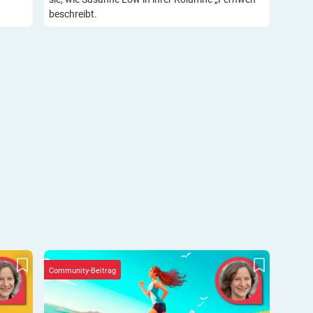
beschreibt.
n …
Kolumne „Fernweh“: Der Weg ist das Ziel
Community-Beitrag