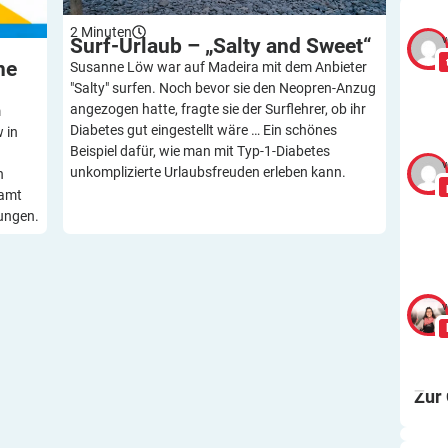
2
Minuten
v
Surf-Urlaub – „Salty and
Sweet“
ne
Susanne Löw war auf Madeira mit dem Anbieter
"Salty" surfen. Noch bevor sie den Neopren-Anzug
angezogen hatte, fragte sie der Surflehrer, ob ihr
m
Diabetes gut eingestellt wäre … Ein schönes
 in
Beispiel dafür, wie man mit Typ-1-Diabetes
v
unkomplizierte Urlaubsfreuden erleben kann.
n
samt
ungen.
v
Zur