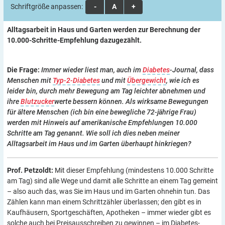
Schriftgröße anpassen:
A
A
A
Alltagsarbeit in Haus und Garten werden zur Berechnung der
10.000-Schritte-Empfehlung dazugezählt.
Die Frage:
Immer wieder liest man, auch im
Diabetes
-Journal, dass
Menschen mit
Typ-2-Diabetes
und mit
Übergewicht
, wie ich es
leider bin, durch mehr Bewegung am Tag leichter abnehmen und
ihre
Blutzucker
werte bessern können. Als wirksame Bewegungen
für ältere Menschen (ich bin eine bewegliche 72-jährige Frau)
werden mit Hinweis auf amerikanische Empfehlungen 10.000
Schritte am Tag genannt. Wie soll ich dies neben meiner
Alltagsarbeit im Haus und im Garten überhaupt hinkriegen?
Prof. Petzoldt:
Mit dieser Empfehlung (mindestens 10.000 Schritte
am Tag) sind alle Wege und damit alle Schritte an einem Tag gemeint
– also auch das, was Sie im Haus und im Garten ohnehin tun. Das
Zählen kann man einem Schrittzähler überlassen; den gibt es in
Kaufhäusern, Sportgeschäften, Apotheken – immer wieder gibt es
solche auch bei Preisausschreiben zu gewinnen – im Diabetes-