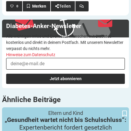
Teilen
0
Diabetes-Anker-Newsletter
Alle wichtigen Infos und Events für Menschen mit Diabetes –
kostenlos und direkt in deinem Postfach. Mit unserem Newsletter
verpasst du nichts mehr.
Hinweise zum Datenschutz
Jetzt abonnieren
Ähnliche
Beiträge
Expertenbericht fordert gesetzlich verankerte
„Gesundheit wartet nicht bis Schulschluss“:
Eltern und Kind
Schulgesundheitspflege
„Gesundheit wartet nicht bis Schulschluss“:
Expertenbericht fordert gesetzlich