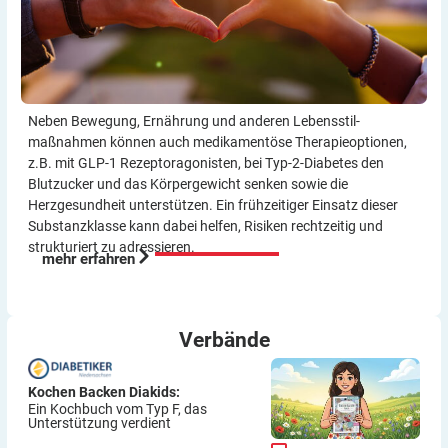
Aber meine Meinung: Der Umstieg von ICT auf Pumpe
war für mich eine sehr gute Entscheidung würde ich
immer wieder so machen.
Viel Erfolg
Thomas
Neben Bewegung, Ernährung und anderen Lebensstil­
maßnahmen können auch medikamentöse Therapie­optionen,
z.B. mit GLP-1 Rezeptor­agonisten, bei Typ-2-Diabetes den
Blutzucker und das Körper­gewicht senken sowie die
Herzgesundheit unterstützen. Ein frühzeitiger Einsatz dieser
Substanzklasse kann dabei helfen, Risiken rechtzeitig und
strukturiert zu adressieren.
mehr erfahren
Verbände
Kochen Backen Diakids:
Ein Kochbuch vom Typ F, das
Unterstützung verdient