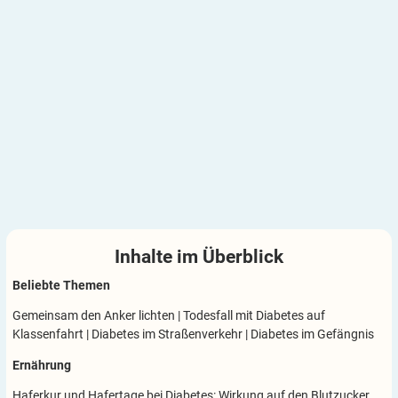
Inhalte im
Überblick
Beliebte Themen
Gemeinsam den Anker lichten
|
Todesfall mit Diabetes auf
Klassenfahrt
|
Diabetes im Straßenverkehr
|
Diabetes im Gefängnis
Ernährung
Haferkur und Hafertage bei Diabetes: Wirkung auf den Blutzucker,