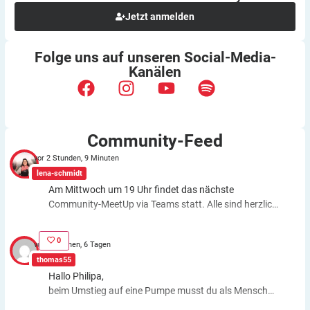
Jetzt anmelden
Folge uns auf unseren
Social-Media-
Kanälen
Community-Feed
vor 2 Stunden, 9 Minuten
lena-schmidt
Am Mittwoch um 19 Uhr findet das nächste
Community-MeetUp via Teams statt. Alle sind herzlich
eingeladen! Alle Infos findet ihr hier:
https://diabetes-
anker.de/veranstaltung/virtuelles-diabetes-anker-
0
vor 3 Wochen, 6 Tagen
community-meetup-im-august-2026/
thomas55
Hallo Philipa,
beim Umstieg auf eine Pumpe musst du als Mensch
fast genauso viele Entscheidungen treffen wie bei der