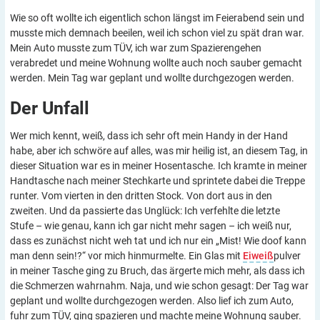
Wie so oft wollte ich eigentlich schon längst im Feierabend sein und
musste mich demnach beeilen, weil ich schon viel zu spät dran war.
Mein Auto musste zum TÜV, ich war zum Spazierengehen
verabredet und meine Wohnung wollte auch noch sauber gemacht
werden. Mein Tag war geplant und wollte durchgezogen werden.
Der
Unfall
Wer mich kennt, weiß, dass ich sehr oft mein Handy in der Hand
habe, aber ich schwöre auf alles, was mir heilig ist, an diesem Tag, in
dieser Situation war es in meiner Hosentasche. Ich kramte in meiner
Handtasche nach meiner Stechkarte und sprintete dabei die Treppe
runter. Vom vierten in den dritten Stock. Von dort aus in den
zweiten. Und da passierte das Unglück: Ich verfehlte die letzte
Stufe – wie genau, kann ich gar nicht mehr sagen – ich weiß nur,
dass es zunächst nicht weh tat und ich nur ein „Mist! Wie doof kann
man denn sein!?“ vor mich hinmurmelte. Ein Glas mit
Eiweiß
pulver
in meiner Tasche ging zu Bruch, das ärgerte mich mehr, als dass ich
die Schmerzen wahrnahm. Naja, und wie schon gesagt: Der Tag war
geplant und wollte durchgezogen werden. Also lief ich zum Auto,
fuhr zum TÜV, ging spazieren und machte meine Wohnung sauber.