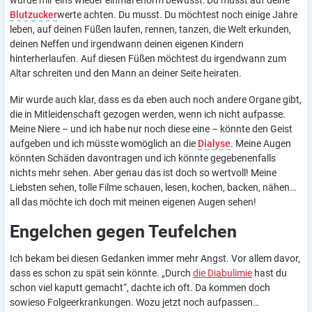
wurde mir eins wieder einmal enorm bewusst: Du musst auf deine
Blutzucker
werte achten. Du musst. Du möchtest noch einige Jahre
leben, auf deinen Füßen laufen, rennen, tanzen, die Welt erkunden,
deinen Neffen und irgendwann deinen eigenen Kindern
hinterherlaufen. Auf diesen Füßen möchtest du irgendwann zum
Altar schreiten und den Mann an deiner Seite heiraten.
Mir wurde auch klar, dass es da eben auch noch andere Organe gibt,
die in Mitleidenschaft gezogen werden, wenn ich nicht aufpasse.
Meine Niere – und ich habe nur noch diese eine – könnte den Geist
aufgeben und ich müsste womöglich an die
Dialyse
. Meine Augen
könnten Schäden davontragen und ich könnte gegebenenfalls
nichts mehr sehen. Aber genau das ist doch so wertvoll! Meine
Liebsten sehen, tolle Filme schauen, lesen, kochen, backen, nähen…
all das möchte ich doch mit meinen eigenen Augen sehen!
Engelchen gegen
Teufelchen
Ich bekam bei diesen Gedanken immer mehr Angst. Vor allem davor,
dass es schon zu spät sein könnte. „Durch
die Diabulimie
hast du
schon viel kaputt gemacht“, dachte ich oft. Da kommen doch
sowieso Folgeerkrankungen. Wozu jetzt noch aufpassen…