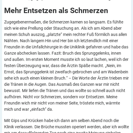
Mehr Entsetzen als
Schmerzen
Zugegebenermaßen, die Schmerzen kamen so langsam. Es fühlte
sich wie eine Prellung oder Stauchung an. Als ich am Abend aber
meinen Schuh auszog, „platzte“ mein rechter Fuß förmlich aus allen
Nähten. Nach langem Hin und Her bin ich letztendlich mit einer
Freundin in die Unfallchirurgie in die Uniklinik gefahren und habe das
Ganze abchecken lassen. Fazit: Bruch des Sprunggelenks, innen
und außen. Im ersten Moment musste ich so laut lachen, weil ich der
festen Überzeugung war, dass die Ärztin Späße macht. „Nein, im
Ernst, das Sprunggelenk ist zweifach gebrochen und am Wadenbein
sehe ich auch einen kleinen Bruch.“ – Die Worte der Ärztin trieben mir
die Tränen in die Augen. Das Ausmaß des Ganzen war mir nicht
bewusst. Mir liefen die Tränen und das wollte so schnell auch nicht
aufhören. Nicht vor Schmerzen, sondern vor Entsetzen. Meine
Freundin wich mir nicht von meiner Seite, tröstete mich, wärmte
mich und war „einfach“ da.
Mit Gips und Krücken habe ich dann am selben Abend noch die
Klinik verlassen. Die Brüche mussten operiert werden, aber ich wollte