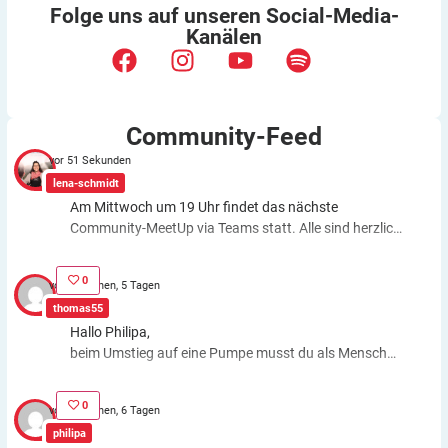
Folge uns auf unseren
Social-Media-
Kanälen
Community-Feed
vor 51 Sekunden
lena-schmidt
Am Mittwoch um 19 Uhr findet das nächste
Community-MeetUp via Teams statt. Alle sind herzlich
eingeladen! Alle Infos findet ihr hier:
https://diabetes-
anker.de/veranstaltung/virtuelles-diabetes-anker-
0
vor 3 Wochen, 5 Tagen
community-meetup-im-august-2026/
thomas55
Hallo Philipa,
beim Umstieg auf eine Pumpe musst du als Mensch
fast genauso viele Entscheidungen treffen wie bei der
ICT. Schätzfehler bleiben also. Du kannst aber die
0
vor 3 Wochen, 6 Tagen
Basalrate individuell einstellen, z.B. In den frühen
philipa
Morgenstunden mehr Insulin zuführen. Auch bei