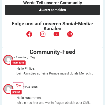
Werde Teil unserer
Community
Jetzt anmelden
Folge uns auf unseren
Social-Media-
Kanälen
Community-Feed
vor 3 Wochen, 1 Tag
thomas55
Hallo Philipa,
beim Umstieg auf eine Pumpe musst du als Mensch
fast genauso viele Entscheidungen treffen wie bei der
ICT. Schätzfehler bleiben also. Du kannst aber die
0
vor 3 Wochen, 2 Tagen
Basalrate individuell einstellen, z.B. In den frühen
philipa
Morgenstunden mehr Insulin zuführen. Auch bei
Hallo zusammen,
körperlichen Anstrengungen kannst du die Basalrate
Ich bin neu hier und wollte fragen ob sich euer GMI
für eine Zeit stoppen, das morgens oder abends