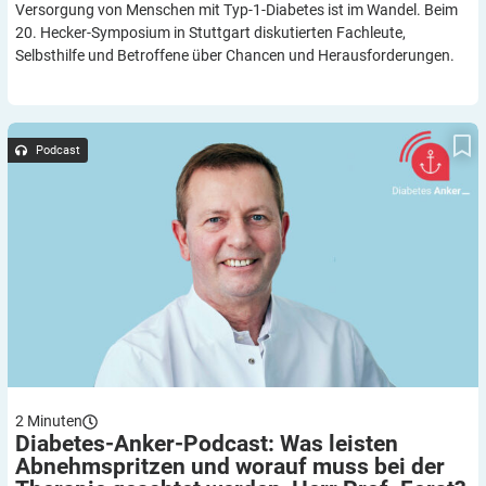
Versorgung von Menschen mit Typ-1-Diabetes ist im Wandel. Beim
20. Hecker-Symposium in Stuttgart diskutierten Fachleute,
Selbsthilfe und Betroffene über Chancen und Herausforderungen.
Diabetes-Anker-Podcast: Was leisten Abnehmspritzen und
worauf muss bei der Therapie geachtet werden, Herr Prof. Forst?
Podcast
2
Minuten
Diabetes-Anker-Podcast: Was leisten
Abnehmspritzen und worauf muss bei der