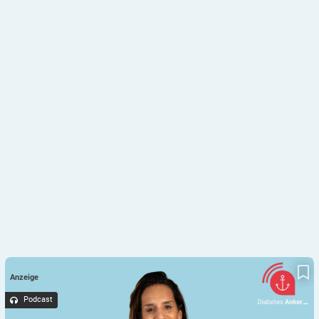
Diabetes-Anker-Podcast | Extra: Wieso man bei Diabetes das
Gürtelrose-Risiko ernst nehmen und vorsorgen sollten –
Anzeige
Erfahrungsbericht von Shirin
Podcast