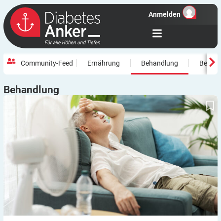
Anmelden
Community-Feed
Ernährung
Behandlung
Beweg
Behandlung
Was Sie wissen müssen: Informationen und Tipps zum Thema
Diabetes und Hitze