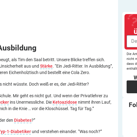
Ausbildung
Die An
nicht 
eugt, als Tim den Saal betritt. Unsere Blicke treffen sich.
dass d
 Unsicherheit aus und
Stärke
. “Ein Jedi-Ritter. In Ausbildung”,
enthält
eren Eichenholztisch und bestellt eine Cola Zero.
W
s nicht wüsste. Doch weiß er es, der Jedi-Ritter?
Schule. Mir geht es nicht gut. Und wenn der Privatlehrer zu
ucker
ins Unermessliche. Die
Ketoazidose
nimmt ihren Lauf,
Fo
ch in die Knie … vor die Kloschüssel. Tag für Tag.”
der den
Diabetes
?”
Typ-1-Diabetiker
und verstehen einander. “Was noch?”