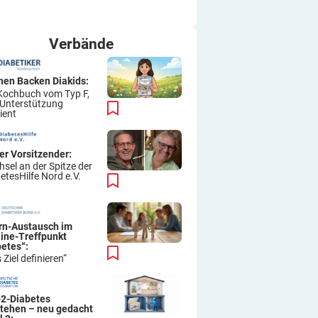
ich immer wieder so machen.
Viel Erfolg
Thomas
Verbände
hen Backen Diakids:
Kochbuch vom Typ F,
 Unterstützung
ient
er Vorsitzender:
sel an der Spitze der
etesHilfe Nord e.V.
ern-Austausch im
line-Treffpunkt
betes“:
 Ziel definieren“
-2-Diabetes
stehen – neu gedacht