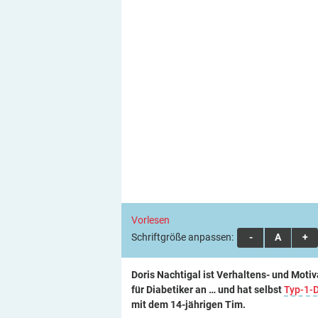
Vorlesen
Schriftgröße anpassen:
A
A
A
Doris Nachtigal ist Verhaltens- und Moti
für Diabetiker an … und hat selbst
Typ-1-
mit dem 14-jährigen Tim.