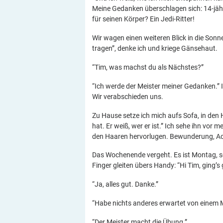
Meine Gedanken überschlagen sich: 14-jäh
für seinen Körper? Ein Jedi-Ritter!
Wir wagen einen weiteren Blick in die Sonne
tragen”, denke ich und kriege Gänsehaut.
“Tim, was machst du als Nächstes?”
“Ich werde der Meister meiner Gedanken.” I
Wir verabschieden uns.
Zu Hause setze ich mich aufs Sofa, in den 
hat. Er weiß, wer er ist.” Ich sehe ihn vor 
den Haaren hervorlugen. Bewunderung, Acht
Das Wochenende vergeht. Es ist Montag, s
Finger gleiten übers Handy: “Hi Tim, ging’s 
“Ja, alles gut. Danke.”
“Habe nichts anderes erwartet von einem M
“Der Meister macht die Übung.”