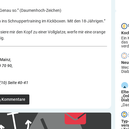
 “Genau so.” (Daumenhoch-Zeichen)
 ins Schnuppertraining im Kickboxen. Mit den 18-Jährigen.”
iere mir den Kopf zu einer Vollglatze, werfe mir eine orange
Koc
Ein 
ig.
das
verd
 Mainz,
Neu
0 70 90,
Wech
Diab
(10) Seite 40-41
Elt
„On
Kommentare
Dia
„Das
Typ
ver