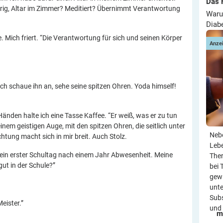
Das 
rig, Altar im Zimmer? Meditiert? Übernimmt Verantwortung
Waru
Diab
. Mich friert. “Die Verantwortung für sich und seinen Körper
Anze
ch schaue ihn an, sehe seine spitzen Ohren. Yoda himself!
Händen halte ich eine Tasse Kaffee. “Er weiß, was er zu tun
meinem geistigen Auge, mit den spitzen Ohren, die seitlich unter
Neb
ung macht sich in mir breit. Auch Stolz.
Leb
ein erster Schultag nach einem Jahr Abwesenheit. Meine
Ther
gut in der Schule?”
bei 
gewi
unte
Subs
eister.”
und 
m