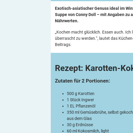
Exotisch-asiatischer Genuss ideal im Wi
Suppe
von Conny Doll – mit Angaben zu 
Nährwerten.
„Kochen macht glücklich. ­Essen auch. Ich 
überrascht zu werden.“, lautet das Küche
Beitrags.
Rezept:
Karotten-Ko
Zutaten für 2 Portionen:
500 g Karotten
1 Stück Ingwer
1 EL Pflanzenöl
350 ml Gemüsebrühe, selbst gekoch
aus dem Glas
30 g Erdnüsse
60 ml Kokosmilch, light