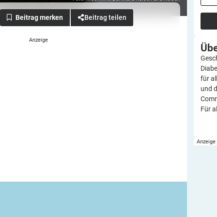
Beitrag teilen
Üb
Gesch
Diabe
für a
und d
Commu
Für a