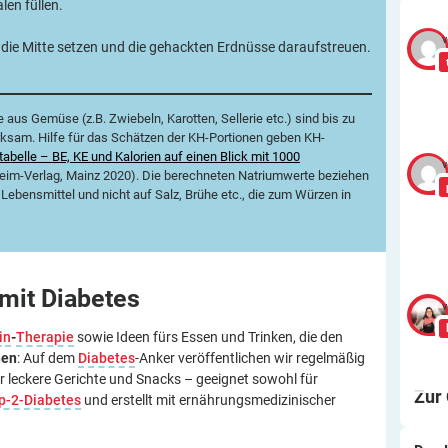
en füllen.
v
n die Mitte setzen und die gehackten Erdnüsse daraufstreuen.
aus Gemüse (z.B. Zwiebeln, Karotten, Sellerie etc.) sind bis zu
irksam. Hilfe für das Schätzen der KH-Portionen geben KH-
abelle – BE, KE und Kalorien auf einen Blick mit 1000
v
hheim-Verlag, Mainz 2020). Die berechneten Natriumwerte beziehen
 Lebensmittel und nicht auf Salz, Brühe etc., die zum Würzen in
 mit
Diabetes
v
in
-
Therapie
sowie Ideen fürs Essen und Trinken, die den
nen
: Auf dem
Diabetes
-Anker veröffentlichen wir regelmäßig
leckere Gerichte und Snacks – geeignet sowohl für
Zur
p-2-Diabetes
und erstellt mit ernährungsmedizinischer
Wa