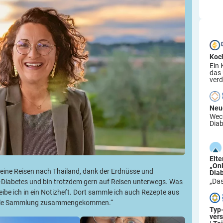
Koc
Ein 
das
verd
Neu
Wech
Diab
Elt
„On
meine Reisen nach Thailand, dank der Erdnüsse und
Dia
„Das
1-Diabetes und bin trotzdem gern auf Reisen unterwegs. Was
reibe ich in ein Notizheft. Dort sammle ich auch Rezepte aus
e tolle Sammlung zusammengekommen.“
Typ
ver