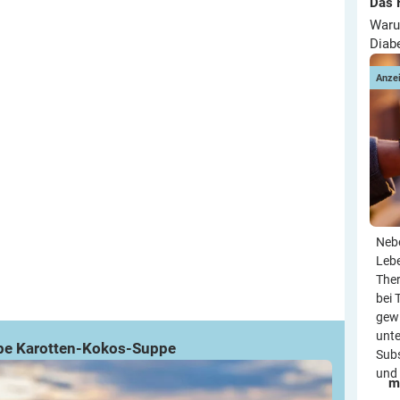
Das 
Waru
Diab
Anze
Neb
Leb
Ther
bei 
gewi
unte
ppe
Karotten-Kokos-Suppe
Subs
und 
m