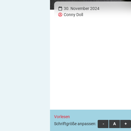
30. November 2024
Conny Doll
Vorlesen
Schriftgröße anpassen:
A
A
A