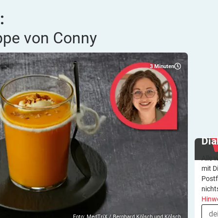
:
ppe von
Conny
3
Minuten
Dia
Alle 
mit D
Postf
nicht
Hinw
Foto: MedTriX / Bernhard Kölsch und Kölsch