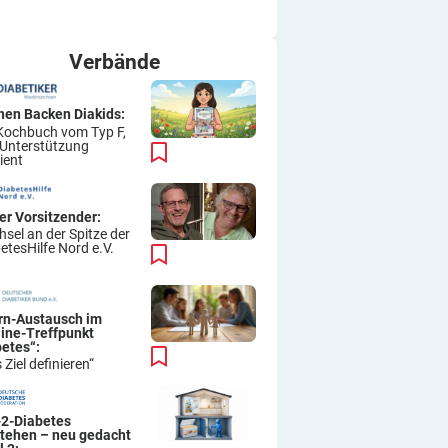
ich immer wieder so machen.
Viel Erfolg
Thomas
Verbände
hen Backen Diakids:
Kochbuch vom Typ F,
 Unterstützung
ient
er Vorsitzender:
sel an der Spitze der
etesHilfe Nord e.V.
ern-Austausch im
line-Treffpunkt
betes“:
 Ziel definieren“
-2-Diabetes
stehen – neu gedacht