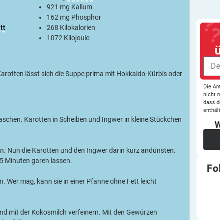
921 mg Kalium
162 mg Phosphor
tt
268 Kilokalorien
1072 Kilojoule
Karotten lässt sich die Suppe prima mit ­Hokkaido-Kürbis oder
Die An
nicht 
dass d
enthält
schen. Karotten in Scheiben und Ingwer in kleine Stückchen
W
en. Nun die Karotten und den Ingwer darin kurz andünsten.
5 Minuten garen lassen.
Fo
 Wer mag, kann sie in einer Pfanne ohne Fett leicht
und mit der Kokos­milch verfeinern. Mit den Gewürzen