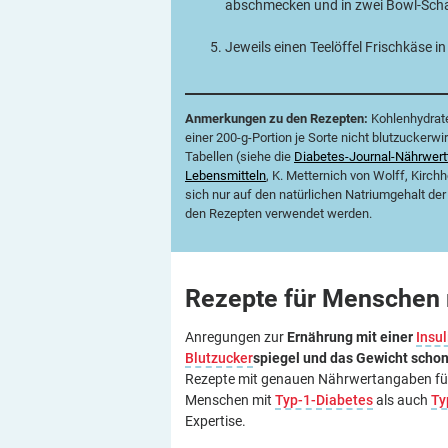
abschmecken und in zwei Bowl-Schal
Jeweils einen Teelöffel Frischkäse i
Anmerkungen zu den Rezepten:
Kohlenhydrate 
einer 200-g-Portion je Sorte nicht blutzuckerw
Tabellen (siehe die
Diabetes-Journal-Nährwertt
Lebensmitteln
, K. Metternich von Wolff, Kirc
sich nur auf den natürlichen Natriumgehalt der
den Rezepten verwendet werden.
Rezepte für Menschen
Anregungen zur
Ernährung mit einer
Insul
Blutzucker
spiegel und das Gewicht scho
Rezepte mit genauen Nährwertangaben für 
Menschen mit
Typ-1-Diabetes
als auch
Ty
Expertise.