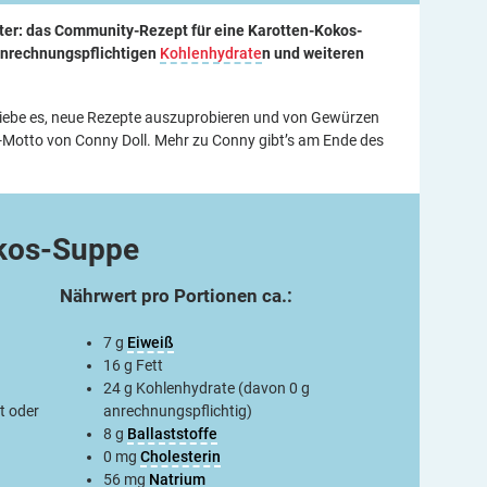
nter: das Community-Rezept für eine Karotten-Kokos-
anrechnungspflichtigen
Kohlenhydrate
n und weiteren
liebe es, neue ­Rezepte auszuprobieren und von ­Gewürzen
n-Motto von Conny Doll. Mehr zu Conny gibt’s am Ende des
kos-Suppe
Nährwert pro Portionen ca.:
7 g
Eiweiß
16 g Fett
24 g ­Kohlenhydrate (davon 0 g
t oder
anrechnungspflichtig)
8 g
Ballaststoffe
0 mg
Cholesterin
56 mg
Natrium