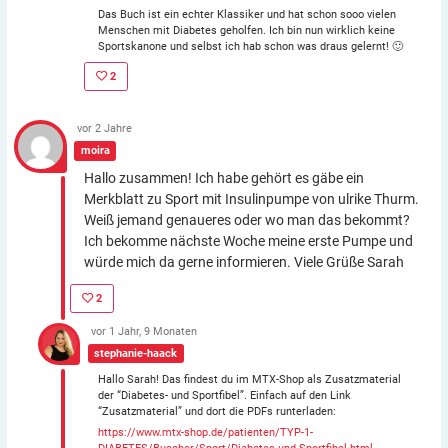
Das Buch ist ein echter Klassiker und hat schon sooo vielen
Menschen mit Diabetes geholfen. Ich bin nun wirklich keine
Sportskanone und selbst ich hab schon was draus gelernt! 🙂
2
vor 2 Jahre
moira
Hallo zusammen! Ich habe gehört es gäbe ein
Merkblatt zu Sport mit Insulinpumpe von ulrike Thurm.
Weiß jemand genaueres oder wo man das bekommt?
Ich bekomme nächste Woche meine erste Pumpe und
würde mich da gerne informieren. Viele Grüße Sarah
2
vor 1 Jahr, 9 Monaten
stephanie-haack
Hallo Sarah! Das findest du im MTX-Shop als Zusatzmaterial
der “Diabetes- und Sportfibel”. Einfach auf den Link
“Zusatzmaterial” und dort die PDFs runterladen:
https://www.mtx-shop.de/patienten/TYP-1-