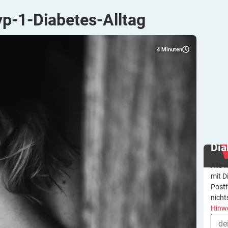
yp-1-Diabetes-Alltag
4
Minuten
Dia
Alle 
mit D
Postf
nicht
Hinw