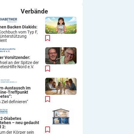
ich immer wieder so machen.
Viel Erfolg
Verbände
Thomas
hen Backen Diakids:
Kochbuch vom Typ F,
 Unterstützung
ient
er Vorsitzender:
sel an der Spitze der
etesHilfe Nord e.V.
ern-Austausch im
line-Treffpunkt
betes“:
 Ziel definieren“
-2-Diabetes
stehen – neu gedacht
l 2:
um der Körper sein