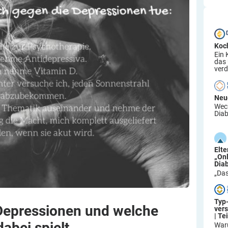
Koc
Ein 
das
verd
Neu
Wech
Diab
Elt
„On
Dia
„Das
Typ
 Depressionen und welche
ver
| Tei
 dabei
spielt
War