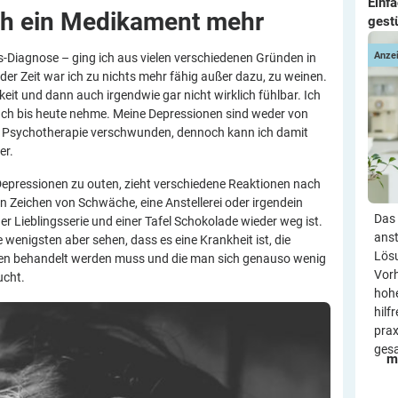
Einf
ch ein Medikament
mehr
gest
Anze
-Diagnose – ging ich aus vielen verschiedenen Gründen in
der Zeit war ich zu nichts mehr fähig außer dazu, zu weinen.
eit und dann auch irgendwie gar nicht wirklich fühlbar. Ich
auch bis heute nehme. Meine Depressionen sind weder von
 Psychotherapie verschwunden, dennoch kann ich damit
er.
epressionen zu outen, zieht verschiedene Reaktionen nach
in Zeichen von Schwäche, eine Anstellerei oder irgendein
Das 
r Lieblingsserie und einer Tafel Schokolade wieder weg ist.
anst
e wenigsten aber sehen, dass es eine Krankheit ist, die
Lösu
ten behandelt werden muss und die man sich genauso wenig
Vorh
ucht.
hohe
hilf
prax
ges
m