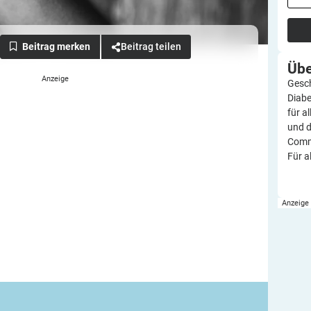
Beitrag teilen
Üb
Gesch
Diabe
für a
und d
Commu
Für a