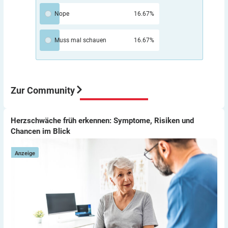
nicht, jedenfalls nicht für Patienten. Beim Umstieg auf
AID haben sich bei mir GMI und TIR verbessert. Aber
Nope
16.67%
“automatisch” funktioniert das auch nur begrenzt.
Wenn du z.B. Sport machst, kann ein AID-System die
Muss mal schauen
16.67%
Insulinzufuhr maximal auf Null setzen, aber Zucker
kann dir Pumpe auch nicht zuführen.
Aber meine Meinung: Der Umstieg von ICT auf Pumpe
war für mich eine sehr gute Entscheidung würde ich
immer wieder so machen.
Zur Community
Viel Erfolg
Thomas
Herzschwäche früh erkennen: Symptome, Risiken und
Herzschwäche früh erkennen: Symptome, Risiken und
E
Chancen im Blick
Chancen im Blick
Anzeige