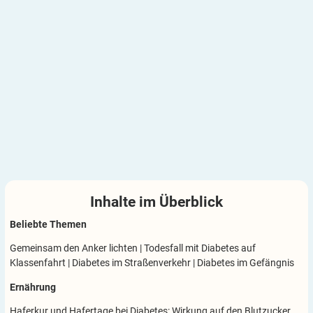
Inhalte im
Überblick
Beliebte Themen
Gemeinsam den Anker lichten
|
Todesfall mit Diabetes auf
Klassenfahrt
|
Diabetes im Straßenverkehr
|
Diabetes im Gefängnis
Ernährung
Haferkur und Hafertage bei Diabetes: Wirkung auf den Blutzucker,