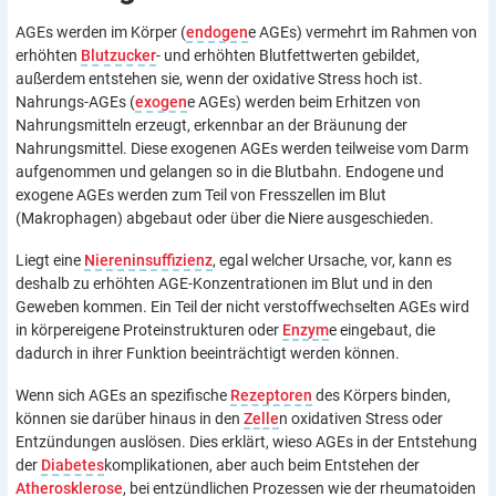
AGEs werden im Körper (
endogen
e AGEs) vermehrt im Rahmen von
erhöhten
Blutzucker
- und erhöhten Blutfettwerten gebildet,
außerdem entstehen sie, wenn der oxidative Stress hoch ist.
Nahrungs-AGEs (
exogen
e AGEs) werden beim Erhitzen von
Nahrungsmitteln erzeugt, erkennbar an der Bräunung der
Nahrungsmittel. Diese exogenen AGEs werden teilweise vom Darm
aufgenommen und gelangen so in die Blutbahn. Endogene und
exogene AGEs werden zum Teil von Fresszellen im Blut
(Makrophagen) abgebaut oder über die Niere ausgeschieden.
Liegt eine
Niereninsuffizienz
, egal welcher Ursache, vor, kann es
deshalb zu erhöhten AGE-Konzentrationen im Blut und in den
Geweben kommen. Ein Teil der nicht verstoffwechselten AGEs wird
in körpereigene Proteinstrukturen oder
Enzym
e eingebaut, die
dadurch in ihrer Funktion beeinträchtigt werden können.
Wenn sich AGEs an spezifische
Rezeptoren
des Körpers binden,
können sie darüber hinaus in den
Zelle
n oxidativen Stress oder
Entzündungen auslösen. Dies erklärt, wieso AGEs in der Entstehung
der
Diabetes
komplikationen, aber auch beim Entstehen der
Atherosklerose
, bei entzündlichen Prozessen wie der rheumatoiden