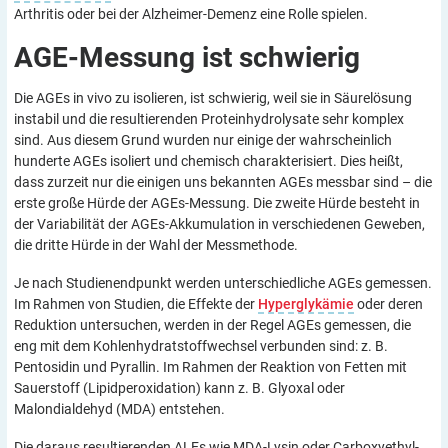
Arthritis oder bei der Alzheimer-Demenz eine Rolle spielen.
AGE-Messung ist
schwierig
Die AGEs in vivo zu isolieren, ist schwierig, weil sie in Säurelösung
instabil und die resultierenden Proteinhydrolysate sehr komplex
sind. Aus diesem Grund wurden nur einige der wahrscheinlich
hunderte AGEs isoliert und chemisch charakterisiert. Dies heißt,
dass zurzeit nur die einigen uns bekannten AGEs messbar sind – die
erste große Hürde der AGEs-Messung. Die zweite Hürde besteht in
der Variabilität der AGEs-Akkumulation in verschiedenen Geweben,
die dritte Hürde in der Wahl der Messmethode.
Je nach Studienendpunkt werden unterschiedliche AGEs gemessen.
Im Rahmen von Studien, die Effekte der
Hyperglykämie
oder deren
Reduktion untersuchen, werden in der Regel AGEs gemessen, die
eng mit dem Kohlenhydratstoffwechsel verbunden sind: z. B.
Pentosidin und Pyrallin. Im Rahmen der Reaktion von Fetten mit
Sauerstoff (Lipidperoxidation) kann z. B. Glyoxal oder
Malondialdehyd (MDA) entstehen.
Die daraus resultierenden ALEs wie MDA-Lysin oder Carboxyethyl-