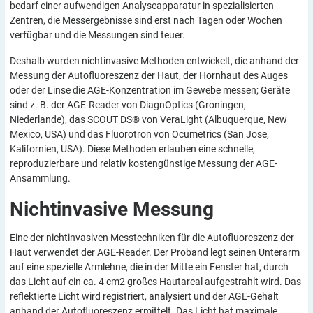
bedarf einer aufwendigen Analyseapparatur in spezialisierten
Zentren, die Messergebnisse sind erst nach Tagen oder Wochen
verfügbar und die Messungen sind teuer.
Deshalb wurden nichtinvasive Methoden entwickelt, die anhand der
Messung der Autofluoreszenz der Haut, der Hornhaut des Auges
oder der Linse die AGE-Konzentration im Gewebe messen; Geräte
sind z. B. der AGE-Reader von DiagnOptics (Groningen,
Niederlande), das SCOUT DS® von VeraLight (Albuquerque, New
Mexico, USA) und das Fluorotron von Ocumetrics (San Jose,
Kalifornien, USA). Diese Methoden erlauben eine schnelle,
reproduzierbare und relativ kostengünstige Messung der AGE-
Ansammlung.
Nichtinvasive
Messung
Eine der nichtinvasiven Messtechniken für die Autofluoreszenz der
Haut verwendet der AGE-Reader. Der Proband legt seinen Unterarm
auf eine spezielle Armlehne, die in der Mitte ein Fenster hat, durch
das Licht auf ein ca. 4 cm2 großes Hautareal aufgestrahlt wird. Das
reflektierte Licht wird registriert, analysiert und der AGE-Gehalt
anhand der Autofluoreszenz ermittelt. Das Licht hat maximale