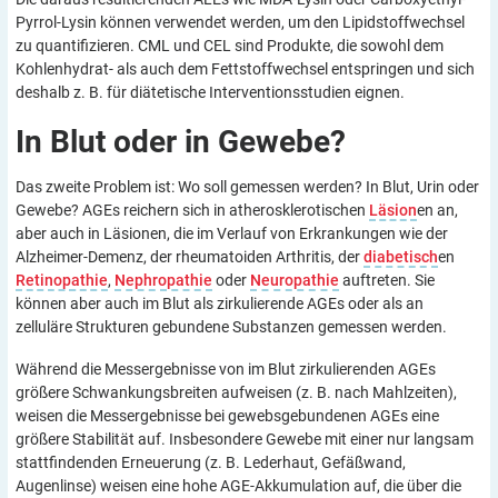
Pyrrol-Lysin können verwendet werden, um den Lipidstoffwechsel
zu quantifizieren. CML und CEL sind Produkte, die sowohl dem
Kohlenhydrat- als auch dem Fettstoffwechsel entspringen und sich
deshalb z. B. für diätetische Interventionsstudien eignen.
In Blut oder in
Gewebe?
Das zweite Problem ist: Wo soll gemessen werden? In Blut, Urin oder
Gewebe? AGEs reichern sich in atherosklerotischen
Läsion
en an,
aber auch in Läsionen, die im Verlauf von Erkrankungen wie der
Alzheimer-Demenz, der rheumatoiden Arthritis, der
diabetisch
en
Retinopathie
,
Nephropathie
oder
Neuropathie
auftreten. Sie
können aber auch im Blut als zirkulierende AGEs oder als an
zelluläre Strukturen gebundene Substanzen gemessen werden.
Während die Messergebnisse von im Blut zirkulierenden AGEs
größere Schwankungsbreiten aufweisen (z. B. nach Mahlzeiten),
weisen die Messergebnisse bei gewebsgebundenen AGEs eine
größere Stabilität auf. Insbesondere Gewebe mit einer nur langsam
stattfindenden Erneuerung (z. B. Lederhaut, Gefäßwand,
Augenlinse) weisen eine hohe AGE-Akkumulation auf, die über die