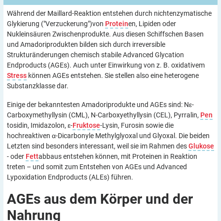
Während der Maillard-Reaktion entstehen durch nichtenzymatische
Glykierung ("Verzuckerung")von
Protein
en, Lipiden oder
Nukleinsäuren Zwischenprodukte. Aus diesen Schiffschen Basen
und Amadoriprodukten bilden sich durch irreversible
Strukturänderungen chemisch stabile Advanced Glycation
Endproducts (AGEs). Auch unter Einwirkung von z. B. oxidativem
Stress
können AGEs entstehen. Sie stellen also eine heterogene
Substanzklasse dar.
Einige der bekanntesten Amadoriprodukte und AGEs sind: Nε-
Carboxymethyllysin (CML), N-Carboxyethyllysin (CEL), Pyrralin,
Pen
tosidin, Imidazolon, ε-
Fruktose
-Lysin, Furosin sowie die
hochreaktiven α-Dicarbonyle Methylglyoxal und Glyoxal. Die beiden
Letzten sind besonders interessant, weil sie im Rahmen des
Glukose
- oder
Fett
abbaus entstehen können, mit Proteinen in Reaktion
treten – und somit zum Entstehen von AGEs und Advanced
Lypoxidation Endproducts (ALEs) führen.
AGEs aus dem Körper und der
Nahrung