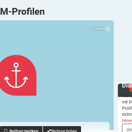
M-Profilen
< 1
minute
Dia
Alle 
mit D
Postf
nicht
Hinw
Beitrag teilen