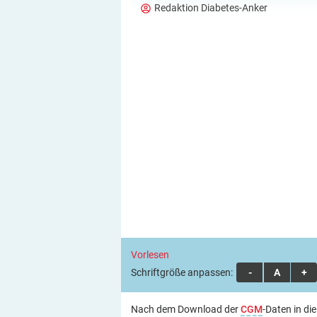
Redaktion Diabetes-Anker
Vorlesen
Schriftgröße anpassen:
A
A
A
Nach dem Download der
CGM
-Daten in di