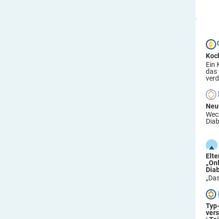
Koc
Ein 
das
verd
Neu
Wech
Diab
Elt
„On
Dia
„Das
Typ
ver