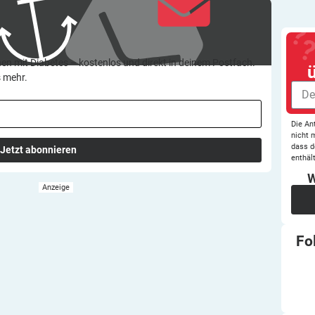
en mit Diabetes – kostenlos und direkt in deinem Postfach.
s mehr.
Die An
nicht 
dass d
Jetzt abonnieren
enthält
W
Fo