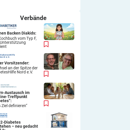
ich immer wieder so machen.
Viel Erfolg
Thomas
Verbände
hen Backen Diakids:
Kochbuch vom Typ F,
 Unterstützung
ient
er Vorsitzender:
sel an der Spitze der
etesHilfe Nord e.V.
ern-Austausch im
line-Treffpunkt
betes“:
 Ziel definieren“
-2-Diabetes
stehen – neu gedacht