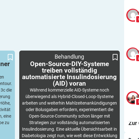
v
v
tour
Open-Source-DIY-Systeme treiben vollständig
Behandlung
automatisierte Insulindosierung (AID) voran
iner
Open-Source-DIY-Systeme
treiben vollständig
automatisierte Insulindosierung
en
(AID)
voran
entour.
 3c die
Während kommerzielle AID-Systeme noch
v
kerung
überwiegend als Hybrid-Closed-Loop-Systeme
Höhe,
arbeiten und weiterhin Mahlzeitenankündigungen
ivität
oder Bolusgaben erfordern, experimentiert die
, eine
Open-Source-Community schon länger mit
Zur
pe zu
Strategien zur vollständig automatisierten
Insulindosierung. Eine aktuelle Übersichtsarbeit in
Diabetologia zeigt nun, wie weit diese Entwicklung
Wa