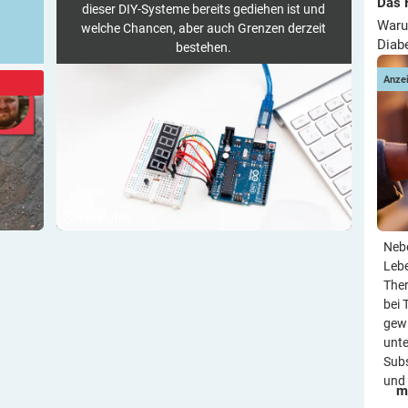
Das 
dieser DIY-Systeme bereits gediehen ist und
Waru
welche Chancen, aber auch Grenzen derzeit
Diab
bestehen.
Anze
3
Minuten
Neb
Leb
Ther
bei 
gewi
unte
Subs
und 
m