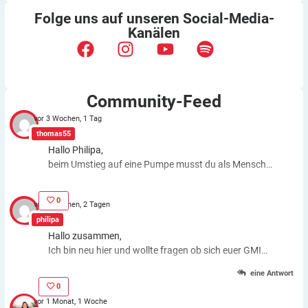
Folge uns auf unseren
Social-Media-
Kanälen
Community-Feed
vor 3 Wochen, 1 Tag
thomas55
Hallo Philipa,
beim Umstieg auf eine Pumpe musst du als Mensch
fast genauso viele Entscheidungen treffen wie bei der
ICT. Schätzfehler bleiben also. Du kannst aber die
0
vor 3 Wochen, 2 Tagen
Basalrate individuell einstellen, z.B. In den frühen
philipa
Morgenstunden mehr Insulin zuführen. Auch bei
Hallo zusammen,
körperlichen Anstrengungen kannst du die Basalrate
Ich bin neu hier und wollte fragen ob sich euer GMI
für eine Zeit stoppen, das morgens oder abends
Wert gebessert hat nachdem ihr eine Pumpe
gespritzte Basalinsulin wirkt dagegen weiter. Auch bei
eine Antwort
bekommen habt?
Schätzfehlern und ansteigendem Zuckerwert kannst
0
du einfach mit dem Drücken von Knöpfen o.ä. Insulin
vor 1 Monat, 1 Woche