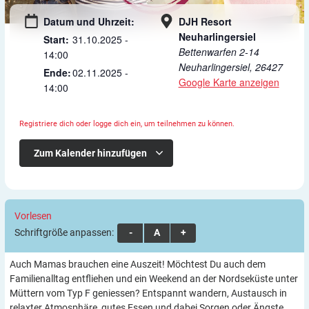
Datum und
Uhrzeit:
DJH Resort
Neuharlingersiel
31.10.2025
-
Bettenwarfen 2-14
14:00
Neuharlingersiel
,
26427
02.11.2025
-
Google Karte anzeigen
14:00
Registriere dich oder logge dich ein, um teilnehmen zu können.
Zum Kalender hinzufügen
Vorlesen
Schriftgröße anpassen:
A
A
A
Auch Mamas brauchen eine Auszeit! Möchtest Du auch dem
Familienalltag entfliehen und ein Weekend an der Nordseküste unter
Müttern vom Typ F geniessen? Entspannt wandern, Austausch in
relaxter Atmosphäre, gutes Essen und dabei Sorgen oder Ängste