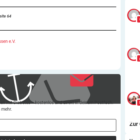
v
eite 64
ssen e.V.
v
v
en mit Diabetes – kostenlos und direkt in deinem Postfach.
s mehr.
Zur