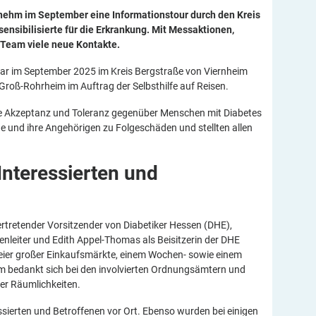
rnehm im September eine Informationstour durch den Kreis
sensibilisierte für die Erkrankung. Mit Messaktionen,
Team viele neue Kontakte.
war im September 2025 im Kreis Bergstraße von Viernheim
roß-Rohrheim im Auftrag der Selbsthilfe auf Reisen.
die Akzeptanz und Toleranz gegenüber Menschen mit Diabetes
ene und ihre Angehörigen zu Folgeschäden und stellten allen
Interessierten und
rtretender Vorsitzender von Diabetiker Hessen (DHE),
enleiter und Edith Appel-Thomas als Beisitzerin der DHE
ier großer Einkaufsmärkte, einem Wochen- sowie einem
 bedankt sich bei den involvierten Ordnungsämtern und
der Räumlichkeiten.
ssierten und Betroffenen vor Ort. Ebenso wurden bei einigen