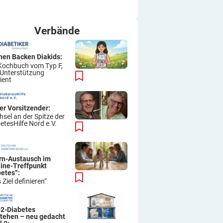
ich immer wieder so machen.
Viel Erfolg
Thomas
Verbände
hen Backen Diakids:
Kochbuch vom Typ F,
 Unterstützung
ient
er Vorsitzender:
sel an der Spitze der
etesHilfe Nord e.V.
ern-Austausch im
line-Treffpunkt
betes“:
 Ziel definieren“
-2-Diabetes
stehen – neu gedacht