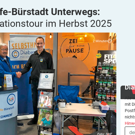
lfe-Bürstadt Unterwegs:
mationstour im Herbst
2025
2
Minuten
Dia
Alle 
mit D
Postf
nicht
Hinw
Foto: DHE