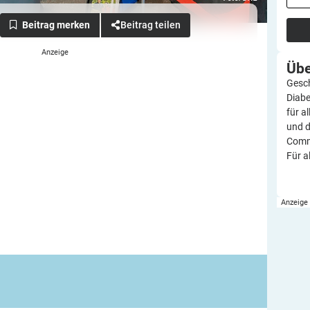
Beitrag teilen
Üb
Gesch
Diabe
für a
und d
Commu
Für a