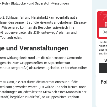
, Puls-, Blutzucker- und Sauerstoff-Messungen
p 2, Schlaganfall und Herzinfarkt kam ebenfalls gut an.
ehmenden vermehrt auf die vielerorts angebotenen Disease-
issensrad konnten die Besucher spielerisch ihre
e Gruppenvertreter, die „DSH unterwegs“ planten und
Tour zufrieden.
Die An
ge und
Veranstaltungen
nicht 
dass d
enthält
n ihrem Wirkungskreis rund um die südhessische Gemeinde
W
ngen ein. Zum Gruppentreffen im September war
nhaus Bergstraße) als Referent geladen. Er berichtete über
Fo
zu Gast, die erst durch die Informationstour auf die
rksam geworden waren. „Es würde uns sehr freuen, noch
ranstaltungen an jedem letzten Mittwoch eines Monats in der
rstadt) begrüßen zu dürfen“, so Gruppenleiter Stephan