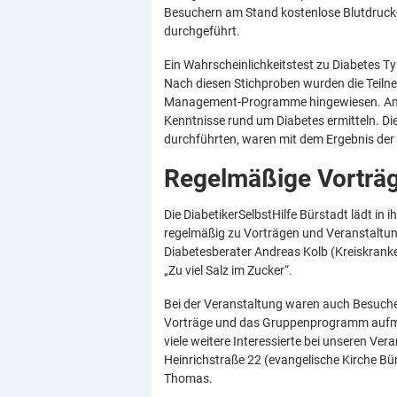
Besuchern am Stand kostenlose Blutdruck-
durchgeführt.
Ein Wahrscheinlichkeitstest zu Diabetes Ty
Nach diesen Stichproben wurden die Teiln
Management-Programme hingewiesen. Am W
Kenntnisse rund um Diabetes ermitteln. Di
durchführten, waren mit dem Ergebnis der 
Regelmäßige Vorträ
Die DiabetikerSelbstHilfe Bürstadt lädt i
regelmäßig zu Vorträgen und Veranstaltu
Diabetesberater Andreas Kolb (Kreiskranke
„Zu viel Salz im Zucker“.
Bei der Veranstaltung waren auch Besucher 
Vorträge und das Gruppenprogramm aufme
viele weitere Interessierte bei unseren Ve
Heinrichstraße 22 (evangelische Kirche Bü
Thomas.