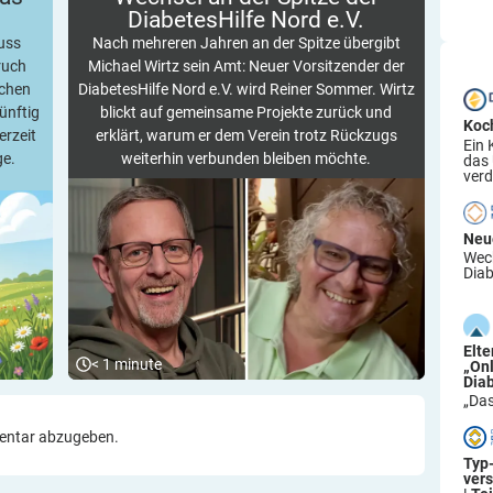
DiabetesHilfe Nord
e.V.
uss
Nach mehreren Jahren an der Spitze übergibt
ruch
Michael Wirtz sein Amt: Neuer Vorsitzender der
ochen
DiabetesHilfe Nord e.V. wird Reiner Sommer. Wirtz
ünftig
blickt auf gemeinsame Projekte zurück und
Koc
erzeit
erklärt, warum er dem Verein trotz Rückzugs
Ein 
ge.
weiterhin verbunden bleiben möchte.
das
verd
Neu
Wech
Diab
Elt
< 1
minute
„On
Dia
„Das
entar abzugeben.
Typ
ver